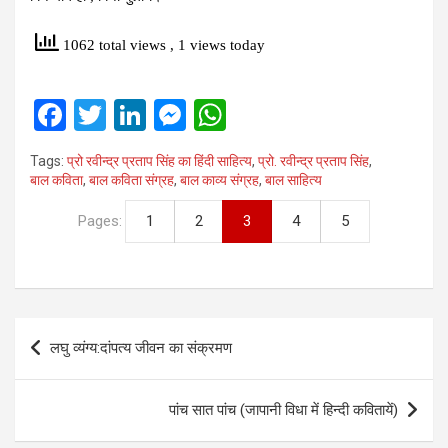
1062 total views
, 1 views today
F
T
Li
M
W
a
wi
n
es
h
Tags:
प्रो रवीन्‍द्र प्रताप सिंह का हिंदी साहित्‍य
,
प्रो. रवीन्‍द्र प्रताप सिंह
,
ce
tt
ke
se
at
बाल कविता
,
बाल कविता संग्रह
,
बाल काव्‍य संग्रह
,
बाल साहित्‍य
b
er
dI
n
s
Pages:
1
2
3
4
5
o
n
g
A
o
er
p
k
p
Post
लघु व्‍यंग्‍य:दांपत्य जीवन का संक्रमण
navigation
पांच सात पांच (जापानी विधा में हिन्दी कवितायें)