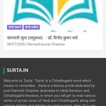
हिन्दी कहानी
हिन्दी साहित्य
सरस्वती सुता (लघुकथा) ​- डॉ. विनोद कुमार वर्मा
08/07/2026
Ramesh kumar Chauhan
SURTA.IN
Welcome to ‘Surta’. ‘Surta’ is a Chhattisgarhi word which
means to remember . Surta is a literary portal dedicated by
poet Ramesh Chauhan dedicated to Hindi literature and
Chhattisgarhi literature, in which you will get to read various
works of prose verse of Hindi and Chhattisgarhi, along with
various articles and articles on various topic here. You can