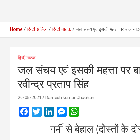
Home
हिन्दी साहित्य
हिन्‍दी नाटक
जल संचय एवं इसकी महत्ता पर बाल नाटक-गर
हिन्‍दी नाटक
जल संचय एवं इसकी महत्ता पर बा
रवीन्द्र प्रताप सिंह
20/05/2021
Ramesh kumar Chauhan
F
T
Li
M
W
a
wi
n
es
h
गर्मी से बेहाल (दोस्तों के द
ce
tt
ke
se
at