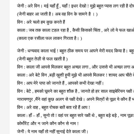
जेनी
: अरे विन। मई यहाँ हूँ , यहाँ ! इधर देखो ! मुझे बहुत प्यास लग रही है दोस
(जेनी बाहर आ जाती है। अब वह विन के सामने है । )
विन
: अरे चलो हम कुछ करते हैं
काला
: जब तक काला टहल रहा है , कैसी किसको चिंता , अरे लो ये फल खाओ। 
(काला एक रसीला फल लाकर गिराता है। )
जेनी
: धन्यवाद काला भाई ! बहुत ठीक समय पर आपने मेरी मदद किया है। बहुत
(जेनी बहुत तेज़ी से फल खाती है )
विन
: काला जी आपसे मिलकर बहुत अच्छा लगा , और उससे भी अच्छा लगा
काला
: अरे बेटे विन ,बड़ी ख़ुशी हुयी मुझे भी आपसे मिलकर ! शायद आप चीते देवल
विन
: आप मेरे पापा को जानते हैं , आपको कभी देखा नहीं।
विन : बेटे , हमको घूमने का बहुत शौक है , जानते हो हर साल साइबेरियन पक्षी
नारायणपुर ,मैंने वहां कुछ अलग से पक्षी देखे। अपने मित्रों से पूछा ये कौन हैं भ
विन : अरे वाह , बहुत रोचक बातें बता रहें हैं आप !
काला
: हाँ – हाँ , सुनो तो ! वहां पर बहुत सारे पक्षी थे , बहुत बड़े बड़े , नाम प
कोर्मोरेंट और न जाने कौन कौन से नाम !
जेनी
: ये नाम यहाँ तो नहीं सुनाई देते काला जी।