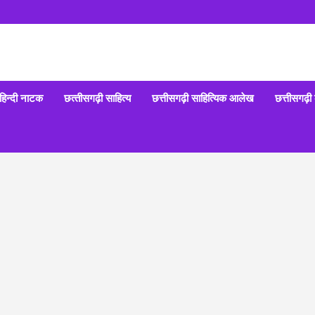
हिन्‍दी नाटक
छत्‍तीसगढ़ी साहित्‍य
छत्तीसगढ़ी साहित्यिक आलेख
छत्तीसगढ़ी