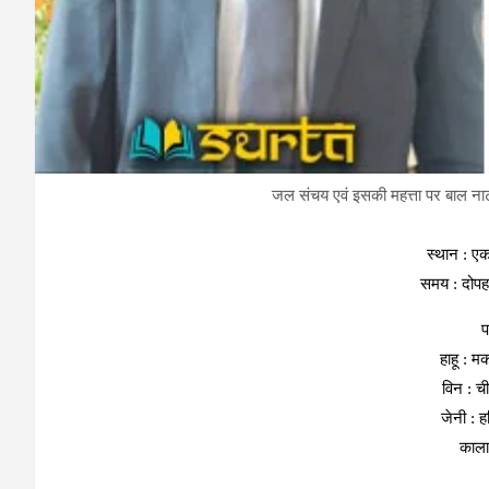
जल संचय एवं इसकी महत्ता पर बाल नाटक-
स्थान : ए
समय : दोपह
प
हाहू : मक
विन : ची
जेनी : ह
काला