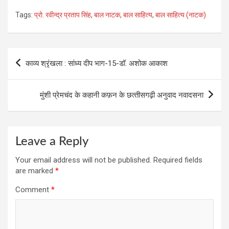
a
wi
n
es
h
Tags:
प्रो. रवीन्द्र प्रताप सिंह
,
बाल नाटक
,
बाल साहित्‍य
,
बाल साहित्‍य (नाटक)
ce
tt
ke
se
at
b
er
dI
n
s
o
n
g
A
Post
काव्‍य श्रृंखला : सांध्‍य दीप भाग-15-डॉ. अशोक आकाश
o
er
p
navigation
k
p
मुंशी प्रेमचंद के कहानी कफ़न के छत्‍तीसगढ़ी अनुवाद नवादसना
Leave a Reply
Your email address will not be published.
Required fields
are marked
*
Comment
*