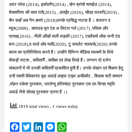
अदर प्लेज़ (2014), इकोलॉग(2014) , व्हेन ब्रांचो फ्लाईज़ (2014),
शेक्सपियर की सात रातें(2015) , अंतर्द्वंद (2016), चौदह फरवरी(2019) ,
चैन कहाँ अब नैन हमारे (2018)उनके प्रसिद्ध नाटक हैं । बंजारन द
म्यूज(2008) , क्लाउड मून एंड अ लिटल गर्ल (2017) ,पथिक और
प्रवाह(2016) , नीली आँखों वाली लड़की (2017), एडवेंचर्स ऑफ़ फनी एंड
बना (2018),द वर्ल्ड ऑव मावी(2020), टू वायलेट फ्लावर्स(2020) उनके
काव्य का प्रतिनिधित्व करते हैं। उन्होंने विभिन्न मीडिया माध्यमों के लिये
सैकड़ों नाटक , कवितायेँ , समीक्षा एवं लेख लिखे हैं। लगभग दो दर्जन
संकलनों में भी उनकी कवितायेँ प्रकाशित हुयी हैं। उनके लेखन एवं शिक्षण हेतु
उन्हें स्वामी विवेकानंद यूथ अवार्ड लाइफ टाइम अचीवमेंट , शिक्षक श्री सम्मान
,मोहन राकेश पुरस्कार, भारतेन्दु हरिश्चंद्र पुरस्कार एस एम सिन्हा स्मृति
अवार्ड जैसे सोलह पुरस्कार प्राप्त हैं ।)
1819 total views
, 1 views today
F
T
Li
M
W