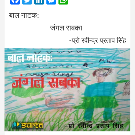
a
wi
n
es
h
बाल नाटक:
ce
tt
ke
se
at
b
er
dI
n
s
जंगल सबका-
o
n
g
A
-प्रो रवीन्द्र प्रताप सिंह
o
er
p
k
p