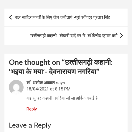
o
n
g
A
Post
o
er
p
बाल साहित्य:बच्चों के लिए तीन कवितायें -प्रो रवीन्द्र प्रताप सिंह
navigation
k
p
छत्तीसगढ़ी कहानी: ‘डोकरी दाई मर गे’-डाॅ विनोद कुमार वर्मा
One thought on “
छत्‍तीसगढ़ी कहानी:
‘भइया के मया’- देवनारायण नगरिया
”
डॉ. अशोक आकाश
says:
18/04/2021 at 8:15 PM
बड़ सुग्घर कहानी नगरिया जी ला हार्दिक बधाई हे
Reply
Leave a Reply