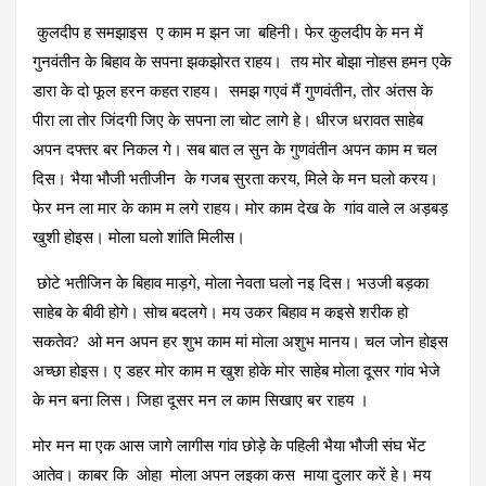
कुलदीप ह समझाइस ए काम म झन जा बहिनी। फेर कुलदीप के मन में
गुनवंतीन के बिहाव के सपना झकझोरत राहय। तय मोर बोझा नोहस हमन एके
डारा के दो फूल हरन कहत राहय। समझ गएवं मैं गुणवंतीन, तोर अंतस के
पीरा ला तोर जिंदगी जिए के सपना ला चोट लागे हे। धीरज धरावत साहेब
अपन दफ्तर बर निकल गे। सब बात ल सुन के गुणवंतीन अपन काम म चल
दिस। भैया भौजी भतीजीन के गजब सुरता करय, मिले के मन घलो करय।
फेर मन ला मार के काम म लगे राहय। मोर काम देख के गांव वाले ल अड़बड़
खुशी होइस। मोला घलो शांति मिलीस।
छोटे भतीजिन के बिहाव माड़गे, मोला नेवता घलो नइ दिस। भउजी बड़का
साहेब के बीवी होगे। सोच बदलगे। मय उकर बिहाव म कइसे शरीक हो
सकतेव? ओ मन अपन हर शुभ काम मां मोला अशुभ मानय। चल जोन होइस
अच्छा होइस। ए डहर मोर काम म खुश होके मोर साहेब मोला दूसर गांव भेजे
के मन बना लिस। जिहा दूसर मन ल काम सिखाए बर राहय ।
मोर मन मा एक आस जागे लागीस गांव छोड़े के पहिली भैया भौजी संघ भेंट
आतेव। काबर कि ओहा मोला अपन लइका कस माया दुलार करें हे। मय