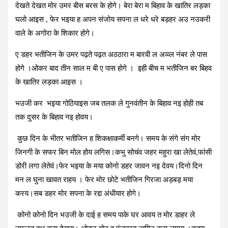
देखते देखत मोर उमर बीस बरस के होगे। बेरा बेरा म बिहाव के खातिर लड़का
घलो आइस , फेर भइया ह अपन संजोय सपना ल धरे धरे बड़हर अउ नउकरी
वाले के अगोरा के शिकार होगे।
ए डहर भतीजिन के उमर पढ़ते पढ़त अठठारा म बारवी ल अव्व्ल नंबर ले पास
होगे ।ओकर बाद तीन साल म बी ए पास होगे । इही बीच म भतीजिन बर बिहव
के खातिर लड़का आइस ।
भउजी कर भइया गोठियाइस जब तलक ले गुनवंतीन के बिहाव नइ होही तब
तक दुसर के बिहाव नइ होवय।
कुछ दिन के भीतर भतीजिन ह शिकक्षाकर्मी बनगे। समय के संगे संग मोर
जिनगी के सफर बिन मोल होय लगिस।कभु सोचंव जहर महुरा खा लेतेवं,फांसी
डोरी लगा लेतेवं।फेर भइया के मया कोनो डहर जावन नइ देवय।दिनो दिन
मन ल घुना खावत राहय । फेर मोर छोटे भतीजिन गिरजा अड़बड़ मया
करय।सब डहर मोर सपना के रद्दा अंधीयार होगे।
कोनो कोनो दिन भउजी के दाई ह समय पाके घर आवय त मोर डाहर ले