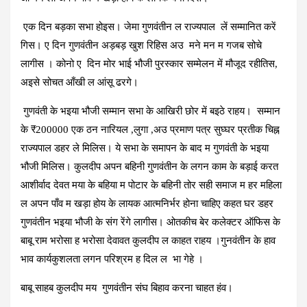
एक दिन बड़का सभा होइस। जेमा गुणवंतीन ल राज्यपाल लें सम्मानित करें
गिस। ए दिन गुणवंतीन अड़बड़ खुश रिहिस अउ मने मन म गजब सोचे
लागीस । कोनो ए दिन मोर भाई भौजी पुरस्कार सम्मेलन में मौजूद रहीतिस,
अइसे सोचत आँखी ल आंसू ढरगे।
गुणवंती के भइया भौजी सम्मान सभा के आखिरी छोर में बइठे राहय। सम्मान
के ₹200000 एक ठन नारियल ,लुगा ,अउ प्रमाण पत्र सुघ्घर प्रतीक चिह्न
राज्यपाल डहर ले मिलिस। ये सभा के समापन के बाद म गुणवंती के भइया
भौजी मिलिस। कुलदीप अपन बहिनी गुणवंतीन के लगन काम के बड़ाई करत
आशीर्वाद देवत मया के बहिया म पोटार के बहिनी तोर सही समाज म हर महिला
ल अपन पाँव म खड़ा होय के लायक आत्मनिर्भर होना चाहिए कहत घर डहर
गुणवंतीन भइया भौजी के संग रेंगे लागीस। ओतकीच बेर कलेक्टर ऑफिस के
बाबू राम भरोसा ह भरोसा देवावत कुलदीप ल काहत राहय ।गुनवंतीन के हाव
भाव कार्यकुशलता लगन परिश्रम ह दिल ल भा गेहे ।
बाबू साहब कुलदीप मय गुणवंतीन संघ बिहाव करना चाहत हंव।