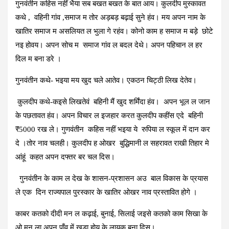
गुनवंतीन कहिस नहीं भैया सब बखत बखत के बात आय। कुलदीप मुस्कावत
कथे , वहिनी गांव ,समाज म तोर अड़बड़ बढ़ाई सुने हंव। मय अपन नाम के
खातिर समाज म असलियत ल भुला गे रहंव। कोनो काम ह समाज म बड़े छोटे
नइ होवय। अपन सोच म समाज गांव ल बदल देथे। अपन पहिचान ल हर
दिल म बना डरे ।
गुनवंतीन कथे- भइया मय खुद चले आतेव। एकठन चिट्ठी लिख देतेव।
कुलदीप कथे-कइसे लिखतेवं बहिनी मैं खुद शर्मिंदा हंव। अपन भूल ल जान
के पछतावत हंव। अपन विचार ल इजहार करत कुलदीप कहींस एदे बहिनी
₹5000 रख ले। गुणवंतीन कहिस नहीं भइया ये रुपिया ल स्कूल में दान कर
दे ।तोर नाव चलही। कुलदीप ह ओखर बुद्धिमानी ल सहरावत राखी तिहार मे
आंहूं कहत अपन दफ्तर बर चल दिस।
गुनवंतीन के काम ल देख के शासन-प्रशासन अउ बाल विकास के प्रयास
ले एक दिन राज्यपाल पुरस्कार के खातिर ओखर नाव प्रस्तावित होगे ।
काबर कतको दीदी मन ल कढ़ाई, बुनाई, सिलाई जइसे कतको काम सिखा के
ओ मन ला अपन पाँव में खड़ा होय के लायक बना दिस।