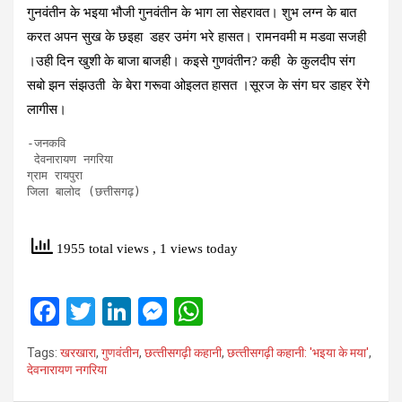
गुनवंतीन के भइया भौजी गुनवंतीन के भाग ला सेहरावत। शुभ लग्न के बात
करत अपन सुख के छइहा डहर उमंग भरे हासत। रामनवमी म मडवा सजही
।उही दिन खुशी के बाजा बाजही। कइसे गुणवंतीन? कही के कुलदीप संग
सबो झन संझउती के बेरा गरूवा ओइलत हासत ।सूरज के संग घर डाहर रेंगे
लागीस।
-जनकवि

 देवनारायण नगरिया 

ग्राम रायपुरा 

जिला बालोद (छत्तीसगढ़)

1955 total views
, 1 views today
F
T
Li
M
W
a
wi
n
es
h
Tags:
खरखारा
,
गुणवंतीन
,
छत्‍तीसगढ़ी कहानी
,
छत्‍तीसगढ़ी कहानी: 'भइया के मया'
,
ce
tt
ke
se
at
देवनारायण नगरिया
b
er
dI
n
s