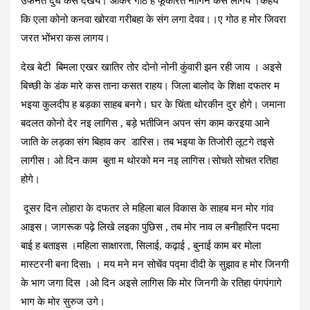
उफनत दुध कस देखय। ओकर गोठ ह फूंकारत नागिन कस लागय ।कहय
कि एला कोनो कनवा खोरवा गरीबहा के संग लगा देवव।।ए गोठ ह मोर जिवरा
जरत भोंभरा कस लागय।
देख बेटी बिमला एखर खातिर तोर दोनो नोनी कुंवारी झन रही जाय । अइसे
बिच्छी के डंक मारे कस ताना कसत राहय। जिला बालोद के शिक्षा दफतर म
भइया कुलदीप ह बड़का साहब बनगे। घर के चिंता थोरकीन दुर होगे। जमाना
बदलत कोनो देर नइ लागिस , बड़े भतीजिन अपन संग काम करइया आने
जाति के लड़का संग बिहाव कर डारिस। तब भइया के तिजोरी लूटगे तइसे
लागीस। ओ दिन काम बुता म थोरको मन नइ लागिस।सोचते सोचत रतिहा
होगे।
दूसर दिन लोहारा के दफतर ले महिला बाल विकास के साहब मन मोर गांव
आइस। जागरूक पढ़े लिखे लइका पुछिस , तब मोर नाव ल बनीहारिन पदमा
बाई ह बताइस ।महिला साक्षारता, सिलाई, कढ़ाई , बुनाई काम बर मोला
मास्टरनी बना दिसh । मय मने मन सोचेंव पद्मा दीदी के सुझाव ह मोर जिनगी
के भाग जगा दिस ।ओ दिन अइसे लागिस कि मोर जिनगी के रतिहा पंगपंगागे
भाग के मोर सुरुज उगे।