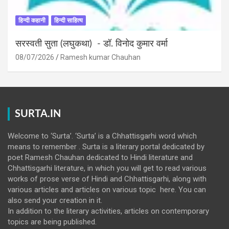
हिन्दी कहानी
हिन्दी साहित्य
सरस्वती सुता (लघुकथा) ​- डॉ. विनोद कुमार वर्मा
08/07/2026
Ramesh kumar Chauhan
SURTA.IN
Welcome to ‘Surta’. ‘Surta’ is a Chhattisgarhi word which
means to remember . Surta is a literary portal dedicated by
poet Ramesh Chauhan dedicated to Hindi literature and
Chhattisgarhi literature, in which you will get to read various
works of prose verse of Hindi and Chhattisgarhi, along with
various articles and articles on various topic here. You can
also send your creation in it.
In addition to the literary activities, articles on contemporary
topics are being published.