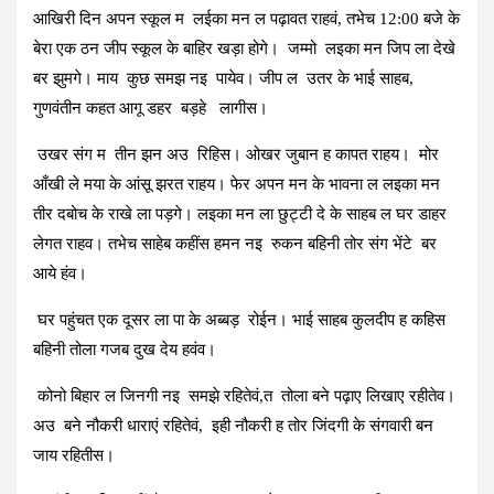
आखिरी दिन अपन स्कूल म लईका मन ल पढ़ावत राहवं, तभेच 12:00 बजे के
बेरा एक ठन जीप स्कूल के बाहिर खड़ा होगे। जम्मो लइका मन जिप ला देखे
बर झुमगे। माय कुछ समझ नइ पायेव। जीप ल उतर के भाई साहब,
गुणवंतीन कहत आगू डहर बड़हे लागीस।
उखर संग म तीन झन अउ रिहिस। ओखर जुबान ह कापत राहय। मोर
आँखी ले मया के आंसू झरत राहय। फेर अपन मन के भावना ल लइका मन
तीर दबोच के राखे ला पड़गे। लइका मन ला छुट्टी दे के साहब ल घर डाहर
लेगत राहव। तभेच साहेब कहींस हमन नइ रुकन बहिनी तोर संग भेंटे बर
आये हंव।
घर पहुंचत एक दूसर ला पा के अब्बड़ रोईन। भाई साहब कुलदीप ह कहिस
बहिनी तोला गजब दुख देय हवंव।
कोनो बिहार ल जिनगी नइ समझे रहितेवं,त तोला बने पढ़ाए लिखाए रहीतेव।
अउ बने नौकरी धाराएं रहितेवं, इही नौकरी ह तोर जिंदगी के संगवारी बन
जाय रहितीस।