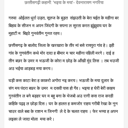
छत्‍तीसगढ़ी कहानी: ‘भइया के मया’- देवनारायण नगरिया
गरुवा ओईलत धुर्रा उड़त, सूरुज के बुड़त संझउती के बेरा चईत के महीना बर
बिहाव के सीजन म अपन जिंदगी के सपना ल सुरता करत झुंझुवाय घर के
मुहाटी म बिइठे गुनवंतीन गुनत रहय।
छत्तीसगढ़ के बालोद जिला के खरखारा के तीर मां बसे रायपुरा गांव हे। इही
गांव के गुणवंतीन कथे मोर दादा ह बीमार म चार महीना पहिली मरगे। दाई ह
तीन बछर के उमर म भऊजी के कोरा म छोड़ के आँखी मुंद लिस । तब भउजी
अउ भईया आड़बड़ मया करय।
घड़ी कस काटा बेरा ह काकरो अगोरा नइ करय। भऊजी के मया दुलार के
संग मय पंदरा बछर के उमर म दसवी पास हो गेंव। भइया ह घेरी बेरी काहय
गुनवंतीन ल बने बड़हर घर म बहु बना के भेजबो अउ रानी कस राज करही
कहिके पढ़इ ल छोड़ा दिस। घर के हालत ह कमजोर राहय गरीबी रेखा के नुन
चाउर वाले बबा के राशन म जिनगी ले दे के चलत राहय । फेर भय्या ह अपन
लइका ले जादा मोला मया करे।