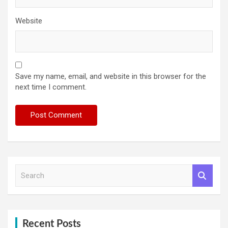
Website
Save my name, email, and website in this browser for the
next time I comment.
S
e
a
r
c
h
Recent Posts