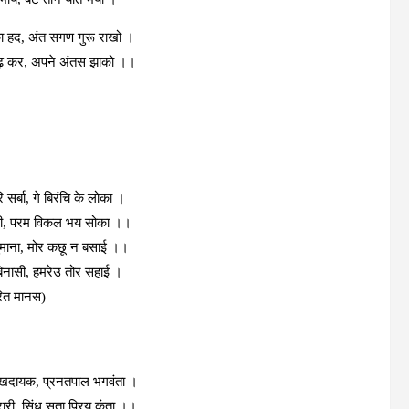
ा हद, अंत सगण गुरू
राखो
।
ढ़ कर, अपने अंतस
झाको
।।
ि सर्बा, गे बिरंचि के लोका ।
चारी, परम विकल भय सोका ।।
ुमाना, मोर कछू न बसाई ।।
बिनासी, हमरेउ तोर सहाई ।
ित मानस)
दायक, प्रनतपाल भगवंता ।
ारी, सिंधु सुता प्रिय कंता ।।