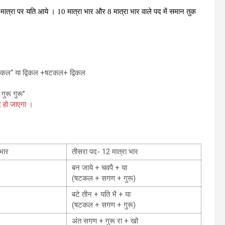
ात्रा पर यति आये । 10 मात्रा भार और 8 मात्रा भार वाले पद में समान तुक
ौकल‘‘ या द्विकल +षटकल+ द्विकल
ुरू गुरू”
द हो जाएगा ।
 भार
तीसरा पद- 12 मात्रा भार
बन जाये + चवपै + या
(षटकल + सगण + गुरू)
बटे तीन + यति भै + या
(षटकल + सगण + गुरू)
अंत सगण + गुरू रा + खो