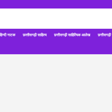
हिन्‍दी नाटक
छत्‍तीसगढ़ी साहित्‍य
छत्तीसगढ़ी साहित्यिक आलेख
छत्तीसगढ़ी