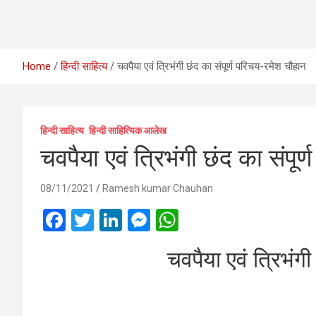
Home
हिन्दी साहित्य
चवपैया एवं त्रिभंगी छंद का संपूर्ण परिचय-रमेश चौहान
हिन्दी साहित्य
हिन्दी साहित्यिक आलेख
चवपैया एवं त्रिभंगी छंद का संपू
08/11/2021
Ramesh kumar Chauhan
F
T
Li
M
W
a
wi
n
es
h
चवपैया एवं त्रिभंगी
ce
tt
ke
se
at
b
er
dI
n
s
o
n
g
A