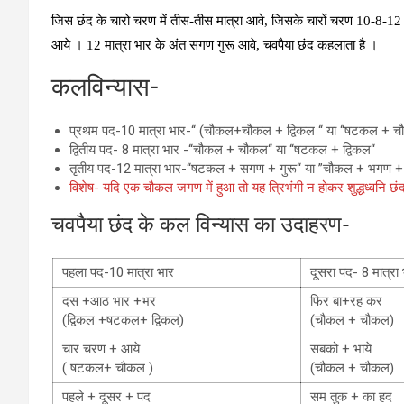
जिस छंद के चारो चरण में तीस-तीस मात्रा आवे, जिसके चारों चरण 10-8-12 म
आये । 12 मात्रा भार के अंत सगण गुरू आवे, चवपैया छंद कहलाता है ।
कलविन्यास-
प्रथम पद-10 मात्रा भार-‘‘ (चौकल+चौकल + द्विकल ‘‘ या ‘‘षटकल + च
द्वितीय पद- 8 मात्रा भार -‘‘चौकल + चौकल‘‘ या ‘‘षटकल + द्विकल‘‘
तृतीय पद-12 मात्रा भार-‘‘षटकल + सगण + गुरू‘‘ या ”चौकल + भगण + ग
विशेष- यदि एक चौकल जगण में हुआ तो यह त्रिभंगी न होकर शुद्धध्‍वनि छं
चवपैया छंद के कल विन्‍यास का उदाहरण-
पहला पद-10 मात्रा भार
दूसरा पद- 8 मात्रा
दस +आठ भार +भर
फिर बा+रह कर
(द्विकल +षटकल+ द्विकल)
(चौकल + चौकल)
चार चरण + आये
सबको + भाये
( षटकल+ चौकल )
(चौकल + चौकल)
पहले + दूसर + पद
सम तुक + का हद