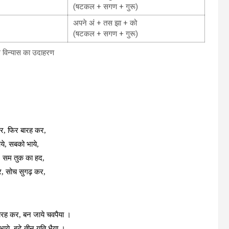
(षटकल + सगण + गुरू)
अपने अं + तस झा + को
(षटकल + सगण + गुरू)
 विन्‍यास का उदाहरण
र
, फिर बारह
कर
,
ये
, सबको
भाये
,
,
सम तुक का
हद
,
र
, सोच सुगढ़
कर
,
रह कर, बन जाये चव
पैया ।
ाये, बटे तीन यति
भैया
।