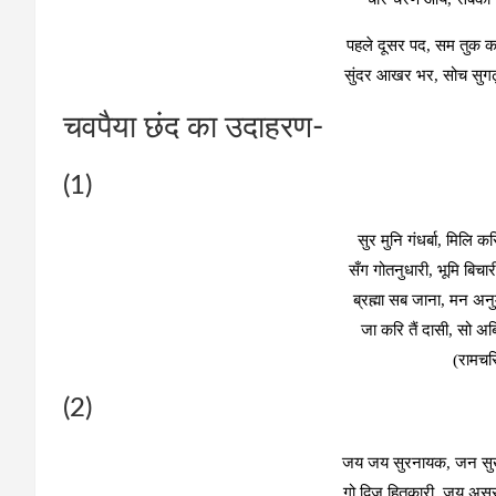
पहले दूसर पद, सम तुक क
सुंदर आखर भर, सोच सुग
चवपैया छंद का उदाहरण-
(1)
सुर मुनि गंधर्बा, मिलि कर
सँग गोतनुधारी, भूमि बि
ब्रह्मा सब जाना, मन अन
जा करि तैं दासी, सो अ
(रामचर
(2)
जय जय सुरनायक, जन सुख
गो द्विज हितकारी, जय असुर