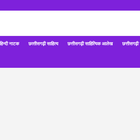
हिन्‍दी नाटक
छत्‍तीसगढ़ी साहित्‍य
छत्तीसगढ़ी साहित्यिक आलेख
छत्तीसगढ़ी