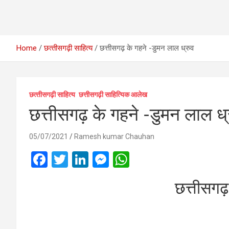
Home
छत्‍तीसगढ़ी साहित्‍य
छत्तीसगढ़ के गहने -डुमन लाल ध्रुव
छत्‍तीसगढ़ी साहित्‍य
छत्तीसगढ़ी साहित्यिक आलेख
छत्तीसगढ़ के गहने -डुमन लाल ध्
05/07/2021
Ramesh kumar Chauhan
F
T
Li
M
W
a
wi
n
es
h
छत्तीसगढ़
ce
tt
ke
se
at
b
er
dI
n
s
o
n
g
A