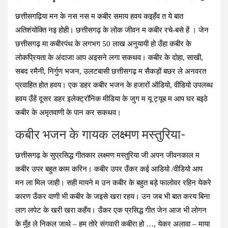
छत्तीसगढ़िया मन के नस नस म कबीर समाय हवय कइहँव त ये बात
अतिशंयोक्ति नइ होही।
छत्तीसगढ़ के लोक जीवन म कबीर रचे-बसे हें ।
जेन
छत्तीसगढ़ मा कबीरपंथ के लगभग 50 लाख अनुयायी हो उँहा कबीर के
लोकप्रियता के अंदाजा आप अइसने लगा सकथव। कबीर के दोहा, साखी,
सबद रमैनी, निर्गुण भजन, उलटबासी छत्तीसगढ़ म सैकड़ों बछर ले अनवरत
प्रवाहित होत हवय। एक डहर कबीर भजन के हजारों ऑडियो, वीडियो उपलब्ध
हवय उँहें दूसर डहर इलेक्ट्रॉनिक मीडिया के जुग म यू ट्यूब म आप घर बइठे
कबीर के अमृतवाणी के पान कर सकथव।
कबीर भजन के गायक लक्ष्‍मण मस्तुरिया-
छत्तीसगढ़ के सुप्रसिद्ध गीतकार लक्ष्मण मस्तुरिया जी अपन जीवनकाल म
कबीर उपर बहुत काम करिन। कबीर उपर उँकर कई आडियो /वीडियो आप
मन ला मिल जाही। सही मायने म उन कबीर के बहुत बड़े फालोवर रहिन येकरे
कारण उँकर वाणी भी कबीर के जइसे खरा रहय। उन जब भी बात करय बिना
लाग लपेट के खरी खरा कहँय। उँकर एक प्रसिद्ध गीत जेन आज भी लोगन
के मुँह ले निकल जाथे – हम तोरे संगवारी कबीरा हो …, येकर अलावा – माया