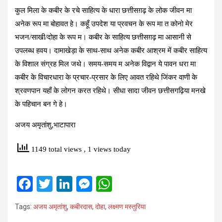
कुल मिला के कबीर के रचे साहित्य के धारा छत्तीसग़ढ़ के लोक जीवन मा
अनेक रूप मा बोहावत हे। कहूँ उपदेश या प्रवचन के रूप मा त कोनो मेर
भजन/साखी/दोहा के रूप म। कबीर के साहित्य छत्तीसग़ढ़ मा आसानी से
उपलब्ध हवय। दामाखेड़ा के साथ-साथ अनेक कबीर आश्रम में कबीर साहित्य
के विशाल संग्रह मिल जथे। समय-समय म अनेक विद्वान ये पावन धरा मा
कबीर के विचारधारा के प्रचार-प्रसार के लिए आवत रहिथे जिंकर वाणी के
श्रवणपान यहाँ के लोगन करत रहिथे। सीधा सादा जीवन छत्तीसगढ़िया मनखे
के पहिचान बन गे हे।
अजय अमृतांशु,भाटापारा
1149 total views
, 1 views today
F
T
Li
M
W
a
wi
n
es
h
Tags:
अजय अमृतांशु
,
कबीरदास
,
दोहा
,
लक्ष्‍मण मस्‍तुरिया
ce
tt
ke
se
at