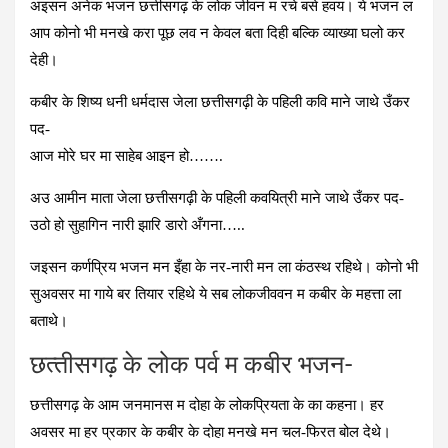
अइसन अनेक भजन छत्तीसगढ़ के लोक जीवन म रचे बसे हवय। ये भजन ल
आप कोनो भी मनखे करा पूछ लव न केवल बता दिही बल्कि व्याख्या घलो कर
देही।
कबीर के शिष्य धनी धर्मदास जेला छत्तीसगढ़ी के पहिली कवि माने जाथे उँकर
पद-
आज मोरे घर मा साहेब आइन हो…….
अउ आमीन माता जेला छत्तीसगढ़ी के पहिली कवयित्री माने जाथे उँकर पद-
उठो हो सुहागिन नारी झारि डारो अँगना…..
जइसन कर्णप्रिय भजन मन इँहा के नर-नारी मन ला कंठस्थ रहिथे। कोनो भी
सुअवसर मा गाये बर तियार रहिथे ये सब लोकजीववन म कबीर के महत्ता ला
बताथे।
छत्‍तीसगढ़ के लोक पर्व म कबीर भजन-
छत्तीसगढ़ के आम जनमानस म दोहा के लोकप्रियता के का कहना। हर
अवसर मा हर प्रकार के कबीर के दोहा मनखे मन चल-फिरत बोल देथे।