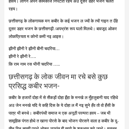
होवय। लोगन अपन कामकाज निपटात रहय अउ दूसर डहर भजन चलत
रहय।
छत्तीसगढ़ के लोकगायक मन कबीर के कई भजन ल ज्यों के त्यों गाइन त उँहे
दूसर डहर भजन के छत्तीसगढ़ी /अपभ्रंश रूप घलो मिलथे। बावजूद ओकर
लोकप्रियता म कोनो कमी नइ आइस।
झीनी झीनी रे झीनी बीनी चदरिया…
झीनी रे झीनी रे….
कि राम नाम रस भीनी चदरिया …..
छत्तीसगढ़ के लोक जीवन मा रचे बसे कुछ
प्रसिद्ध कबीर भजन-
कबीर के हजारों दोहा में से सैंकड़ों दोहा इँहा के मनखे ल मुँहजुबानी याद रहिथे
अउ जेन मनखे यदि ये कहि दिस के ये दोहा ल मैं नइ सुने हँव तो वो हँसी के
पात्र भी बनथे। कबीरपंथी समाज म एक अनूठी परम्परा हवय – जब भी
सामूहिक पंगत होथे त खाना पोरसे के बाद भोजन पोरसने वाला ह कबीर के दू-
तीन ठिन साखी पढ़थे ओकर उपरांत ही खाये के शुरुआत करे जाथे। मतलब