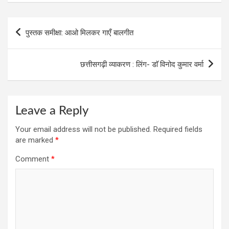
b
er
dI
n
s
o
n
g
A
Post
पुस्‍तक समीक्षा: आओ मिलकर गाएँ बालगीत
o
er
p
navigation
k
p
छत्तीसगढ़ी व्याकरण : लिंग- डाॅ विनोद कुमार वर्मा
Leave a Reply
Your email address will not be published.
Required fields
are marked
*
Comment
*