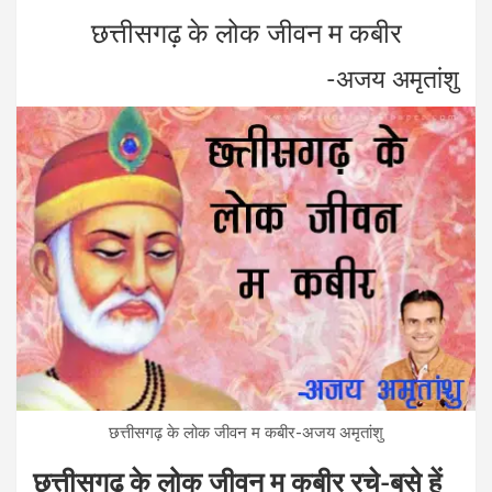
a
wi
n
es
h
छत्तीसगढ़ के लोक जीवन म कबीर
ce
tt
ke
se
at
b
er
dI
n
s
-अजय अमृतांशु
o
n
g
A
o
er
p
k
p
छत्तीसगढ़ के लोक जीवन म कबीर-अजय अमृतांशु
छत्तीसगढ़ के लोक जीवन म कबीर रचे-बसे हें