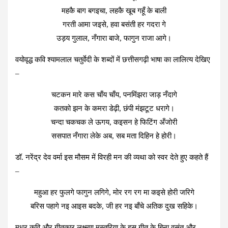
महकै बाग बगइचा, लहकै खूब गहूँ के बाली
गरती आमा जइसे, हवा बसंती हर गदरा गे
उड़य गुलाल, नँगारा बाजे, फागुन राजा आगे।
वयोवृद्ध कवि श्यामलाल चतुर्वेदी के शब्दों में छत्तीसगढ़ी भाषा का लालित्य देखिए
–
चटकन मारे कस चाँय चाँय, पनमिंझरा जाड़ नँदागे
कतको झन के कमरा डेढ़ी, छंपी मंझटूट धरागे।
चन्दा चकचक ले ऊगय, कइसन हे फिटिंग अँजोरी
ससपात नँगारा लेके अब, सब मता दिहिन हे होरी।
डॉ. नरेंद्र देव वर्मा इस मौसम में विरही मन की व्यथा को स्वर देते हुए कहते हैं
–
महुआ हर फुलगे फागुन लगिगे, मोर रग रग मा कइसे होरी जरिगे
बरिस पहागे नइ आइस बदके, जी हर नइ बाँचे अतिक दुख सहिके।
मधुर कवि और गीतकार लक्ष्मण मस्तुरिया के इस गीत के बिना वसंत और