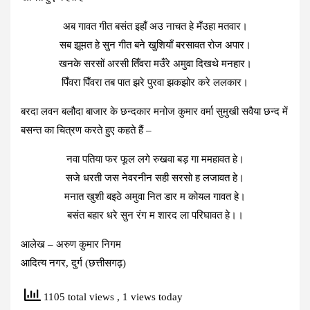
अब गावत गीत बसंत इहाँ अउ नाचत हे मँउहा मतवार।
सब झूमत हे सुन गीत बने खुशियाँ बरसावत रोज अपार।
खनके सरसों अरसी तिँवरा मउँरे अमुवा दिखथे मनहार।
पिँवरा पिँवरा तब पात झरे पुरवा झकझोर करे ललकार।
बरदा लवन बलौदा बाजार के छन्दकार मनोज कुमार वर्मा सुमुखी सवैया छन्द में
बसन्त का चित्रण करते हुए कहते हैं –
नवा पतिया फर फूल लगे रुखवा बड़ गा ममहावत हे।
सजे धरती जस नेवरनीन सही सरसो ह लजावत हे।
मनात खुशी बइठे अमुवा नित डार म कोयल गावत हे।
बसंत बहार धरे सुन रंग म शारद ला परिघावत हे।।
आलेख – अरुण कुमार निगम
आदित्य नगर, दुर्ग (छत्तीसगढ़)
1105 total views
, 1 views today