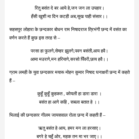
रितु बसंत दे बर आये हे,जन जन ला उपहार।
हँसी खुशी मा दिन कटही अब,सुख पाही संसार।।
सहसपुर लोहारा के छन्दकार बोधन राम निषादराज त्रिभंगी छन्द में वसंत का
वर्णन करते हैं कुछ इस तरह से –
परसा हा फुलगे,सेम्हर झुलगे,पवन बसंती,आय हवै।
आमा मउरागे,मन हरियागे,सरसो पिँवरी,छाय हवै।।
ग्राम लमही के युवा छन्दकार मयारू मोहन कुमार निषाद घनाक्षरी छन्द में कहते
हैं –
कुहूँ कुहूँ कुहकत , कोयली हा डारा डारा ।
बसंत हा आगे कहि , सबला बतात हे ।।
भिलाई की छन्दकार नीलम जायसवाल रोला छन्द में कहती हैं –
ऋतु बसंत हे आय, हमर मन ला हरसाए।
बगरे हे चहुँ ओर, महक तन मा भर जाए।।