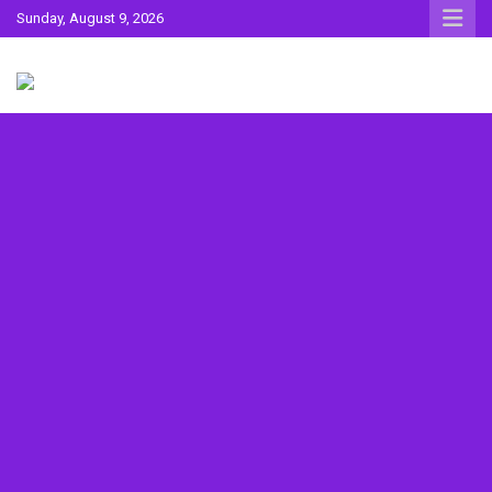
Skip
Sunday, August 9, 2026
to
content
Sahitya ki Dharohar
Surta