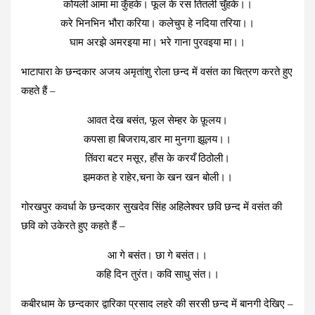
कोयली आमा मा कुँहके। फूल के रस तितली चुँहके।।
करे भिनभिन भौरा करिया। कलेचुप हे नदिया तरिया।।
घाम अरझे अमरइया मा। भरे गाना पुरवइया मा।।
भाटापारा के छन्दकार अजय अमृतांशु रोला छन्द में वसंत का चित्रण करते हुए
कहते हैं –
आवत देख बसंत, फूल सेम्हर के फ़ूलय।
कपसा हा बिजराय,डार मा मुनगा झूलय।।
तिंवरा बटर मसूर, हाँस के करयँ ठिठोली।
झमकत हे राहेर,चना के खन खन बोली।।
गोरखपुर कवर्धा के छन्दकार सुखदेव सिंह अहिलेश्वर छवि छन्द में वसंत की
छवि को उकेरते हुए कहते हैं –
आ गे बसंत। छा गे बसंत।।
कहि दिन तुरंत। कवि साधु संत।।
कबीरधाम के छन्दकार द्वारिका प्रसाद लहरे की सरसी छन्द में बानगी देखिए –