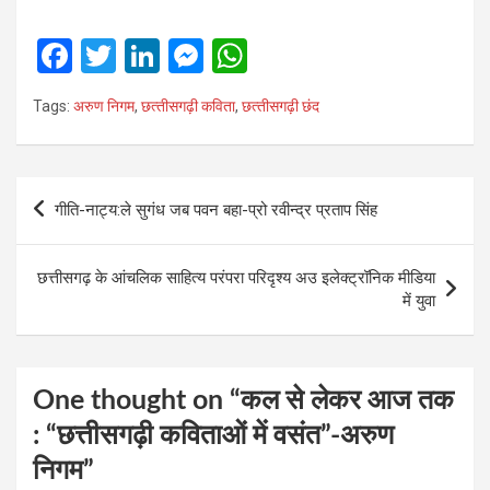
F
T
Li
M
W
a
wi
n
es
h
Tags:
अरुण निगम
,
छत्‍तीसगढ़ी कविता
,
छत्‍तीसगढ़ी छंद
ce
tt
ke
se
at
b
er
dI
n
s
o
n
g
A
Post
गीति-नाट्य:ले सुगंध जब पवन बहा-प्रो रवीन्द्र प्रताप सिंह
o
er
p
navigation
k
p
छत्तीसगढ़ के आंचलिक साहित्य परंपरा परिदृश्य अउ इलेक्ट्रॉनिक मीडिया
में युवा
One thought on “
कल से लेकर आज तक
: “छत्तीसगढ़ी कविताओं में वसंत”-अरुण
निगम
”