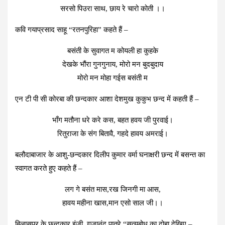
सरसो पिउरा साथ, छाय रे चारो कोती ।।
कवि गयाप्रसाद साहू “रतनपुरिहा” कहते हैं –
बसंती के सुवागत म कोयली हा कुहके
देखके भौंरा गुनगुनाय, मोरो मन बुदबुदाय
मोरो मन मोहा गईस बसंती म
एन टी पी सी कोरबा की छन्दकार आशा देशमुख कुकुभ छन्द में कहती हैं –
भाँग मतौना धरे करे कस, बहत हवय जी पुरवाई।
रितुराजा के संग बितावै, गहदे हावय अमराई।
बलौदाबाजार के आशु-छन्दकार दिलीप कुमार वर्मा घनाक्षरी छन्द में बसन्त का
स्वागत करते हुए कहते हैं –
लग गे बसंत मास,रख जिनगी मा आस,
हावय महीना खास,मान एसो साल जी।।
बिलासपुर के छन्दकार इंजी. गजानंद पात्रे “सत्यबोध का दोहा देखिए –