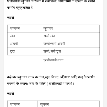
छत्तीसगढ़ी बहुवचन के रचना म सबो/सब्बो, जमो/जम्मो के उपसर्ग के समान
प्रयोग बहुप्रचलित हे।
जइसे-
एकवचन
बहुवचन
खेत
सब्बो खेत
आदमी
जम्मो/जमो आदमी
टूरा
सब्बो/सबो टूरा
छत्‍तीसगढ़ी वचन
कई बार बहुवचन बनाय बर गंज,खूब, निचट, बढ़ियन’ आदि शब्द के प्रयोग
उपसर्ग के समान( शब्द के पहिली ) छत्तीसगढ़ी म करथें।
जइसे-
एकवचन
बहुवचन