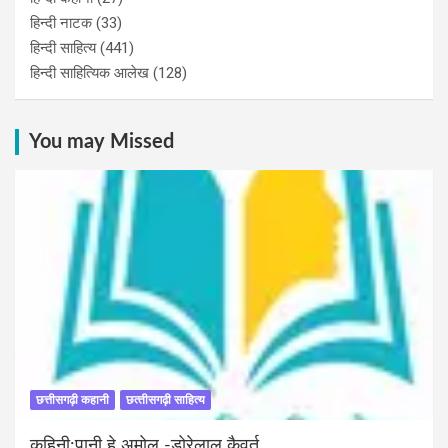
हिन्‍दी नाटक
(33)
हिन्दी साहित्य
(441)
हिन्दी साहित्यिक आलेख
(128)
You may Missed
छत्तीसगढ़ी कहानी
छत्‍तीसगढ़ी साहित्‍य
कहिनी:पानी हे अमोल -डोरेलाल कैवर्त