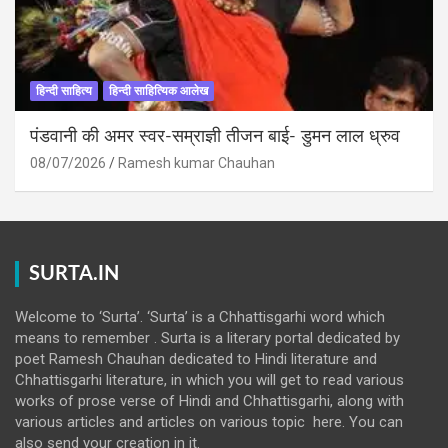
हिन्दी साहित्य
हिन्दी साहित्यिक आलेख
पंडवानी की अमर स्वर-सम्राज्ञी तीजन बाई- डुमन लाल ध्रुव
08/07/2026
Ramesh kumar Chauhan
SURTA.IN
Welcome to ‘Surta’. ‘Surta’ is a Chhattisgarhi word which
means to remember . Surta is a literary portal dedicated by
poet Ramesh Chauhan dedicated to Hindi literature and
Chhattisgarhi literature, in which you will get to read various
works of prose verse of Hindi and Chhattisgarhi, along with
various articles and articles on various topic here. You can
also send your creation in it.