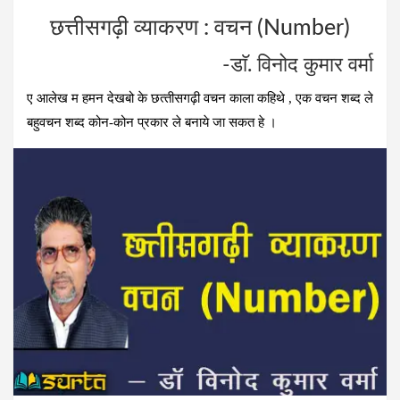
a
wi
n
es
h
छत्तीसगढ़ी व्याकरण : वचन (Number)
ce
tt
ke
se
at
b
er
dI
n
s
-डाॅ. विनोद कुमार वर्मा
o
n
g
A
ए आलेख म हमन देखबो के छत्‍तीसगढ़ी वचन काला कहिथे , एक वचन शब्‍द ले
o
er
p
बहुवचन शब्‍द कोन-कोन प्रकार ले बनाये जा सकत हे ।
k
p