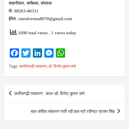
कहानीकार, समीक्षक, संपादक
मो. 98263-40331
ईमेल. vinodverma8070@gmail.com
1690 total views
, 1 views today
F
T
Li
M
W
a
wi
n
es
h
Tags:
छत्‍तीसगढ़ी व्‍याकरण
,
डॉ. विनोद कुमार वर्मा
ce
tt
ke
se
at
b
er
dI
n
s
o
n
g
A
Post
छत्तीसगढ़ी व्याकरण : काल-डॉ. विनोद कुमार वर्मा
o
er
p
navigation
k
p
बाल कविता संकलन:गाती रही हवा-प्रो रवीन्द्र प्रताप सिंह