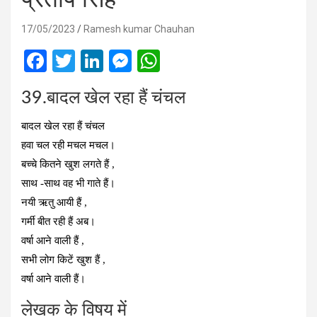
17/05/2023
Ramesh kumar Chauhan
F
T
Li
M
W
a
wi
n
es
h
39.बादल खेल रहा हैं चंचल
ce
tt
ke
se
at
b
er
dI
n
s
बादल खेल रहा हैं चंचल
o
n
g
A
हवा चल रही मचल मचल।
बच्चे कितने खुश लगते हैं ,
o
er
p
साथ -साथ वह भी गाते हैं।
k
p
नयी ऋतु आयी हैं ,
गर्मी बीत रही हैं अब।
वर्षा आने वाली हैं ,
सभी लोग किटें खुश हैं ,
वर्षा आने वाली हैं।
लेखक के विषय में