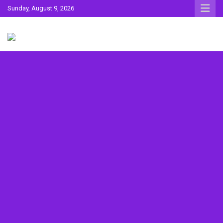
Skip
Sunday, August 9, 2026
to
content
Sahitya ki Dharohar
Surta