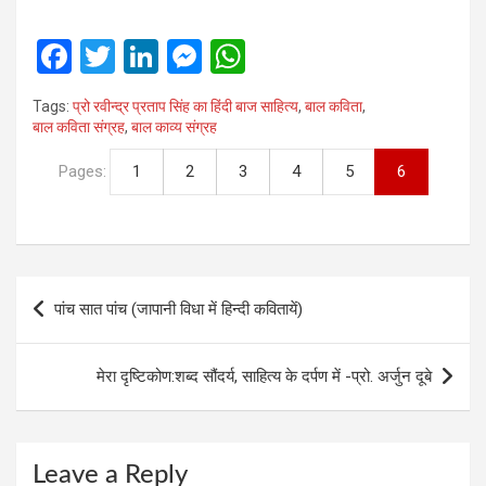
F
T
Li
M
W
a
wi
n
es
h
Tags:
प्रो रवीन्‍द्र प्रताप सिंह का हिंदी बाज साहित्‍य
,
बाल कविता
,
ce
tt
ke
se
at
बाल कविता संग्रह
,
बाल काव्‍य संग्रह
b
er
dI
n
s
Pages:
1
2
3
4
5
6
o
n
g
A
o
er
p
k
p
Post
पांच सात पांच (जापानी विधा में हिन्दी कवितायें)
navigation
मेरा दृष्टिकोण:शब्द सौंदर्य, साहित्य के दर्पण में -प्रो. अर्जुन दूबे
Leave a Reply