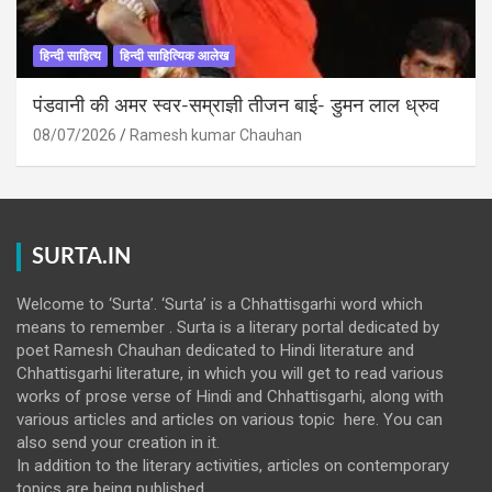
हिन्दी साहित्य
हिन्दी साहित्यिक आलेख
पंडवानी की अमर स्वर-सम्राज्ञी तीजन बाई- डुमन लाल ध्रुव
08/07/2026
Ramesh kumar Chauhan
SURTA.IN
Welcome to ‘Surta’. ‘Surta’ is a Chhattisgarhi word which
means to remember . Surta is a literary portal dedicated by
poet Ramesh Chauhan dedicated to Hindi literature and
Chhattisgarhi literature, in which you will get to read various
works of prose verse of Hindi and Chhattisgarhi, along with
various articles and articles on various topic here. You can
also send your creation in it.
In addition to the literary activities, articles on contemporary
topics are being published.