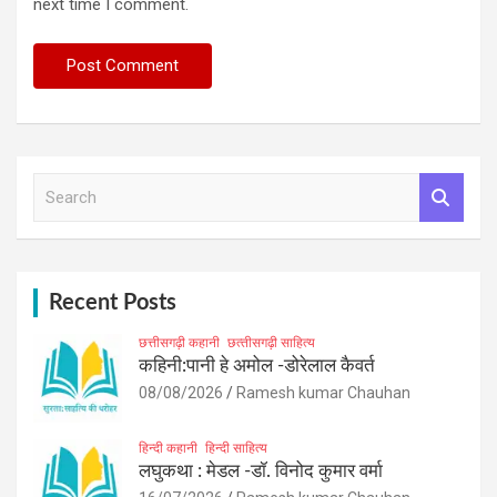
next time I comment.
S
e
a
r
c
h
Recent Posts
छत्तीसगढ़ी कहानी
छत्‍तीसगढ़ी साहित्‍य
कहिनी:पानी हे अमोल -डोरेलाल कैवर्त
08/08/2026
Ramesh kumar Chauhan
हिन्दी कहानी
हिन्दी साहित्य
लघुकथा : मेडल -डॉ. विनोद कुमार वर्मा