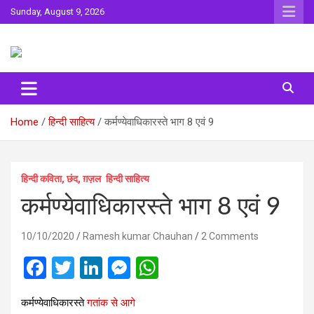
Skip
Sunday, August 9, 2026
to
content
Sahitya ki Dharohar
Surta
Home
हिन्दी साहित्य
कर्मण्‍येवाधिकारस्‍ते भाग 8 एवं 9
हिन्दी कविता, छंद, ग़ज़ल
हिन्दी साहित्य
कर्मण्‍येवाधिकारस्‍ते भाग 8 एवं 9
10/10/2020
Ramesh kumar Chauhan
2 Comments
F
T
Li
M
W
a
wi
n
es
h
कर्मण्‍येवाधिकारस्‍ते
गतांक से आगे
ce
tt
ke
se
at