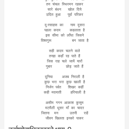
तन चंचल स्थिरमन रहकर

सारे बंधन   खोल दिये

उदित हुआ   पूर्वा परिकर

दुःस्साहस का   नाम दूसरा

पहला कदम    कहलाता है

इस सीमा को लाँघा जिसने

विश्वगुरू         बन जाता है

सही कदम चलने वाले

तनहा कहाँ रह पाते हैं

जिस राह चले जायें यारों

गुबार      छोड़ जाते हैं

दुनिया    अजब निराली है

कुछ भरा भरा कुछ खाली है

निर्जन पर्वत   शिखर कहीं

कही मदमाती    हरियाली है

असीम गगन आकाश कुसुम

मटमैली धूसर माँ का चादर

जितना  मन     उतनी   राहें

जीवन खिलता इनको पाकर