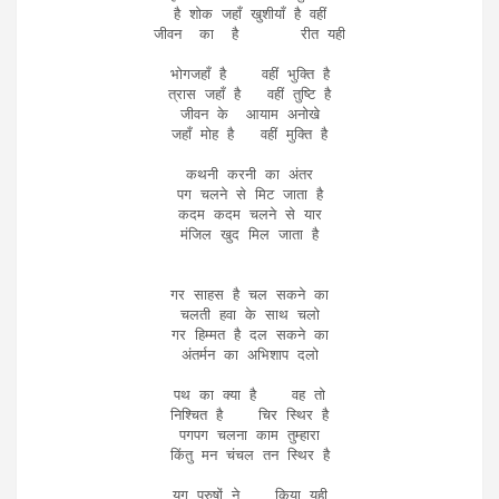
है शोक जहाँ खुशीयाँ है वहीं

जीवन  का  है       रीत यही

भोगजहाँ है    वहीं भुक्ति है

त्रास जहाँ है   वहीं तुष्टि है

जीवन के  आयाम अनोखे

जहाँ मोह है   वहीं मुक्ति है

कथनी करनी का अंतर

पग चलने से मिट जाता है

कदम कदम चलने से यार

मंजिल खुद मिल जाता है

गर साहस है चल सकने का

चलती हवा के साथ चलो

गर हिम्मत है दल सकने का

अंतर्मन का अभिशाप दलो

पथ का क्या है    वह तो

निश्चित है    चिर स्थिर है

पगपग चलना काम तुम्हारा

किंतु मन चंचल तन स्थिर है

युग पुरुषों ने    किया यही
