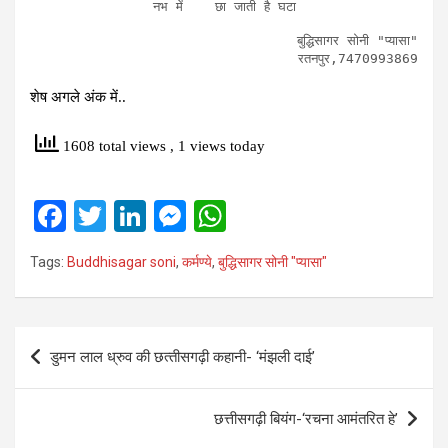
नभ में    छा जाती है घटा
बुद्धिसागर सोनी "प्यासा"

        रतनपुर,7470993869
शेष अगले अंक में..
1608 total views
, 1 views today
F
T
Li
M
W
a
wi
n
es
h
Tags:
Buddhisagar soni
,
कर्मण्‍ये
,
बुद्धिसागर सोनी "प्यासा"
ce
tt
ke
se
at
b
er
dI
n
s
o
n
g
A
Post
डुमन लाल ध्रुव की छत्‍तीसगढ़ी कहानी- ‘मंझली दाई’
o
er
p
navigation
k
p
छत्तीसगढ़ी बियंग-‘रचना आमंतरित हे’