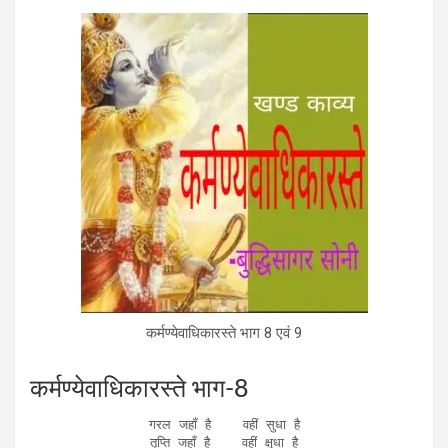
b
er
dI
n
s
o
n
g
A
o
er
p
k
p
कर्मण्‍येवाधिकारस्‍ते भाग 8 एवं 9
कर्मण्‍येवाधिकारस्‍ते भाग-8
गरल जहाँ है    वहीं सुधा है

तृप्ति जहाँ है    वहीं क्षुधा है
