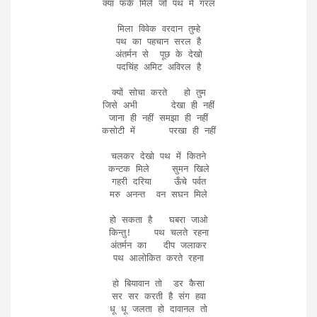
क्या फर्क मिले जो पथ में गरल

मिला विवेक वरदान तुम्हे

पथ का पहचान सरल है

अंतर्मन से  पूछ के देखो

पदचिंह अमिट अविरल है

क्यों सोचा करते   हो तुम

जिसे अभी      देखा ही नहीं

जाना ही नहीं समझा ही नहीं

कसोटी में      परखा ही नहीं

चलकर देखो पथ में कितने

कन्टक मिले    सुमन खिले

गहरी दरिया    ऊँचे पर्वत

मरु अनन्त  वन सघन मिले

हो सकता है   घबरा जाओ

किन्तु!    पथ चलते रहना

अंतर्मन का   दीप जलाकर

पथ आलोकित करते रहना

हो बियावान तो  डर कैसा

सर सर करती है संग हवा

धू धू जलता हो दावानल तो
