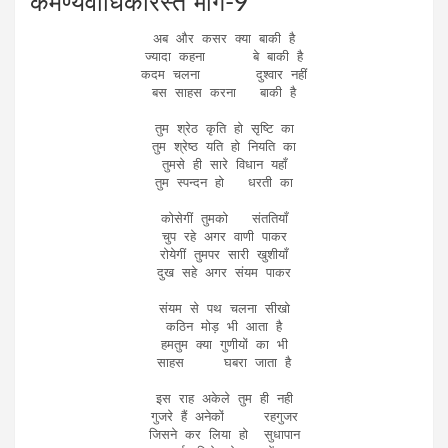
कर्मण्‍येवाधिकारस्‍ते भाग-9
अब और कसर क्या बाकी है

ज्यादा कहना      बे बाकी है

कदम चलना       दुश्वार नहीं

बस साहस करना   बाकी है

तुम श्रेठ कृति हो सृष्टि का

तुम श्रेष्ठ यति हो नियति का

तुमसे ही सारे विधान यहाँ

तुम स्पन्दन हो   धरती का

कोसेगीं तुमको   संततियाँ

चुप रहे अगर वाणी पाकर

रोयेगीं तुमपर सारी खुशीयाँ

दुख सहे अगर संयम पाकर

संयम से पथ चलना सीखो

कठिन मोड़ भी आता है

हमतुम क्या गुणीयों का भी

साहस     घबरा जाता है

इस राह अकेले तुम ही नही

गुजरे हैं अनेकों     रहगुजर

जिसने कर लिया हो  सुधापान
