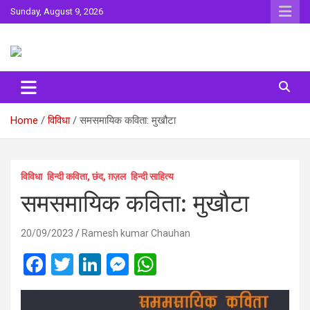
Skip
Sunday, August 9, 2026
to
content
Sahitya ki Dharohar
Surta
Home
विविधा
समसमायिक कविता: मुखौटा
विविधा
हिन्दी कविता, छंद, ग़ज़ल
हिन्दी साहित्य
समसमायिक कविता: मुखौटा
20/09/2023
Ramesh kumar Chauhan
F
T
Li
M
W
a
wi
n
es
h
ce
tt
ke
se
at