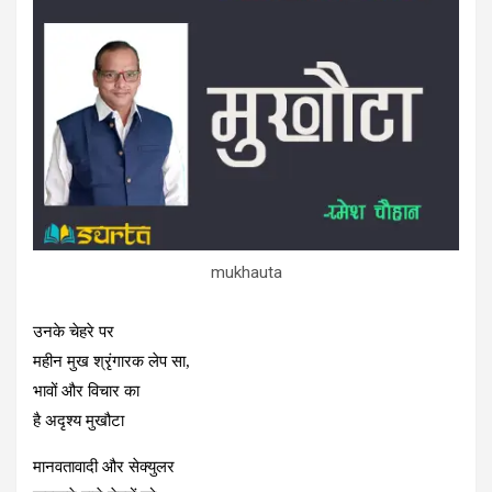
b
er
dI
n
s
o
n
g
A
o
er
p
k
p
mukhauta
उनके चेहरे पर
महीन मुख श्रृंगारक लेप सा,
भावों और विचार का
है अदृश्‍य मुखौटा
मानवतावादी और सेक्‍युलर