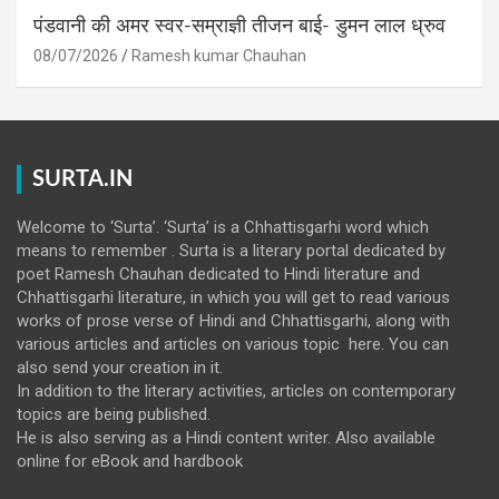
पंडवानी की अमर स्वर-सम्राज्ञी तीजन बाई- डुमन लाल ध्रुव
08/07/2026
Ramesh kumar Chauhan
SURTA.IN
Welcome to ‘Surta’. ‘Surta’ is a Chhattisgarhi word which
means to remember . Surta is a literary portal dedicated by
poet Ramesh Chauhan dedicated to Hindi literature and
Chhattisgarhi literature, in which you will get to read various
works of prose verse of Hindi and Chhattisgarhi, along with
various articles and articles on various topic here. You can
also send your creation in it.
In addition to the literary activities, articles on contemporary
topics are being published.
He is also serving as a Hindi content writer. Also available
online for eBook and hardbook