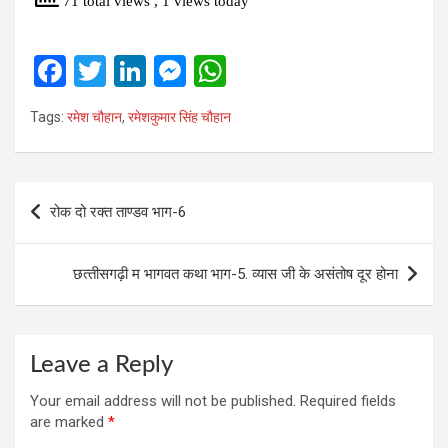
71 total views
, 1 views today
F
T
Li
M
W
a
wi
n
es
h
Tags:
रमेश चौहान
,
रमेशकुमार सिंह चौहान
ce
tt
ke
se
at
b
er
dI
n
s
o
n
g
A
Post
रोक दो रक्त ताण्डव भाग-6
o
er
p
navigation
k
p
छत्‍तीसगढ़ी म भागवत कथा भाग-5. व्‍यास जी के असंतोष दूर होना
Leave a Reply
Your email address will not be published.
Required fields
are marked
*