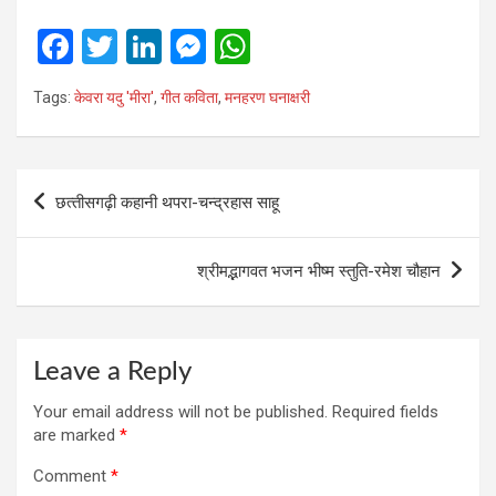
F
T
Li
M
W
a
wi
n
es
h
Tags:
केवरा यदु 'मीरा'
,
गीत कविता
,
मनहरण घनाक्षरी
ce
tt
ke
se
at
b
er
dI
n
s
o
n
g
A
Post
छत्‍तीसगढ़ी कहानी थपरा-चन्द्रहास साहू
o
er
p
navigation
k
p
श्रीमद्भागवत भजन भीष्‍म स्‍तुति-रमेश चौहान
Leave a Reply
Your email address will not be published.
Required fields
are marked
*
Comment
*