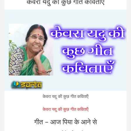
केवरा यदु की कुछ गीत कविताऍं
ce
tt
ke
se
at
b
er
dI
n
s
o
n
g
A
o
er
p
k
p
केवरा यदु की कुछ गीत कविताऍं
केवरा यदु की कुछ गीत कविताऍं
गीत – आज पिया के आने से