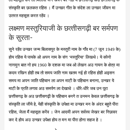
ला महसूस करे ला मिलीस जेन अपन बर नहीं ये छत्तीसगढ़ अउ छत्तीसगढ़ के
संस्कृति बर छलकत रहिस । मैं उन्खर गीत के संदेश ला उन्खर जीवन मा
उतरत महसूस करत रहेंव ।
लक्ष्मण मस्तुरियाजी के छत्‍तीसगढ़ी बर सर्मपण
के सुरता-
सुने रहेंव उन्खर जन्म बिलासपुर के मस्तुरी नाम के गाँव मा (7 जून 1949 के)
होय रहिस ये पायके ओ अपन नाम के संग ‘मस्तुरिया’ लिखथे। ये कोनो
नानमुन बात नो हय 1960 के दशक मा जब ओ लेखन अउ गायन के क्षेत्र मा
कदम रखिन होही तब तो समय जाति नाम खतम नई हो रहिस होही अइसन
समय मा अपन जाति पहिचान ला अपन माटी के पहिचान बनाना, उन्खर ये
माटी के प्रति लगाव अउ समर्पण ला देखाथे । धीरे-धीरे जब उन पूरा
छत्तीसगढ़ के अउ छत्तीसगढ़ी के पहिचान बनगे त उनमन केवल छत्तीसगढ़ के
संस्कृति ला जीये हे, येही संस्कृति के उपेक्षा मा उन्खर मन के अंदर बहुते पीरा
रहिस, जेला मैं महसूस करेंव । जेन आदमी अपन सर्वस्व जेखर बर निछावर
कर दे होय अउ उन्खर उपेक्षा होय त मन मा पीरा होना सहज हे ।