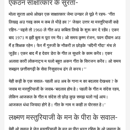
एकठन साक्षात्‍कार के सुरता-
मोला सुरता आथे ओखर एक साक्षात्कार जेमा उन्खर ले पूछे गे रहय- ‘गीत
लिखइ अउ गवइ काम म कब ले भीड़े हव ?’ जेखर उत्तर मा मस्तुरियाजी कहे
रहिन-‘‘वइसे तो 1960 ले गीत अउ कबिता लिखे के शुरू कर दे रहेंव। एकर
बाद 1971 म इही बुता म पूरा रम गेंव। ओ समय कृष्ण रंजन, पवन दीवान अउ
मैं ह शिक्षक रहेन। फेर मैं गुरुजी के नौकरी ल छोड़के ‘चंदैनी गोंदा’ मंच ले
जुड़ेंव। एकर बाद मैं ह देवार डेरा के गीत ल सुधारे के काम करेंव। एकर
अलावा कारी लोकनाट्य म घलो बहुत अकन गीत के सिरजन करेंव। ओ समय
सबझन छत्तीसगढ़ी के सेवा निसुवारथ ढंग ले करय।’’
येही कड़ी के एक सवाल- पहली अउ अब के गाना म का बदलाव देखथव ? के
जवाब मा मस्तुरियाजी के जवाब-‘बदलाव होय हे। पहली के गीत म संदेस रहय,
लेकिन आजकल के गीत म संदेस तो छोड़ कुछ समझ घलो नई आय।
आजकल धंधा जियादा होगे हे। गीत के नाम म काही ल पोरसत हे।’
लक्ष्मण मस्तुरियाजी के मन के पीरा के सवाल-
येही ओ सवाल हे जेन मस्तुरियाजी के मन मा पीरा भरत रहिस के ओ जमाना के