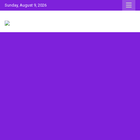
Skip
Sunday, August 9, 2026
to
content
Sahitya ki Dharohar
Surta