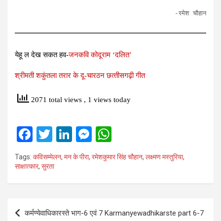
-रमेश चौहान
येहू ल देख सकत हव-
जनकवि कोदूराम ‘दलित’
श्रीमती शकुंतला तरार के दू-चारठन छत्‍तीसगढ़ी गीत
2071 total views
, 1 views today
F
T
Li
M
W
a
wi
n
es
h
Tags:
कविसम्मेलन
,
मन के पीरा
,
रमेशकुमार सिंह चौहान
,
लक्ष्मण मस्तुरिया
,
ce
tt
ke
se
at
साक्षात्‍कार
,
सुरता
b
er
dI
n
s
o
n
g
A
Post
o
er
p
कर्मण्‍येवाधिकारस्‍ते भाग-6 एवं 7 Karmanyewadhikarste part 6-7