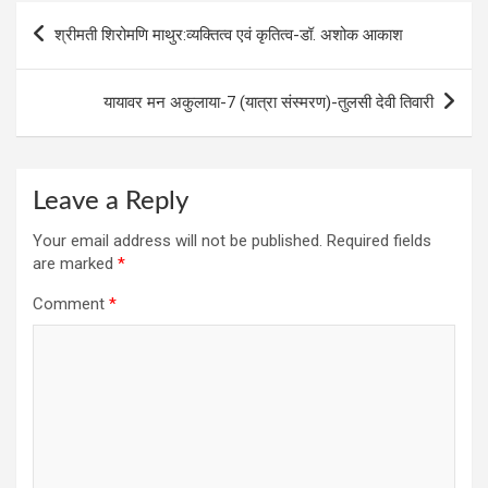
o
n
g
A
Post
श्रीमती शिरोमणि माथुर:व्‍यक्तित्‍व एवं कृतित्‍व-डॉ. अशोक आकाश
o
er
p
navigation
k
p
यायावर मन अकुलाया-7 (यात्रा संस्‍मरण)-तुलसी देवी तिवारी
Leave a Reply
Your email address will not be published.
Required fields
are marked
*
Comment
*