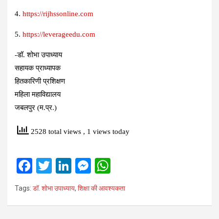
4.
https://rijhssonline.com
5.
https://leverageedu.com
-डॉ. शोभा उपाध्याय
सहायक प्राध्यापक
हितकारिणी प्रशिक्षण
महिला महाविद्यालय
जबलपुर (म.प्र.)
2528 total views
, 1 views today
F
T
Li
M
W
a
wi
n
es
h
Tags:
डॉ. शोभा उपाध्‍याय
,
शिक्षा की आवश्‍यकता
ce
tt
ke
se
at
b
er
dI
n
s