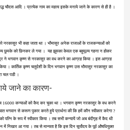
्ध चौदस आदि । प्रत्‍येक नाम का महत्‍व इसके मनाये जाने के कारण से ही है ।
य को नरकासुर भी कहा जाता था । भौमासुर अनेक राजाओं के राजकन्‍याओं को
हुमूल्‍य छुमके को छिनकर ले गया । यह झुमका केवल एक बहुमूल्‍य गहना न होकर
‍द्र ने भगवान कृष्‍ण से नरकासुर का वध करने का आग्रह किया । इस आग्रह
 किया । कार्तिक कृष्‍ण चतुर्दशी के दिन भगवान कृष्‍ण उस भौमासुर नरकासुर का
परा चल पडी ।
नाये जाने का कारण-
ोष 16000 कन्‍याओं को कैद कर चुका था । भगवान कृष्‍ण नरकासुर के वध करने
े पश्‍चात भगवान से करूण पुकार करते हुये प्रार्थना की कि हमें कौन स्‍वीकार करेगा ?
्नि के रूप में स्‍वीकार किया । तब सभी कन्‍यायें जो अब बंदीगृह में कैद थी
ें निखार आ गया । तब से मान्‍यता है कि इस दिन सूर्योदय के पूर्व औषधियुक्‍त