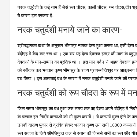
नरक चतुर्दशी के कई नाम हैं जैसे रूप चौदस, काली चौदस, यम चौदस,दीप श्राद
ये कारण इस प्रकार हैं-
नरक चतुर्दशी मनाये जाने का कारण-
श्रीमद्भागवत कथा के अनुसार भौमासुर नामक दैत्‍य हुआ करता था, इसी दैत्‍
बंदीगृह में कैद कर रख था । एक बार यह दैत्‍य देवराज इन्‍द्र की माता के ब
देवताओं के मान-सम्‍मान का प्रतिक था । इस मान मर्दन से आहत देवराज इन्
को स्‍वीकार कर भगवान कृष्‍ण भौमासुर के राज्‍य प्रागज्‍योतिषपुर पर आक्रमण
वध किया । इस आताताई वध के स्‍मरण में नरक चतुर्दशी मनाये जाने की परम्‍
नरक चतुर्दशी को रूप चौदस के रूप में म
जिस समय भौमासुर का वध हुआ उस समय तक वह दैतय अपने बंदीगृह में निर्द
के पश्‍चात इन निर्दोष कन्‍याओं को भी मुक्‍त करायें । ये कन्‍यायें मुक्‍त होने क
उनकी दारूण पुकार से द्रवित होकर भगवान कृष्‍ण उन सभी 16000 कन्‍याओं को पत
रूप सज्‍जा के लिये औषधियुक्‍त जल से स्‍नान की जिससे सभी का रूप और यौवन म