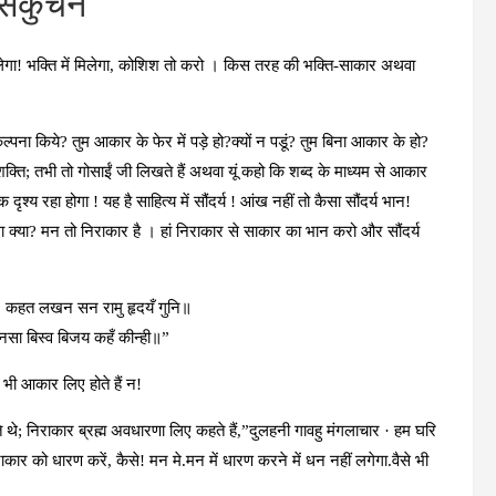
ा संकुचन
ां मिलेगा! भक्ति में मिलेगा, कोशिश तो करो । किस तरह की भक्ति-साकार अथवा
पना किये? तुम आकार के फेर में पड़े हो?क्यों न पडूं? तुम बिना आकार के हो?
क्ति; तभी तो गोसाईं जी लिखते हैं अथवा यूं कहो कि शब्द के माध्यम से आकार
श्य रहा होगा ! यह है साहित्य में सौंदर्य ! आंख नहीं तो कैसा सौंदर्य भान!
गा क्या? मन तो निराकार है । हां निराकार से साकार का भान करो और सौंदर्य
ि। कहत लखन सन रामु हृदयँ गुनि॥
 मनसा बिस्व बिजय कहँ कीन्ही॥”
 भी आकार लिए होते हैं न!
 थे; निराकार ब्रह्म अवधारणा लिए कहते हैं,”दुलहनी गावहु मंगलाचार · हम घरि
 को धारण करें, कैसे! मन मे.मन में धारण करने में धन नहीं लगेगा.वैसे भी