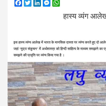
F
T
Li
M
W
a
wi
n
es
h
हास्य व्यंग आल
ce
tt
ke
se
at
b
er
dI
n
s
o
n
g
A
o
er
p
इस हास्‍य व्‍यंग्‍य आलेख में भारत के मानसिक दास्‍ता पर व्‍यंग्‍य करते हुए दो
k
p
जहां ‘मुद्रा संकुचन’ में अर्थशास्‍त्र को हिन्‍दी साहित्‍य के माध्‍यम समझाने का प्र
समझने की प्रवृत्ति पर व्‍यंग्‍य किया गया है ।