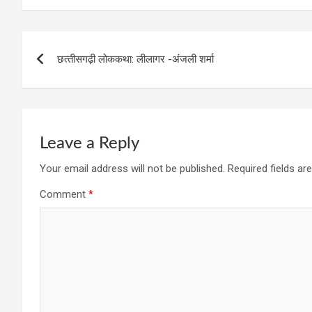
b
er
dI
n
s
o
n
g
A
Post
o
er
p
छत्‍तीसगढ़ी लोककथा: लीलागर -अंजली शर्मा
navigation
k
p
Leave a Reply
Your email address will not be published.
Required fields a
Comment
*