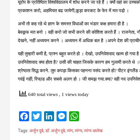
यूरोप के प्रतिष्ठित विश्वविद्यालय में शोध करने जा रहे हैं । क्यों वहां का उ
प्रकाशन करो, अहमियत बढ जायेगी,कूड़ा करकट के फेर में मत पडो़ ।
अभी तो कह रहे थे ज्ञान के समस्त विधाओं का भंडार कक्ष हमारा ही है ।
बेवकूफ मत बनो । वही करो जो सभी करने की कोशिश करते हैं । राजनेता, नौकरश
देखने, नहीं अध्ययन करने । अध्ययन में अधिक बल है ।अपने देश की प्राचीन 
यही तुम्हारी कमी है, प्रश्न बहुत करते हो । देखो, उपनिवेशवाद खत्म हो गया है स
उपनिवेशवाद क्या होता है? उसी की चाहत जिसके कारण हम गुलामी करते थे 
श्रेष्ठता सिद्ध करने. तुम कपड़ा किसका पहनना पसंद करते हो? पीटर इंगल
गवंई नहीं; रिफा़ड और सबसे अलग हो । जी समझ गया.क्या? वही नव उपनिवे
640 total views
, 1 views today
F
T
Li
M
W
a
wi
n
es
h
Tags:
अर्जुन दूबे
,
डॉ. अर्जुन दुबे
,
व्‍यंग
,
व्‍यंग्‍य
,
व्‍यंग्‍य आलेख
ce
tt
ke
se
at