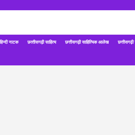
हिन्‍दी नाटक
छत्‍तीसगढ़ी साहित्‍य
छत्तीसगढ़ी साहित्यिक आलेख
छत्तीसगढ़ी