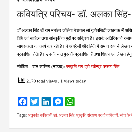
डॉ अलका सिंह के विषय में
कवियत्रि परिचय- डॉ. अलका सिंह-
डॉ अलका सिंह डॉ राम मनोहर लोहिया नेशनल लॉ यूनिवर्सिटी लखनऊ में असिस्ट
विधि एवं साहित्य तथा सांस्कृतिक मुद्दों पर सक्रिय हैं। इसके अतिरिक्त वे रजोधर
जागरूकता का कार्य कर रही है। वे अंग्रेजी और हिंदी में समान रूप से लेखन 
प्रकाशित होती हैं। उनकी सात पुस्तकें प्रकाशित हैं तथा शिक्षण एवं लेखन हेतु 
संबंधित – बाल साहित्य (नाटक):
प्रकृति राग-प्रो रवीन्द्र प्रताप सिंह
2170 total views
, 1 views today
F
T
Li
M
W
a
wi
n
es
h
Tags:
अतुकांत कवितायें
,
डॉ. अलका सिंह
,
प्रकृति संरक्षण पर दो कवितायें
,
सोच के व
ce
tt
ke
se
at
b
er
dI
n
s