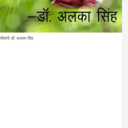
कवितायें-डॉं. अलका सिंह