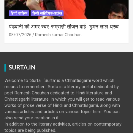
हिन्दी साहित्य
हिन्दी साहित्यिक आलेख
पंडवानी की अमर स्वर-सम्राज्ञी तीजन बाई- डुमन लाल ध्रुव
08/07/2026
Ramesh kumar Chauhan
SURTA.IN
Welcome to ‘Surta’. ‘Surta’ is a Chhattisgarhi word which
means to remember . Surta is a literary portal dedicated by
poet Ramesh Chauhan dedicated to Hindi literature and
Chhattisgarhi literature, in which you will get to read various
works of prose verse of Hindi and Chhattisgarhi, along with
various articles and articles on various topic here. You can
also send your creation in it.
In addition to the literary activities, articles on contemporary
topics are being published.