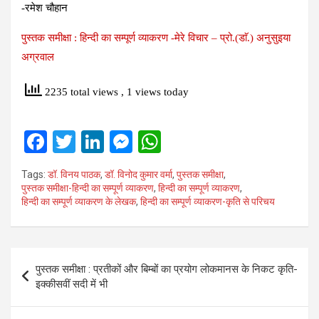
-रमेश चौहान
पुस्‍तक समीक्षा : हिन्‍दी का सम्‍पूर्ण व्‍याकरण -मेरे विचार – प्रो.(डाॅ.) अनुसुइया
अग्रवाल
2235 total views
, 1 views today
F
T
Li
M
W
a
wi
n
es
h
Tags:
डॉ. विनय पाठक
,
डॉ. विनोद कुमार वर्मा
,
पुस्‍तक समीक्षा
,
ce
tt
ke
se
at
पुस्‍तक समीक्षा-हिन्‍दी का सम्पूर्ण व्याकरण
,
हिन्‍दी का सम्‍पूर्ण व्‍याकरण
,
हिन्‍दी का सम्पूर्ण व्याकरण के लेखक
,
हिन्‍दी का सम्पूर्ण व्याकरण-कृति से परिचय
b
er
dI
n
s
o
n
g
A
o
er
p
Post
पुस्‍तक समीक्षा : प्रतीकों और बिम्बों का प्रयोग लोकमानस के निकट कृति-
k
p
navigation
इक्कीसवीं सदी में भी