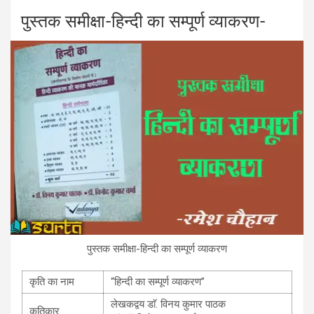
a
wi
n
es
h
पुस्‍तक समीक्षा-हिन्‍दी का सम्पूर्ण व्याकरण-
ce
tt
ke
se
at
b
er
dI
n
s
o
n
g
A
o
er
p
k
p
पुस्‍तक समीक्षा-हिन्‍दी का सम्पूर्ण व्याकरण
कृति का नाम
‘‘हिन्‍दी का सम्पूर्ण व्याकरण’’
लेखकद्वय डाॅ. विनय कुमार पाठक
कृतिकार