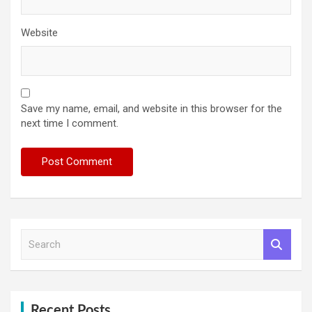
Website
Save my name, email, and website in this browser for the
next time I comment.
S
e
a
r
c
h
Recent Posts