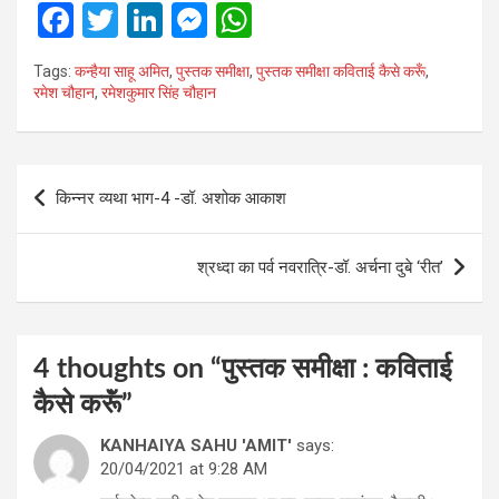
F
T
Li
M
W
a
wi
n
es
h
Tags:
कन्‍हैया साहू अमित
,
पुस्‍तक समीक्षा
,
पुस्‍तक समीक्षा कविताई कैसे करूँ
,
ce
tt
ke
se
at
रमेश चौहान
,
रमेशकुमार सिंह चौहान
b
er
dI
n
s
o
n
g
A
Post
o
er
p
किन्नर व्यथा भाग-4 -डॉ. अशोक आकाश
navigation
k
p
श्रध्दा का पर्व नवरात्रि-डॉ. अर्चना दुबे ‘रीत’
4 thoughts on “
पुस्‍तक समीक्षा : कविताई
कैसे करूॅं
”
KANHAIYA SAHU 'AMIT'
says:
20/04/2021 at 9:28 AM