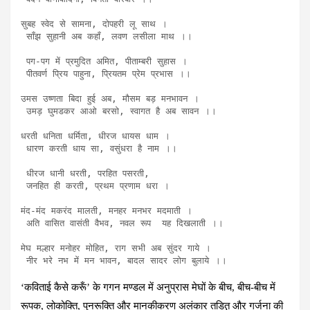
सुबह स्वेद से सामना, दोपहरी लू साथ ।

 साँझ सुहानी अब कहाँ, लवण लसीला माथ ।।

 पग-पग में प्रमुदित अमित, पीताम्बरी सुहास ।

 पीतवर्ण प्रिय पाहुना, प्रियतम प्रेम प्रभास ।।

उमस उष्णता बिदा हुई अब, मौसम बड़ मनभावन ।

 उमड़ घुमडकर आओ बरसो, स्वागत है अब सावन ।।

धरती धनिता धर्मिता, धीरज धायस धाम ।

 धारण करती धाय सा, वसुंधरा है नाम ।।

 धीरज धानी धरती, परहित पसरती,

 जनहित ही करती, प्रथम प्रणाम धरा ।

मंद-मंद मकरंद मालती, मनहर मनभर मदमाती ।

 अति वासित वासंती वैभव, नवल रूप  यह दिखलाती ।।                                                                   

मेघ मल्हार मनोहर मोहित, राग सभी अब सुंदर गाये ।

 नीर भरे नभ में मन भावन, बादल सादर लोग बुलाये ।।
‘कविताई कैसे करूँ’ के गगन मण्डल में अनुप्रास मेघों के बीच, बीच-बीच में
रूपक, लोकोक्ति, पुनरूक्ति और मानकीकरण अलंकार तडित़ और गर्जना की