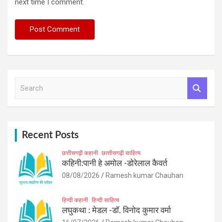
next time I comment.
S
e
a
r
c
h
Recent Posts
छत्तीसगढ़ी कहानी
छत्‍तीसगढ़ी साहित्‍य
कहिनी:पानी हे अमोल -डोरेलाल कैवर्त
08/08/2026
Ramesh kumar Chauhan
हिन्दी कहानी
हिन्दी साहित्य
लघुकथा : मेडल -डॉ. विनोद कुमार वर्मा