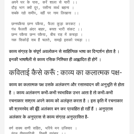
 अपने घर के पास, करें शाला से यारी ।।

 दौड़ भाग क्यों दूर, पसीना व्यर्थ बहाना ।

 सबके रहो समीप, वहीं पर नाम लिखाना ।।

 छन्नपकैया छन्न पकैया, फैला कूड़ा करकट ।

 गंध फैलती अंदर बाहर, बनता भारी संकट ।।

 छन्न पकैया छन्न पकैया, बीच राह में कचड़ा ।

 नक सिकोड़ें सब हैं चलते, समझे इसको पचड़ा ।।
काव्य संग्रह के संपूर्ण अवलोकन से साहित्यिक भाषा का दिग्दर्शन होता है ।
इनकी भाषाषैली से काव्य रसिक निश्चित ही आह्लादित ही होगें ।
कविताई कैसे करूँ : काव्य का कलात्मक पक्ष-
काव्य का कलात्मक पक्ष उसके अलंकरण और रसास्वादन की अनुभूति से होता
है । काव्य अलंकरण कभी-कभी स्वभाविक उभर आता है तो कभी-कभी
रचनाकार सश्रम अपने काव्य को अलंकृत करता है । इस कृति में रचनाकार
की श्रमस्वेद की बूँदें अलंकार बन कर प्रवाहित हो रहीं हैं । अनुप्रास
अलंकार के अनुप्रास से काव्य संग्रह अनुप्रासित है-
वर्ण वाक्य वाणी सहित, भरिये मन उजियार ।

 वंदन वीणावादिनी, विनती वारंबार ।।
