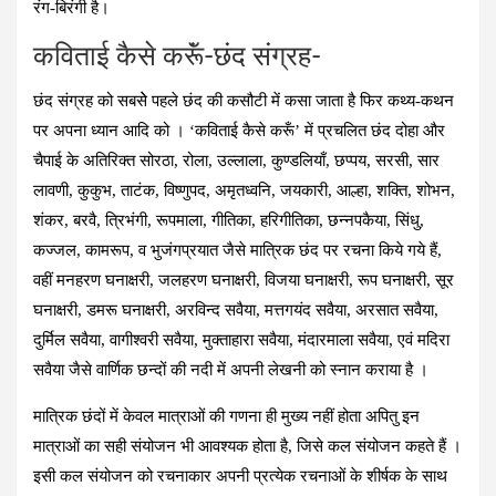
रंग-बिरंगी है।
कविताई कैसे करूॅं-छंद संग्रह-
छंद संग्रह को सबसेे पहले छंद की कसौटी में कसा जाता है फिर कथ्य-कथन
पर अपना ध्यान आदि को । ‘कविताई कैसे करूँ’ में प्रचलित छंद दोहा और
चैपाई के अतिरिक्त सोरठा, रोला, उल्लाला, कुण्डलियाँ, छप्पय, सरसी, सार
लावणी, कुकुभ, ताटंक, विष्णुपद, अमृतध्वनि, जयकारी, आल्हा, शक्ति, शोभन,
शंकर, बरवै, त्रिभंगी, रूपमाला, गीतिका, हरिगीतिका, छन्नपकैया, सिंधु,
कज्जल, कामरूप, व भुजंगप्रयात जैसे मात्रिक छंद पर रचना किये गये हैं,
वहीं मनहरण घनाक्षरी, जलहरण घनाक्षरी, विजया घनाक्षरी, रूप घनाक्षरी, सूर
घनाक्षरी, डमरू घनाक्षरी, अरविन्द सवैया, मत्तगयंद सवैया, अरसात सवैया,
दुर्मिल सवैया, वागीश्वरी सवैया, मुक्ताहारा सवैया, मंदारमाला सवैया, एवं मदिरा
सवैया जैसे वार्णिक छन्दों की नदी में अपनी लेखनी को स्नान कराया है ।
मात्रिक छंदों में केवल मात्राओं की गणना ही मुख्य नहीं होता अपितु इन
मात्राओं का सही संयोजन भी आवश्यक होता है, जिसे कल संयोजन कहते हैं ।
इसी कल संयोजन को रचनाकार अपनी प्रत्येक रचनाओं के शीर्षक के साथ