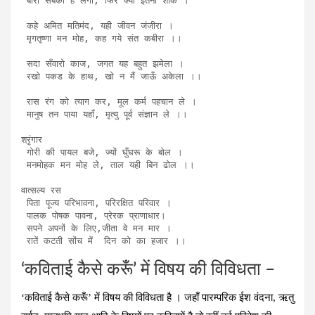
 बारी सबकी है लगी, फिर क्यो इतना शोक ।

 कहे अमित मतिमंद, यही जीवन जंजीरा ।

 मृगतृष्णा मन मोह, कह गये संत कबीरा ।।

 सदा सँवारो काज, जगत यह बहुत झमेला ।

 रखो पकड के हाथ, खो न मैं जाऊँ अकेला ।।

 रास रंग को त्याग कर, मूल कर्म पहचान ले ।

 मानुष तन पाया यहाँ, मृत्यु पूर्व संज्ञान ले ।।

श्रृंगार

 गोरी की पायल बजे, ज्यों घुँघरू के बोल ।

 मनमोहक मन मोह ले, ताल यही बिन ढोल ।।

वात्सल्य रस

 पिता पूज्य परिभावना, परिरक्षित परिवार ।

 पालक पोषक पावना, प्रेरक प्राणाधार। 

 सपने अपनों के लिए,जीता वे मन मार ।

 रातें कटती सोंच में  दिन को का हजार ।।
‘कविताई कैसे करूँ’ में विषय की विविधता –
‘कविताई कैसे करूँ’ में विषय की विविधता है । जहाँ पारम्परिक ईश वंदना, ऋतु