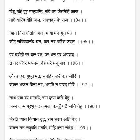
बिधु महि पूर मयूखन्हि, रबि तप जेतनेहि काज ।
मागे बारिद देहि जल, रामचंद्र के राज ।।94।।
ग्‍यान गिरा गोतीत अज, माया मन गुन पार ।
सोइ सच्चिदानंद घन, कर नर चरित उदार ।।95।।
पर द्रोही पर दार रत, पर धन पर अपबाद ।
ते नर पॉंवर पापमय, देह धरें मनुजाद ।।96।।
औरउ एक गुपुत मत, सबहि कहउँ कर जोरि ।
संकर भजन बिना नर, भगति न पावइ मोरि ।।97।।
नाथ एक बर मागऊँ, राम कृपा करि देहु ।
जन्‍म जन्‍म प्रभु पद कमल, कबहुँ घटै जनि नेहु ।।98।।
बिरति ग्‍यान बिग्‍यान दृढ़, राम चरन अति नेह ।
बायस तन रघुपति भगति, मोहि परम संदेह ।।99।।