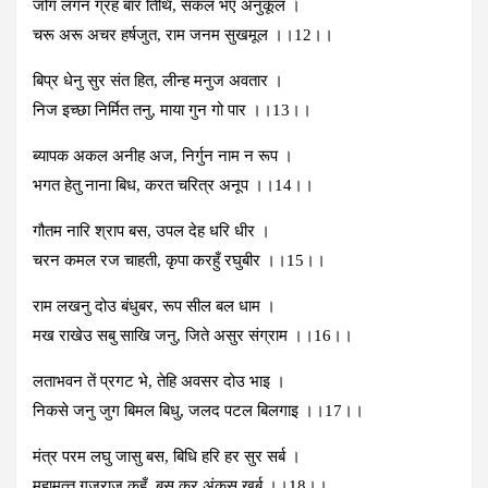
जोग लगन ग्रह बार तिथि, सकल भए अनुकूल ।
चरू अरू अचर हर्षजुत, राम जनम सुखमूल ।।12।।
बिप्र धेनु सुर संत हित, लीन्‍ह मनुज अवतार ।
निज इच्‍छा निर्मित तनु, माया गुन गो पार ।।13।।
ब्‍यापक अकल अनीह अज, निर्गुन नाम न रूप ।
भगत हेतु नाना बिध, करत चरित्र अनूप ।।14।।
गौतम नारि श्राप बस, उपल देह धरि धीर ।
चरन कमल रज चाहती, कृपा करहुँ रघुबीर ।।15।।
राम लखनु दोउ बंधुबर, रूप सील बल धाम ।
मख राखेउ सबु साखि जनु, जिते असुर संग्राम ।।16।।
लताभवन तें प्रगट भे, तेहि अवसर दोउ भाइ ।
निकसे जनु जुग बिमल बिधु, जलद पटल बिलगाइ ।।17।।
मंत्र परम लघु जासु बस, बिधि हरि हर सुर सर्ब ।
महामत्‍त गजराज कहुँ, बस कर अंकुस खर्ब ।।18।।