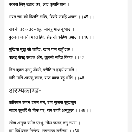
बरबस लिए उठाद उर, लाए कृपानिधान ।
भरत राम की मिलनि लखि, बिसरे सबहि अपान ।।45।।
सब के उर अंतर बसहु, जानहु भाउ कुभाउ ।
पुरजन जननी भरत हित, होइ सो कहिअ उपाउ ।।46।।
मुखिया मुखु सो चाहिए, खान पान कहुँ एक ।
पालइ पोषइ सकल अँग, तुलसी सहित बिबेक ।।47।।
नित पूजत प्रभु पॉंवरी, प्रीति न हृदयँ समाति ।
मागि मागि आयसु करत, राज काज बहु भॉंति ।।48।।
अरण्‍यकाण्‍ड-
कलिमल समन दमन मन, राम सुजस सुखमूल ।
सादर सुनहिं जे तिन्‍ह पर, राम रहहिं अनुकूल ।।49।।
सीता अनुज समेत प्रभु, नील जलद तनु स्‍याम ।
मम हियँ बसहु निरंतर, सगुनरूप श्रीराम ।।50।।