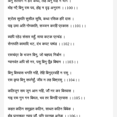
बिनु सतसंग न हरि कथा, तेहि बिनु मोह न भाग ।
मोह गऍं बिनु राम पद, होइ न दृढ़ अनुराग ।।100।।
श्रोता सुमति सुसील सुचि, कथा रसिक हरि दास ।
पाइ उमा अति गोप्‍यमति, सज्‍जन करहिं प्रकास ।।101।।
ब्‍यापि रहेउ संसार महुँ, माया कटक प्रचंड ।
सेनापति कामादि भट, दंभ कपट पाषंड ।।102।।
रामचंद्र के भजन बिनु, जो चहपद निर्बान ।
ग्‍यानवंत अपि सो नर, पसु बिनु पूँछ बिषान ।।103।।
बिनु बिस्‍वास भगति नहिं, तेहि बिनुद्रवहिं न रामु ।
राम कृपा बिनु सपनेहुँ, जीव न लह बिश्रामु ।।104।।
कलिजुग सम जुग आन नहिं, जौं नर कर बिस्‍वास ।
गाइ राम गुन गन बिमल, भव तर बिनहिं प्रयास ।।105।।
कहत कठिन समुझत कठिन, साधत कठिन बिबेक ।
होइ घुनाच्‍छर न्‍याय जौं, पुनि प्रत्‍यूह अनेक ।।106।।