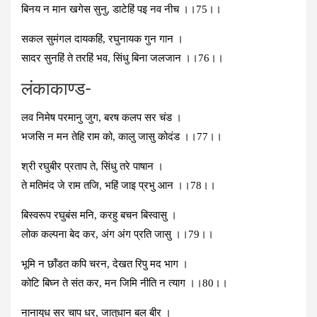
बिनय न मान खगेस सुनु, डाटेहिं पइ नव नीच ।।75।।
सकल सुमंगल दायकहिं, रघुनायक गुन गान ।
सादर सुनहिं ते तरहिं भव, सिंधु बिना जलजान ।।76।।
लंकाकाण्‍ड-
लव निमेष परमानु जुग, बरष कलप सर चंड ।
भजसि न मन तेहि राम को, कालु जासु कोदंड ।।77।।
श्री रघुबीर प्रताप ते, सिंधु तरे पाषान ।
ते मतिमंद जे राम तजि, भहिं जाइ प्रभु आन ।।78।।
बिस्‍वरूप रघुबंस मनि, करहु बचन बिस्‍वासु ।
लोक कल्‍पना बेद कर, अंग अंग प्रति जासु ।।79।।
भूमि न छॉंडत कपि चरन, देखत रिपु मद भाग ।
कोटि बिघ्‍न ते संत कर, मन जिमि नीति न त्‍याग ।।80।।
नानायुध सर चाप धर, जातुधान बल बीर ।