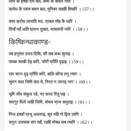
लोभ के इच्‍छा दंभ बल, काम कें केवल नारि ।
क्रोध कें परूष बचन बल, मुनिबर कहहिं बिचारि ।।57।।
काम क्रोध लाभादि मद, प्रबल मोह कै धारि ।
तिन्‍हँ महँ अति दारून दुखद, मायारूपी नारि ।।58।।
किष्किन्‍धाकाण्‍ड-
तब हनुमंत उभय दिसि, की सब कथ सुनाइ ।
पावक साखी देइ करि, जोरी प्रीति दृढ़ाइ ।।59।।
राम चरन दृढ़ प्रीति करि, बालि कीन्‍ह तनु त्‍याग ।
सुमन माल जिमि कंठ ते, गिरत न जानइ नाग ।।60।।
भूमि जीव संकुल रहे, गए सरद रितु पाइ ।
सदगुर मिलें जाहिं जिमि, संसय भ्रम समुदाइ ।।61।।
निज इच्‍छॉं प्रभु अवतरइ, सुर महि गो द्विज लागि ।
सगुन उपासक संग तहँ, रहहिं मोच्‍छ सब त्‍यागि ।।62।।