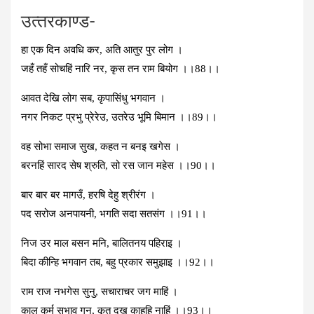
उत्‍तरकाण्‍ड-
हा एक दिन अवधि कर, अति आतुर पुर लोग ।
जहँ तहँ सोचहिं नारि नर, कृस तन राम बियोग ।।88।।
आवत देखि लोग सब, कृपासिंधु भगवान ।
नगर निकट प्रभु प्रेरेउ, उतरेउ भूमि बिमान ।।89।।
वह सोभा समाज सुख, कहत न बनइ खगेस ।
बरनहिं सारद सेष श्रुति, सो रस जान महेस ।।90।।
बार बार बर मागउँ, हरषि देहु श्रीरंग ।
पद सरोज अनपायनी, भगति सदा सतसंग ।।91।।
निज उर माल बसन मनि, बालितनय पहिराइ ।
बिदा कीन्हि भगवान तब, बहु प्रकार समुझाइ ।।92।।
राम राज नभगेस सुनु, सचाराचर जग माहिं ।
काल कर्म सुभाव गुन, कृत दुख काहुहि नाहिं ।।93।।