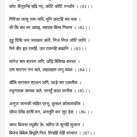
को‍ट कँगूरन्हि चढि़ गए, कोटि कोटि रनधीर ।।81।।
गिरिजा जासु नाम जपि, मुनि काटहिं भव पास ।
सो कि बंध तर आवइ, ब्‍यापक बिस्‍व निवास ।।82।।
दुहु दिसि जय जयकार करि, निज निज जोरि जानि ।
भिरे बीर इत रामहिं, उत रावनहि बखानि ।।83।।
तानेउ चाप श्रवन लगि, छॉंड़े बिसिख कराल ।
राम मारगन गन चले, लहलहात जनु ब्‍याल ।।84।।
खैंचि सरासन श्रवन लगि, छाड़े सर एकतीस ।
रघुनायक सायक चले, मानहुँ काल फनीस ।।85।।
अनुज जानकी सहित प्रभु, कुसल कोसलाधीस ।
सोभा देखि हरषि मन, अस्‍तुति कर सुर ईस ।।86 ।।
समर बिजस रघुबीर के, चरित जे सुनहिं सुजान ।
बिजय बिबेक बिभूति नित, तिन्‍हहि देहिं भगवान ।।87।।