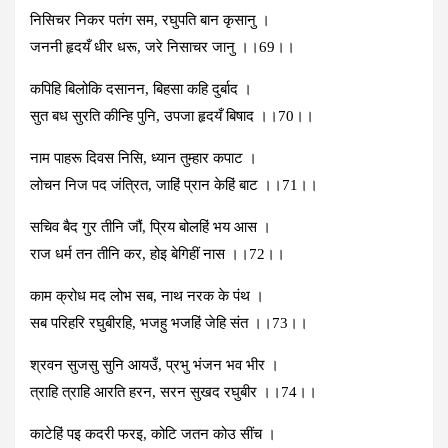
निसिचर निकर पतंग सम, रघुपति बान कृसानु ।
जननी हृदयँ धीर धरू, जरे निसाचर जानु ।।69।।
कपिहि बिलोकि दसानन, बिहसा कहि दुर्बाद ।
सुत बध सुरति कीन्हि पुनि, उपजा हृदयँ बिषाद ।।70।।
नाम पाहरू दिवस निसि, ध्‍यान तुम्‍हार कपाट ।
लोचन निज पद जंत्रित, जाहिं प्रान केहिं बाट ।।71।।
सचिव बैद गुर तीनि जौं, प्रिय बोलहिं भय आस ।
राज धर्म तन तीनि कर, होइ बेगिहीं नास ।।72।।
काम क्रोध मद लोभ सब, नाथ नरक के पंथ ।
सब परिहरि रघुबीरहि, भजहु भजहिं जेहि संत ।।73।।
श्रवन सुजसु सुनि आयउँ, प्रभु भंजन भव भीर ।
त्राहि त्राहि आरति हरन, सरन सुखद रघुबीर ।।74।।
काटेहिं पइ कदरी फरइ, कोटि जतन कोउ सींच ।