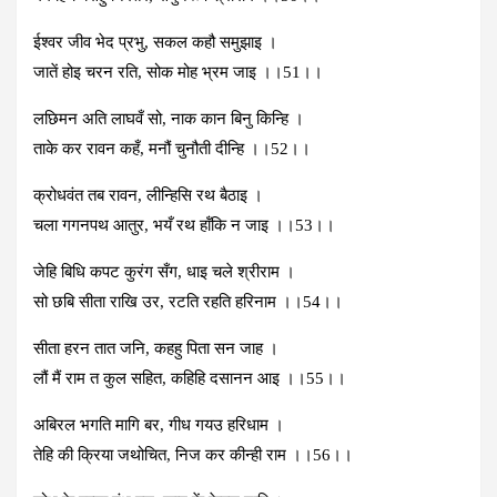
ईश्‍वर जीव भेद प्रभु, सकल कहौ समुझाइ ।
जातें होइ चरन रति, सोक मोह भ्रम जाइ ।।51।।
लछिमन अति लाघवँ सो, नाक कान बिनु किन्हि ।
ताके कर रावन कहँ, मनौं चुनौती दीन्हि ।।52।।
क्रोधवंत तब रावन, लीन्हिसि रथ बैठाइ ।
चला गगनपथ आतुर, भयँ रथ हॉंकि न जाइ ।।53।।
जेहि बिधि कपट कुरंग सँग, धाइ चले श्रीराम ।
सो छबि सीता राखि उर, रटति रहति हरिनाम ।।54।।
सीता हरन तात जनि, कहहु पिता सन जाह ।
लौं मैं राम त कुल सहित, कहिहि दसानन आइ ।।55।।
अबिरल भगति मागि बर, गीध गयउ हरिधाम ।
तेहि की क्रिया जथोचित, निज कर कीन्‍ही राम ।।56।।