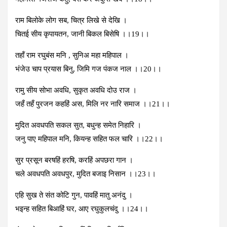
राम बिलोके लोग सब, चित्र लिखे से देखि ।
चितई सीय कृपायतन, जानी बिकल बिसेषि ।।19।।
तहॉं राम रघुबंस मनि , सुनिअ महा महिपाल ।
भंजेउ चाप प्रयास बिनु, जिमि गज पंकज नाल ।।20।।
रामु सीय सोभा अवधि, सुकृत अवधि दोउ राज ।
जहँ तहँ पुरजन कहहिं अस, मिलि नर नारि समाज ।।21।।
मुदित अवधपति सकल सुत, बधुन्‍ह समेत निहारि ।
जनु पाए महिपाल मनि, कियन्‍ह सहित फल चारि ।।22।।
सुर प्रसून बरषहिं हरषि, करहिं अपछरा गान ।
चले अवधपति अवधपुर, मुदित बजाइ निसान ।।23।।
एहि सुख ते संत कोटि गुन, पावहिं मातु अनंदु ।
भइन्‍ह सहित बिआहिं घर, आए रघुकुलचंदु ।।24।।