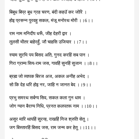
बिबुध बिप्र बुध ग्रह चरण, बंदी कहउॅ कर जोरि ।
होइ प्रसन्न पुरवहु सकल, मंजू मनोरथ मोरी ।।6।।
राम नाम मनिदीप धरूँ, जीह देहरी द्वार ।
तुलसी भीतर बाहेरहुँ, जौ चाहसि उजियार ।।7।।
स्‍याम सुरभि पय बिसद अति, गुनद करहिं सब पान ।
गिरा ग्राम्‍य सिय-राम जस, गावहिं सुनहिं सुजान ।।8।।
ब्रह्म जो व्‍यापक बिरज अज, अकल अनीह अभेद ।
सो कि देह धरि होइ नर, जाहि न जानत बेद ।।9।।
प्रभु समरथ सर्बग्‍य सिव, सकल कला गुन धाम ।
जोग ग्‍यान बैराग्‍य निधि, प्रनत कलपतरू नाम ।।10।।
असुर मारि थापहिं सुरन्‍ह, राखहिं निज श्रुति सेतु ।
जग बिस्‍तारहिं बिसद जस, राम जन्‍म कर हेतु ।।11।।