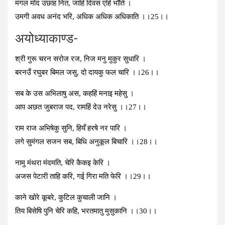
मंगल मोद उछाह नित, जाहिं दिवस एहि भॉंति ।
उमगी अवध अनंद भरि, अधिक अधिक अधिकाति ।।25।।
अयोध्‍याकाण्‍ड-
श्री गुरू चरन सरोज रज, निज मनु मुकुर सुधारि ।
बरनउँ रघुबर बिमल जसु, दो दायकु फल चारि ।।26।।
सब के उस अभिलाषु अस, कहहिं मनाइ महेसु ।
आप अछत जुबराज पद, रामहिं देउ नरेसु ।।27।।
राम राज अभिषेकु सुनि, हियँ हरषे नर पारि ।
लगे सुमंगल सजन सब, बिधि अनुकूल बिचारि ।।28।।
नामु मंथरा मंदमति, चेरि कैकइ केरि ।
अजस पेटारी ताहि करि, गई गिरा मति फेरि ।।29।।
काने खोरे कूबरे, कुटिल कुचाली जानि ।
तिय बिसेषि पुनि चेरि कहि, भरतमातु मुसुकानि ।।30।।