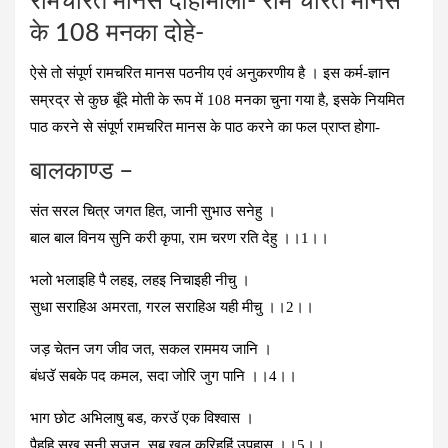
रामचरित मानस दोहामाला- राम चरित मानस
के 108 मनका दोहे-
ऐसे तो संपूर्ण रामचरित मानस पठनीय एवं अनुकरणीय है । इस कर्म-ज्ञान
सम्रद्र से कुछ बूँदे मोती के रूप में 108 मनका चुना गया है, इसके नियमित
पाठ करने से संपूर्ण रामचरित मानस के पाठ करने का फल प्राप्‍त होगा-
बालकाण्‍ड –
संत सरल चित्र जगत हित, जानी सुभाउ सनेहु ।
बाल बाल विनय सुनि करी कृपा, राम चरण रति देहु ।।1।।
भलो भलाइहि पै लहइ, लहइ निचाइही नीचु ।
सुधा सराहिअ अमरता, गरल सराहिअ यही मीचु ।।2।।
जड़ चेतन जग जीव जत, सकल राममय जानि ।
बंधउॅ सबके पद कमल, सदा जोरि जुग पानि ।।4।।
भाग छोट अभिलाषु बड, करउॅ एक विश्वास ।
पैहहि सुख सुनी सुजन, सब खल करिहहिं उपहास ।।5।।