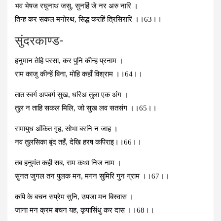
भव भेषज रघुनाथ जसु, सुनहिं जे नर अरु नारि ।
तिन्‍ह कर सकल मनोरथ, सिद्ध करहिं त्रिसिरारि ।।63।।
सुंदरकाण्‍ड-
हनुमान तेहि परसा, कर पुनि कीन्‍ह प्रनाम ।
राम काजु कीन्‍हें बिना, मोहि कहॉं विश्राम ।।64।।
तात स्‍वर्ग अपबर्ग सुख, धरिअ तुला एक अंग ।
तुल न ताहि सकल मिलि, जो सुख लव सतसंग ।।65।।
रामायुध अंकित गृह, सोभा बरनि न जाह ।
नव तुलसिका बृंद तहँ, देखि हरष कपिराइ।।66।।
तब हनुमंत कही सब, राम कथा निज नाम ।
सुनत जुगल तन पुलक मन, मगन सुमिरि गुन ग्राम ।।67।।
कपि के बचन सप्रेम सुनि, उपजा मन बिस्‍वास ।
जाना मन क्रम बचन यह, कृपासिंधु कर दास ।।68।।