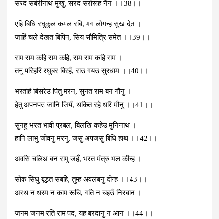
सरद सर्बरीनाथ मुखु, सरद सरोरूह नैन ।।38।।
एहि बिधि रघुकुल कमल रबि, मग लोगन्‍ह सुख देत ।
जाहिं चले देखत बिपिन, सिय सौमित्रि समेत ।।39।।
राम राम कहि राम कहि, राम राम कहि राम ।
तनु परिहरि रघुबर बिरहँ, राउ गयउ सुरधाम ।।40।।
भरतहि बिसरेउ पितु मरन, सुनत राम बन गौनु ।
हेतु अपनपउ जानि जियँ, थकित रहे धरि मौनु ।।41।।
सुनहु भरत भावी प्रबल, बिलखि कहेउ मुनिनाथ ।
हानि लाभु जीवनु मरनु, जसु अपजसु बिधि हाथ ।।42।।
अवसि चलिअ बन रामु जहँ, भरत मंत्रु भल कीन्‍ह ।
सोक सिंधु बूड़त सबहिं, तुम्‍ह अवलंबनु दीन्‍ह ।।43।।
अरथ न धरम न काम रूचि, गति न चहउँ निरबान ।
जनम जनम रति राम पद, यह बरदानु न आन ।।44।।