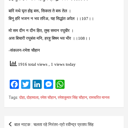
बारि मथे घृत होइ बरू, सिकता ते बरू तेल ।
बिनु हरि भजन न भव तरिअ, यह सिद्धांत अपेल ।।107।।
मो सम दीन न दीन हित, तुम्‍ह समान रघुबीर ।
अस बिचारी रघुबंस मनि, हरहु बिषम भव भीर ।।108।।
-संकलन-रमेश चौहान
1916 total views
, 1 views today
F
T
Li
M
W
a
wi
n
es
h
Tags:
दोहा
,
दोहामाला
,
रमेश चौहान
,
रमेशकुमार सिंह चौहान
,
रामचरित मानस
ce
tt
ke
se
at
b
er
dI
n
s
o
n
g
A
Post
बाल नाटक : चलता रहे निरंतर-प्रो रवीन्द्र प्रताप सिंह