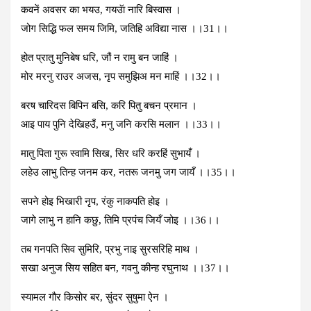
कवनें अवसर का भयउ, गयउॅा नारि बिस्‍वास ।
जोग सिद्धि फल समय जिमि, जतिहि अविद्या नास ।।31।।
होत प्रातु मुनिबेष धरि, जौं न रामु बन जाहिं ।
मोर मरनु राउर अजस, नृप समुझिअ मन माहिं ।।32।।
बरष चारिदस बिपिन बसि, करि पितु बचन प्रमान ।
आइ पाय पुनि देखिहउँ, मनु जनि करसि मलान ।।33।।
मातु पिता गुरू स्‍वामि सिख, सिर धरि करहिं सुभायँ ।
लहेउ लाभु तिन्‍ह जनम कर, नतरू जनमु जग जायँ ।।35।।
सपने होइ भिखारी नृप, रंकु नाकपति होइ ।
जागे लाभु न हानि कछु, तिमि प्रपंच जियँ जोइ ।।36।।
तब गनपति सिव सुमिरि, प्रभु नाइ सुरसरिहि माथ ।
सखा अनुज सिय सहित बन, गवनु कीन्‍ह रघुनाथ ।।37।।
स्‍यामल गौर किसोर बर, सुंदर सुषुमा ऐन ।