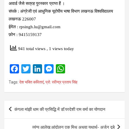
अवार्ड जैसे सत्रह पुरस्कार प्राप्त हैं ।
संपर्क : अंग्रेजी एवं आधुनिक यूरोपीय भाषा विभाग लखनऊ विश्वविद्यालय
लखनऊ 226007
ईमेल : rpsingh.lu@gmail.com
फ़ोन : 9415159137
941 total views
, 1 views today
F
T
Li
M
W
a
wi
n
es
h
Tags:
देश भक्ति कविताएं
,
प्रो. रवीन्‍द्र प्रताप सिंह
ce
tt
ke
se
at
b
er
dI
n
s
o
n
g
A
Post
कंगला मांझी धाम की प्रसिद्धि में डॉ.परदेशी राम वर्मा का योगदान
o
er
p
navigation
k
p
व्‍यंग्‍य आलेख:आंदोलन एक मिथ अथवा यथार्थ- अर्जुन दूबे