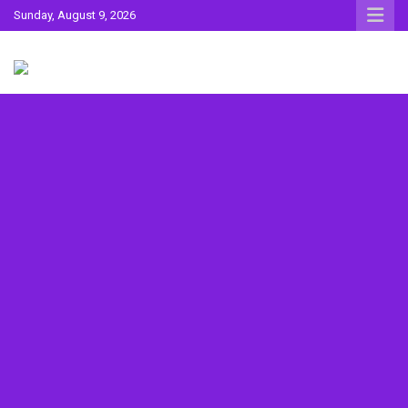
Skip
Sunday, August 9, 2026
to
content
Sahitya ki Dharohar
Surta