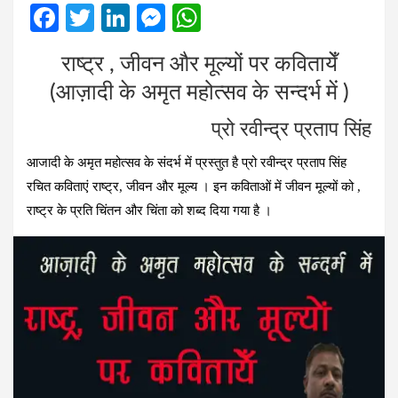
F
T
Li
M
W
a
wi
n
es
h
राष्ट्र , जीवन और मूल्यों पर कवितायेँ
ce
tt
ke
se
at
(आज़ादी के अमृत महोत्सव के सन्दर्भ में )
b
er
dI
n
s
o
n
g
A
प्रो रवीन्द्र प्रताप सिंह
o
er
p
आजादी के अमृत महोत्‍सव के संदर्भ में प्रस्‍तुत है प्रो रवीन्‍द्र प्रताप सिंह
k
p
रचित कविताएं राष्‍ट्र, जीवन और मूल्‍य । इन कविताओं में जीवन मूल्‍यों को ,
राष्‍ट्र के प्रति चिंतन और चिंता को शब्‍द दिया गया है ।