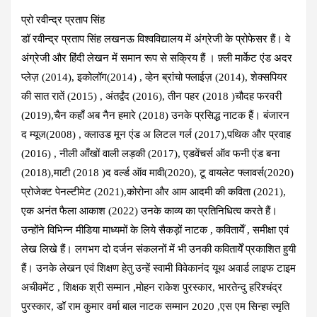
प्रो रवीन्द्र प्रताप सिंह
डॉ रवीन्द्र प्रताप सिंह लखनऊ विश्वविद्यालय में अंग्रेजी के प्रोफेसर हैं। वे
अंग्रेजी और हिंदी लेखन में समान रूप से सक्रिय हैं । फ़्ली मार्केट एंड अदर
प्लेज़ (2014), इकोलॉग(2014) , व्हेन ब्रांचो फ्लाईज़ (2014), शेक्सपियर
की सात रातें (2015) , अंतर्द्वंद (2016), तीन पहर (2018 )चौदह फरवरी
(2019),चैन कहाँ अब नैन हमारे (2018) उनके प्रसिद्ध नाटक हैं। बंजारन
द म्यूज(2008) , क्लाउड मून एंड अ लिटल गर्ल (2017),पथिक और प्रवाह
(2016) , नीली आँखों वाली लड़की (2017), एडवेंचर्स ऑव फनी एंड बना
(2018),माटी (2018 )द वर्ल्ड ऑव मावी(2020), टू वायलेट फ्लावर्स(2020)
प्रोजेक्ट पेनल्टीमेट (2021),कोरोना और आम आदमी की कविता (2021),
एक अनंत फैला आकाश (2022) उनके काव्य का प्रतिनिधित्व करते हैं।
उन्होंने विभिन्न मीडिया माध्यमों के लिये सैकड़ों नाटक , कवितायेँ , समीक्षा एवं
लेख लिखे हैं। लगभग दो दर्जन संकलनों में भी उनकी कवितायेँ प्रकाशित हुयी
हैं। उनके लेखन एवं शिक्षण हेतु उन्हें स्वामी विवेकानंद यूथ अवार्ड लाइफ टाइम
अचीवमेंट , शिक्षक श्री सम्मान ,मोहन राकेश पुरस्कार, भारतेन्दु हरिश्चंद्र
पुरस्कार, डॉ राम कुमार वर्मा बाल नाटक सम्मान 2020 ,एस एम सिन्हा स्मृति