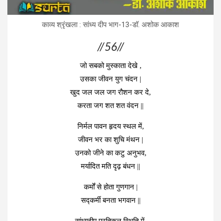
काव्‍य श्रृंखला : सांध्‍य दीप भाग-13-डॉ. अशोक आकाश
//56//
जो सबको मुस्काता देखे ,
उसका जीवन युग चंदन |
खुद जल जल जग रौशन कर दे,
करता जग शत शत वंदन ||
निर्मल पावन हृदय स्थल में,
जीवन भर का शुचि मंथन |
उनको जीने का कटु अनुभव,
मर्यादित मति दृढ़ बंधन ||
कर्मों से होता गुणगान |
सद्कर्मी बनता भगवान ||
सांध्यदीप प्रतिकूल स्थिति में,