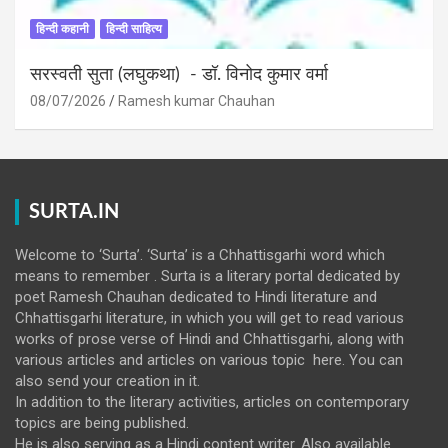
हिन्दी कहानी
हिन्दी साहित्य
सरस्वती सुता (लघुकथा) ​- डॉ. विनोद कुमार वर्मा
08/07/2026
Ramesh kumar Chauhan
SURTA.IN
Welcome to ‘Surta’. ‘Surta’ is a Chhattisgarhi word which
means to remember . Surta is a literary portal dedicated by
poet Ramesh Chauhan dedicated to Hindi literature and
Chhattisgarhi literature, in which you will get to read various
works of prose verse of Hindi and Chhattisgarhi, along with
various articles and articles on various topic here. You can
also send your creation in it.
In addition to the literary activities, articles on contemporary
topics are being published.
He is also serving as a Hindi content writer. Also available