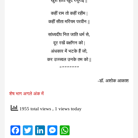
खुश होता खुद रघुराई ||
कहीं राम तो कहीं रहीम |
कहीं सीता मरियम परवीन ||
सांध्यदीप नित जाति धर्म से,
दूर रखें वक्षॉगन को |
अंधकार में भटके हैं जो,
कर उज्ज्वल उनके तम को ||
“”””””””
-डॉ. अशोक आकाश
शेष भाग अगले अंक में
1955 total views
, 1 views today
F
T
Li
M
W