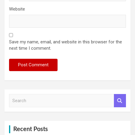
Website
Save my name, email, and website in this browser for the
next time I comment.
S
e
a
r
c
h
Recent Posts