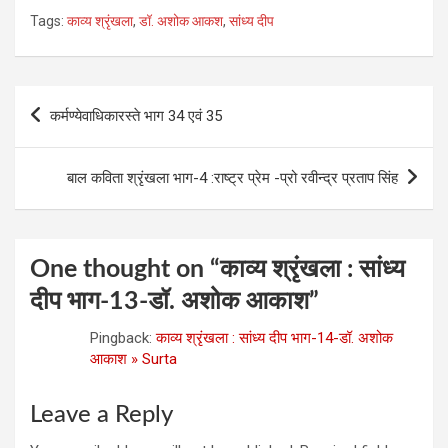
a
wi
n
es
h
Tags:
काव्‍य श्रृंखला
,
डॉ. अशोक आकश
,
सांध्‍य दीप
ce
tt
ke
se
at
b
er
dI
n
s
o
n
g
A
Post
कर्मण्‍येवाधिकारस्‍ते भाग 34 एवं 35
o
er
p
navigation
k
p
बाल कविता श्रृंखला भाग-4 :राष्ट्र प्रेम -प्रो रवीन्द्र प्रताप सिंह
One thought on “
काव्‍य श्रृंखला : सांध्‍य
दीप भाग-13-डॉ. अशोक आकाश
”
Pingback:
काव्‍य श्रृंखला : सांध्‍य दीप भाग-14-डॉ. अशोक
आकाश » Surta
Leave a Reply