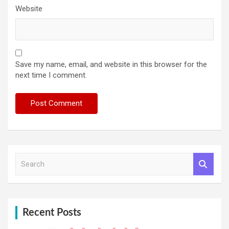
Website
Save my name, email, and website in this browser for the
next time I comment.
S
e
a
r
c
h
Recent Posts