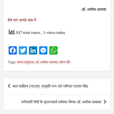
-डॉ. अशोक आकाश
शेष भाग अगले अंक में
927 total views
, 1 views today
F
T
Li
M
W
a
wi
n
es
h
Tags:
काव्य श्रृंखला
,
डॉ; अशोक आकाश
,
सांध्य दीप
ce
tt
ke
se
at
b
er
dI
n
s
o
n
g
A
Post
बाल साहित्य (नाटक): प्रकृति राग-प्रो रवीन्द्र प्रताप सिंह
o
er
p
navigation
k
p
मर्मस्पर्शी गीतों के सृजनकर्ता रामेश्वर वैष्णव-डॉ. अशोक आकाश