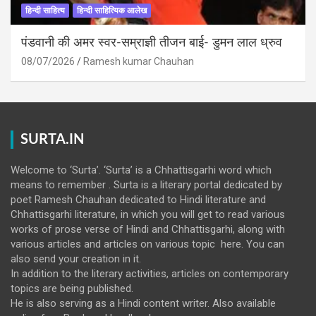
हिन्दी साहित्य
हिन्दी साहित्यिक आलेख
पंडवानी की अमर स्वर-सम्राज्ञी तीजन बाई- डुमन लाल ध्रुव
08/07/2026
Ramesh kumar Chauhan
SURTA.IN
Welcome to ‘Surta’. ‘Surta’ is a Chhattisgarhi word which
means to remember . Surta is a literary portal dedicated by
poet Ramesh Chauhan dedicated to Hindi literature and
Chhattisgarhi literature, in which you will get to read various
works of prose verse of Hindi and Chhattisgarhi, along with
various articles and articles on various topic here. You can
also send your creation in it.
In addition to the literary activities, articles on contemporary
topics are being published.
He is also serving as a Hindi content writer. Also available