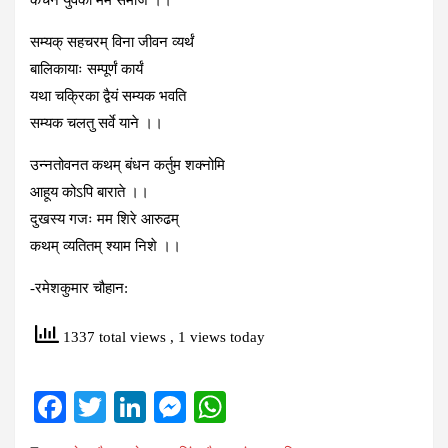
सम्यक् सहचरम् विना जीवन व्यर्थं
बालिकायाः सम्पूर्णं कार्यं
यथा चक्रिका द्वैयं सम्यक भवति
सम्यक चलतु सर्वे याने ।।
उन्नतोवनत कथम् बंधन कर्तुम शक्‍नोमि
आहूय कोऽपि बाराते ।।
दुखस्य गजः मम शिरे आरुढम्
कथम् व्यतितम् श्याम निशे ।।
-रमेशकुमार चौहान:
1337 total views
, 1 views today
F
T
Li
M
W
a
wi
n
es
h