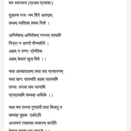
मम स्वरचना (प्रथम प्रयास:)
दुखस्य गजः मम शिरे आरुढम्
कथम् व्यतितम् श्याम निशे ।
अनिमेशम्-अनिमेशम् गगनम् पश्यामि
निद्रा न आगते शैय्याशेते ।
अहम् न रुग्णः प्रेमीश्च
अहम् केवलं सुता पिते ।।
यथा आच्छादकम् तथा पाद प्रसारणम्
यथा खग: पालयति अहम् पालयामि
तनयः तनया सम जानामि
प्रपाठयामि सम्यक् अधिके ।।
यथा मम तनया गुणवती तथा मिलतु न
सम्यक् युवकः एकोऽपि
अध्ययनं त्यकत्वा व्यसनम् करोति
केचन युवका मम समाजे ।।