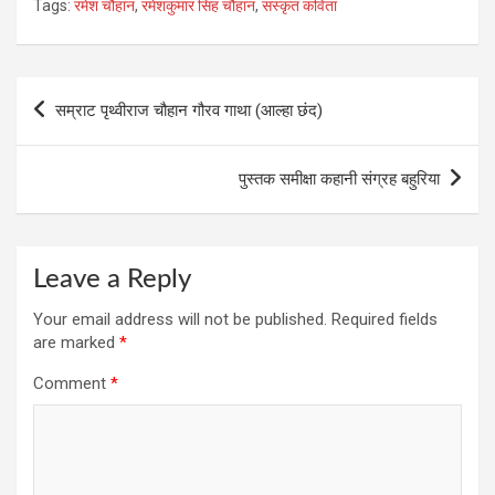
Tags:
रमेश चौहान
,
रमेशकुमार सिंह चौहान
,
संस्‍कृत कविता
ce
tt
ke
se
at
b
er
dI
n
s
o
n
g
A
Post
सम्राट पृथ्‍वीराज चौहान गौरव गाथा (आल्‍हा छंद)
o
er
p
navigation
k
p
पुस्‍तक समीक्षा कहानी संग्रह बहुरिया
Leave a Reply
Your email address will not be published.
Required fields
are marked
*
Comment
*