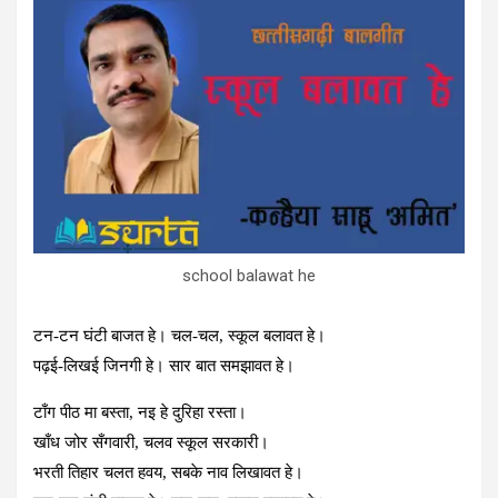
b
er
dI
n
s
o
n
g
A
o
er
p
k
p
school balawat he
टन-टन घंटी बाजत हे। चल-चल, स्कूल बलावत हे।
पढ़ई-लिखई जिनगी हे। सार बात समझावत हे।
टाँग पीठ मा बस्ता, नइ हे दुरिहा रस्ता।
खाँध जोर सँगवारी, चलव स्कूल सरकारी।
भरती तिहार चलत हवय, सबके नाव लिखावत हे।