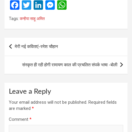
F
T
Li
M
W
a
wi
n
es
h
Tags:
कन्‍हैया साहू अमित
ce
tt
ke
se
at
b
er
dI
n
s
o
n
g
A
Post
मेरी नई कविताएं-रमेश चौहान
o
er
p
navigation
k
p
संस्कृत ही रही होगी रामायण काल की प्रचलित संपर्क भाषा -बोली
Leave a Reply
Your email address will not be published.
Required fields
are marked
*
Comment
*