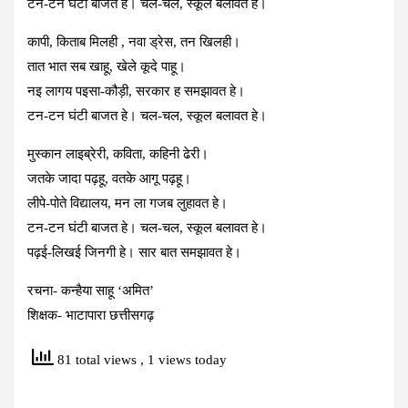
टन-टन घंटी बाजत हे। चल-चल, स्कूल बलावत हे।
कापी, किताब मिलही , नवा ड्रेस, तन खिलही।
तात भात सब खाहू, खेले कूदे पाहू।
नइ लागय पइसा-कौड़ी, सरकार ह समझावत हे।
टन-टन घंटी बाजत हे। चल-चल, स्कूल बलावत हे।
मुस्कान लाइब्रेरी, कविता, कहिनी ढेरी।
जतके जादा पढ़हू, वतके आगू पढ़हू।
लीपे-पोते विद्यालय, मन ला गजब लुहावत हे।
टन-टन घंटी बाजत हे। चल-चल, स्कूल बलावत हे।
पढ़ई-लिखई जिनगी हे। सार बात समझावत हे।
रचना- कन्हैया साहू ‘अमित’
शिक्षक- भाटापारा छत्तीसगढ़
81 total views
, 1 views today