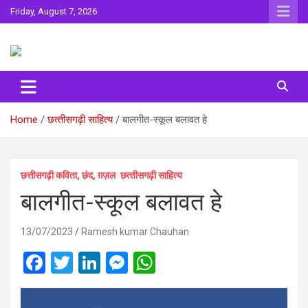
Skip
Friday, August 7, 2026
to
content
Sahitya ki Dharohar
Surta
Home
छत्‍तीसगढ़ी साहित्‍य
बालगीत-स्कूल बलावत हे
छत्तीसगढ़ी कविता, छंद, ग़ज़ल
छत्‍तीसगढ़ी साहित्‍य
बालगीत-स्कूल बलावत हे
13/07/2023
Ramesh kumar Chauhan
F
T
Li
M
W
a
wi
n
es
h
ce
tt
ke
se
at