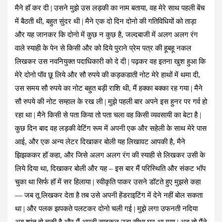
मैने हॉ कर दी | उसने मुझे उस लड़की का नाम बताया, वह मेरे साथ पहली बेंच
में बैठती थी, बहुत सुंदर थी | मैने एक दो दिन दोनो की गतिविधियों को ताड़ा
और यह जानकर कि दोनो में कुछ न कुछ है, जल्दबाजी में अलग अलग रंग
वाले स्याही के पेन से किसी और को दिये पुराने प्रेम पत्र की हूबहू नकल
लिखकर उस नवनियुक्त पदाधिकारी को दे दी | पढ़कर वह इतना खुश हुआ कि
मेरे दोनो पॉव छू लिये और सौ रुपये की कड़कडाती नोट मेरे हाथों में थमा दी,
उस समय सौ रुपये का नोट बहुत बड़ी राशि थी, मैं हक्का बक्का रह गया | मैने
सौ रुपये की नोट सम्हाल के रख ली | मुझे पहली बार अपने इस हुनर पर गर्व हो
रहा था | मैने किसी से पता किया तो पता चला वह किसी व्यवसायी का बेटा है |
कुछ दिन बाद वह लड़की वेटिंग रूम में अपनी एक और सहेली के साथ मेरे पास
आई, और एक अन्य लेटर दिखाकर बोली यह लिखावट आपकी है, मैने
झिझककर हॉ कहा, और जिसे अलग अलग रंग की स्याही से लिखकर उसी के
लिये दिया था, दिखाकर बोली और यह – इस बार मैं परिस्थिति और संकट भॉप
चुका था सिर्फ हॉ में सर हिलाया | स्वीकृति पाकर उसने डॉटते हुए मुझसे कहा
— जब तू लिखकर देता है तब उसे अपनी हेंडराइटिंग में देने नहीं बोल सकता
था | और पलक झपकते पलटकर दोनो चली गई | मुझे लगा उफनती नदिया