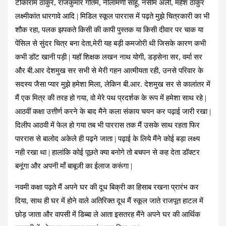
टीकाराम ठाकुर, राजकुमार गौतम, नीलामणी साहू, नसीम अली, महेश ठाकुर
लक्ष्मीकांत धारगावे आदि | मिडिल स्कूल पाररास में पढ़ते मुझे चित्रकारी का भी
शौक रहा, पलक झपकते किसी की कापी पुस्तक या किसी दीवार पर चाक या
पेंसिल से सुंदर चित्र बना देता,मेरी यह बड़ी कमजोरी थी जिसके कारण कभी
कभी डॉट खानी पड़ी | यहॉ शिक्षक लखन नाथ योगी, डड़सेना सर, वर्मा सर
और बी.आर देशमुख सर सभी से मेरी गहन आत्मीयता रही, उनसे परिवार के
सदस्य जैसा प्यार मुझे हमेशा मिला, लेकिन बी.आर. देशमुख सर से कालांतर में
मैं एक मित्र की तरह हो गया, वो मेरे पथ प्रदर्शक के रूप में हमेशा साथ रहे |
आठवीं कक्षा उत्तीर्ण करने के बाद मैने कला संकाय चयन कर पढ़ाई जारी रखा |
दिलीप आठवी में फेल हो गया तब भी पाररास तक मैं उसके साथ रहता फिर
पाररास से बालोद अकेले ही पढ़ने जाता | पढ़ाई के लिये मैंने कोई बड़ा लक्ष्य
नही रखा था | हालांकि कोई पूछते क्या बनोगे तो बचपन से कह देता डॉक्टर
बनूंगा और अपनी माँ बाबूजी का ईलाज करूंगा |
नवमी कक्षा पढ़ते मैं अपने घर की दूध बिक्री का हिसाब रखना प्रारंभ कर
दिया, साथ ही घर में होने वाले अतिरिक्त दूध मैं स्कूल जाते राजपूत हाटल में
छोड़ जाता और वापसी में डिब्बा ले आता इसतरह मैंने अपने घर की आर्थिक