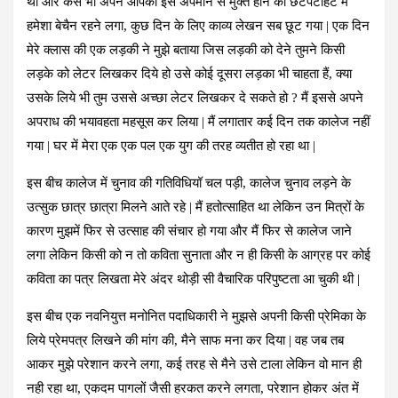
था और कैसे भी अपने आपको इस अपमान से मुक्त होने की छटपटाहट में
हमेशा बेचैन रहने लगा, कुछ दिन के लिए काव्य लेखन सब छूट गया | एक दिन
मेरे क्लास की एक लड़की ने मुझे बताया जिस लड़की को देने तुमने किसी
लड़के को लेटर लिखकर दिये हो उसे कोई दूसरा लड़का भी चाहता हैं, क्या
उसके लिये भी तुम उससे अच्छा लेटर लिखकर दे सकते हो ? मैं इससे अपने
अपराध की भयावहता महसूस कर लिया | मैं लगातार कई दिन तक कालेज नहीं
गया | घर में मेरा एक एक पल एक युग की तरह व्यतीत हो रहा था |
इस बीच कालेज में चुनाव की गतिविधियॉ चल पड़ी, कालेज चुनाव लड़ने के
उत्सुक छात्र छात्रा मिलने आते रहे | मैं हतोत्साहित था लेकिन उन मित्रों के
कारण मुझमें फिर से उत्साह की संचार हो गया और मैं फिर से कालेज जाने
लगा लेकिन किसी को न तो कविता सुनाता और न ही किसी के आग्रह पर कोई
कविता का पत्र लिखता मेरे अंदर थोड़ी सी वैचारिक परिपुष्टता आ चुकी थी |
इस बीच एक नवनियुत्त मनोनित पदाधिकारी ने मुझसे अपनी किसी प्रेमिका के
लिये प्रेमपत्र लिखने की मांग की, मैने साफ मना कर दिया | वह जब तब
आकर मुझे परेशान करने लगा, कई तरह से मैने उसे टाला लेकिन वो मान ही
नही रहा था, एकदम पागलों जैसी हरकत करने लगता, परेशान होकर अंत में