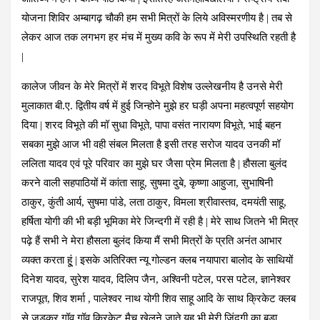
योजना शिविर अम्बागढ़ चौकी हम सभी मित्रों के लिये अविस्मरणीय है | तब से
लेकर आज तक लगभग हर मंच में मुख्य कवि के रूप में मेरी उपस्थिति रहती है
|
कालेज जीवन के मेरे मित्रों में शरद विभूते विशेष उल्लेखनीय है उनसे मेरी
मुलाकात बी.ए. द्वितीय वर्ष में हुई जिन्होने मुझे हर घड़ी अपना महत्वपूर्ण सहयोग
दिया | शरद विभूते की मॉ सुधा विभूते, पापा वसंत नारायण विभूते, भाई बहन
सबका मुझे आज भी वही संबल मिलता है इसी तरह सरोज यादव उनकी मॉ
ललिता यादव एवं पूरे परिवार का मुझे घर जैसा प्रेम मिलता है | हौसला बुलंद
करने वाली सहपाठियों में कांता साहू, सुषमा दुबे, कृष्णा आहुजा, सुभाषिनी
ठाकुर, कुंती आर्य, सुषमा पांडे, लता ठाकुर, विमला श्रीवास्तव, दमयंती साहू,
हर्षिता योगी की भी बड़ी भूमिका मेरे जिन्दगी में रही है | मेरे साथ जितने भी मित्र
पढ़े हैं सभी ने मेरा हौसला बुलंद किया मैं सभी मित्रों के प्रति अनंत आभार
व्यक्त करता हू्ं | इसके अतिरिक्त न्यू गोल्डन क्लब नयापारा बालोद के साथियों
दिनेश यादव, सुरेश यादव, दिलिप जैन, अश्विनी पटेल, परस पटेल, ज्ञानेश्वर
राजपूत, शिव शर्मा , पालेश्वर नाथ योगी शिव साहू आदि के साथ क्रिकेट क्लब
से जुड़कर गॉव गॉव क्रिकेट मैच खेलने जाते यह भी मेरी जिंदगी का बड़ा