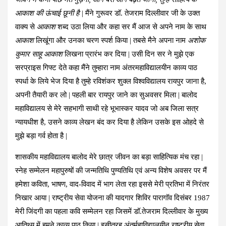
आकाश की ऊंचाई छूनी है |
मैंने गुरूवर डॉ. तेजराम दिल्लीवार जी के उक्त
वाक्य से
आकाश
शब्द उठा लिया और कहा सर मैं आज से अपने नाम के साथ
आकाश
लिखूंगा और उनका चरण स्पर्श किया | तबसे मैने अपना नाम
अशोक
कुमार साहू आकाश
लिखना प्रारंभ कर दिया | उसी दिन सर ने मुझे एक
सरप्राइस गिफ्ट देते कहा मैंने तुम्हारा नाम अंतरमहाविद्यालयीन काव्य पाठ
स्पर्धा के लिये भेज दिया है तुम्हे रविशंकर शुक्ल विश्वविद्यालय रायपुर जाना है,
अपनी तैयारी कर लो | पहली बार रायपुर जाने का सुअवसर मिला | बालोद
महाविद्यालय से मेरे सहभागी साथी रहे भूभास्कर यादव जो अब जिला सत्र
न्यायधीश है, उसने काव्य लेखन बंद कर दिया है लेकिन उसके इस ओहदे से
मुझे बड़ा गर्व होता है |
शासकीय महाविद्यालय बालोद मेरे छात्र जीवन का बड़ा साहित्यिक मंच रहा |
स्नेह सम्मेलन महापुरुषों की जन्मतिथि पुण्यतिथि एवं अन्य विशेष अवसर पर मैं
हमेशा कविता, भाषण, वाद-विवाद में भाग लेता रहा इससे मेरी प्रतिभा में निरंतर
निखार आया | राष्ट्रीय सेवा योजना की यादगार शिविर पारागॉव दिसंबर 1987
मेरी जिंदगी का पहला कवि सम्मेलन रहा जिसमें डॉ.तेजराम दिल्लीवार के मुख्य
आतिथ्य में हमने काव्य पाठ किया | इसीतरह अंतर्महाविद्यालयीन राष्ट्रीय सेवा