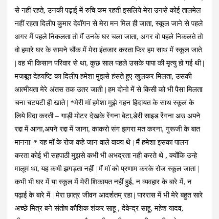
से नहीं रहते, उनकी पढ़ाई में रुचि कम रहती इसलिये मेरा उनसे कोई तालमेल
नहीं रहता दिलीप कुमार देवॉगन से मेरा मन मिल ही जाता, स्कूल जाने से पहले
अगर मैं पहले निकलता तो मैं उनके घर चला जाता, अगर वो पहले निकलते तो
वो हमारे घर के सामने चौंक में मेरा इंतजार करता फिर हम साथ में स्कूल जाते
| वह भी किसान परिवार से था, कुछ साल पहले उसके पापा की मृत्यु हो गई थी |
मजबूत देहयष्टि का दिलीप हमेशा मुझसे हंसते हुए खुलकर मिलता, उसकी
आत्मीयता मेरे अंतस तक उतर जाती | हम दोनो में से किसी को भी पैसा मिलता
चना चटपटी ही खाते | *मेरी मॉ हमेशा मुझे गहन हिदायत के साथ स्कूल के
लिये विदा करती – गाड़ी मोटर देखके रेंगना बेटा,डेरी साइड रेंगना अउ अपने
रद्दा में आना,अपने रद्दा में जाना, काकरो संग झगरा मत करना, गुरूजी के बात
मानना |* यह मॉ के रोज कहे जान वाले वाक्य थे | मैं हमेशा इसका पालन
करता कोई भी सहपाठी मुझसे कभी भी अभद्रता नही करते थे , क्योंकि उन्हे
मालूम था, यह कभी झगड़ता नहीं | मैं मॉ को प्रणाम करके रोज स्कूल जाता |
कभी भी घर में या स्कूल में मेरी शिकायत नहीं हुई, न व्यवहार के बारे में, न
पढ़ाई के बारे में | मेरा छात्र जीवन आदर्शतम् रहा | पाररास में भी मेरे बहुत सारे
अच्छे मित्र बने संतोष कौशिक शंकर साहू , देवेन्द्र साहू, महेश यादव,