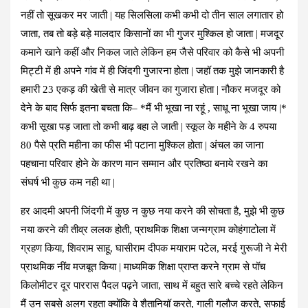
नहीं तो सूखकर मर जाती | यह सिलसिला कभी कभी दो तीन साल लगातार हो
जाता, तब तो बड़े बड़े मालदार किसानों का भी गुजर मुश्किल हो जाता | मजदूर
कमाने खाने कहीं और निकल जाते लेकिन हम जैसे परिवार को कैसे भी अपनी
मिट्टी में ही अपने गांव में ही जिंदगी गुजारना होता | जहॉ तक मुझे जानकारी है
हमारी 23 एकड़ की खेती से मात्र जीवन का गुजारा होता | नौकर मजदूर को
देने के बाद सिर्फ इतना बचता कि– *मैं भी भूखा ना रहूं , साधू ना भूखा जाय |*
कभी सूखा पड़ जाता तो कभी बाढ़ बहा ले जाती | स्कूल के महीने के 4 रुपया
80 पैसे प्रति महीना का फीस भी पटाना मुश्किल होता | अंचल का जाना
पहचाना परिवार होने के कारण मान सम्मान और प्रतिष्ठा बनाये रखने का
संघर्ष भी कुछ कम नही था |
हर आदमी अपनी जिंदगी में कुछ न कुछ नया करने की सोचता है, मुझे भी कुछ
नया करने की तीव्र ललक होती, प्राथमिक शिक्षा जन्मग्राम कोहंगाटोला में
ग्रहण किया, शिवराम साहू, घासीराम दीपक मयाराम पटेल, मरई गुरूजी ने मेरी
प्राथमिक नींव मजबूत किया | माध्यमिक शिक्षा प्राप्त करने ग्राम से पॉच
किलोमीटर दूर पाररास पैदल पढ़ने जाता, साथ में बहुत सारे बच्चे रहते लेकिन
मैं उन सबसे अलग रहता क्योंकि वे शैतानियॉ करते, गाली गलौज करते, सफाई