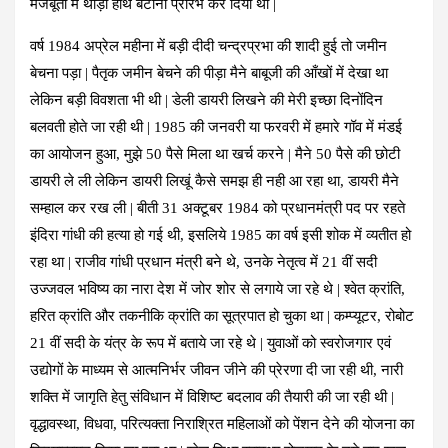
मजबूती में थोड़ा हाथ बटाना प्रारंभ कर दिया था |
वर्ष 1984 अप्रेल महीना में बड़ी दीदी चन्द्रप्रभा की शादी हुई तो जमीन
बेचना पड़ा | पैतृक जमीन बेचने की पीड़ा मैने बाबूजी की आँखों में देखा था
लेकिन बड़ी विवशता भी थी | डेली डायरी लिखने की मेरी इच्छा दिनोंदिन
बलवती होते जा रही थी | 1985 की जनवरी या फरवरी में हमारे गॉव में मंडई
का आयोजन हुआ, मुझे 50 पैसे मिला था खर्च करने | मैने 50 पैसे की छोटी
डायरी ले ली लेकिन डायरी लिखूं कैसे समझ ही नही आ रहा था, डायरी मैने
सम्हाल कर रख ली | बीती 31 अक्टूबर 1984 को प्रधानमंत्री पद पर रहते
इंदिरा गांधी की हत्या हो गई थी, इसलिये 1985 का वर्ष इसी शोक में व्यतीत हो
रहा था | राजीव गांधी प्रधान मंत्री बने थे, उनके नेतृत्व में 21 वीं सदी
उज्जवल भविष्य का नारा देश में जोर शोर से लगाये जा रहे थे | श्वेत क्रांति,
हरित क्रांति और तकनीकि क्रांति का सूत्रपात हो चुका था | कम्प्यूटर, रोबोट
21 वीं सदी के यंत्र के रूप में बताये जा रहे थे | युवाओं को स्वरोजगार एवं
उद्योगों के माध्यम से आत्मनिर्भर जीवन जीने की प्रेरणा दी जा रही थी, नारी
शक्ति में जागृति हेतु संविधान में विशिष्ट बदलाव की तैयारी की जा रही थी |
वृद्धावस्था, विधवा, परित्यक्ता निराश्रित महिलाओं को पेंशन देने की योजना का