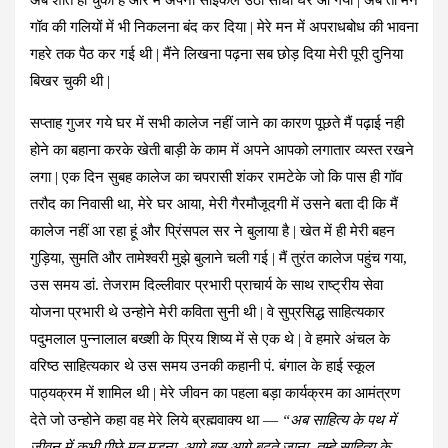
अब शांत हो चुकी है और मैं अपनी साइकल उठा सीधा घर आ गया | अब तो मैंने
गॉव की गलियों में भी निकलना बंद कर दिया | मेरे मन में अपराधबोध की भावना
गहरे तक पैठ कर गई थी | मैंने लिखना पढ़ना सब छोड़ दिया मेरी पूरी दुनिया
बिखर चुकी थी |
सप्ताह गुजर गये घर में सभी कालेज नहीं जाने का कारण पूछते मैं पढ़ाई नही
होने का बहाना करके खेती बाड़ी के काम में अपने आपको लगातार व्यस्त रखने
लगा | एक दिन सुबह कालेज का चपरासी शंकर रामटेके जो कि पास ही गॉव
तरौद का निवासी था, मेरे घर आया, मेरी गैरमौजूदगी में उसने बता दी कि मैं
कालेज नहीं आ रहा हूं और प्रिंसपल सर ने बुलाया है | खेत में ही मेरी बहन
गुड़िया, सुमति और तामेश्वरी मुझे बुलाने चली गई | मैं तुरंत कालेज पहुंच गया,
उस समय डां. तेजराम दिल्लीवार प्रभारी प्राचार्य के साथ राष्ट्रीय सेवा
योजना प्रभारी थे उन्होने मेरी कविता सुनी थी | वे सुप्रसिद्ध साहित्यकार
पदुमलाल पुन्नालाल बख्शी के प्रिय शिष्य में से एक थे | वे हमारे अंचल के
वरिष्ठ साहित्यकार थे उस समय उनकी कहानी पं. बंगाल के हाई स्कूल
पाठ्यक्रम में शामिल थी | मेरे जीवन का पहला बड़ा कार्यक्रम का आमंत्रण
देते जो उन्होने कहा वह मेरे लिये ब्रह्मवाक्य था —
“अब साहित्य के पथ में
जीवन में कभी पीछे मत मुड़ना, आगे बस आगे बढ़ते जाना, तुम्हे साहित्य के