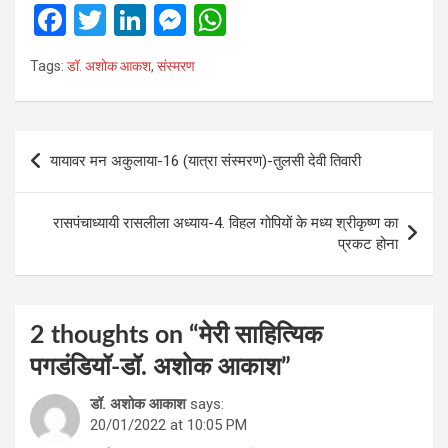
F
T
Li
M
W
a
wi
n
es
h
Tags:
डॉ. अशोक आकश
,
संस्‍मरण
ce
tt
ke
se
at
b
er
dI
n
s
o
n
g
A
Post
यायावर मन अकुलाया-16 (यात्रा संस्‍मरण)-तुलसी देवी तिवारी
o
er
p
navigation
k
p
रासपंचाध्यायी रासलीला अध्‍याय-4. विहल गोपियों के मध्‍य श्रीकृष्‍ण का
प्रकट होना
2 thoughts on “
मेरी साहित्यिक
पगडंडियॉ-डॉ. अशोक आकाश
”
डॉ. अशोक आकाश
says:
20/01/2022 at 10:05 PM