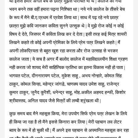
था इससे हमारे अगले बैच के छात्र मुझसे परिचित भी थे | कालेज का नया
भवन बनने तक वहीं हमारा पढ़ना निश्चित था | नये नये कालेज के तीसरे बेच
के रूप में मैने बी.ए.प्रथम में प्रवेश लिया था | साथ में पढ़ रहे नये छात्र
छात्रा मुझे कवि जानकर कविता सुनने उत्सुक थे | वे मुझे राेज कोई न कोई
विषय दे देते, जिसपर मैं कविता लिख कर दे देता | इसी तरह कई मित्र शायरी
लिखने कहते तो कोई अपनी प्रेमिका के लिये प्रेम पत्र लिखने कहते | मैं
अपनी लोकप्रियता से बहुत खुश रहा करता और रोज उत्साह से भरकर
कालेज जाता | ये सच है अगर मैं बालोद कालेज में महाविद्यालयीन शिक्षा ग्रहण
नही करता जो शायद मेरी साहित्यिक प्रतिभा का इतना विकास नही हो पाता |
भागवत पटेल, दीननारायण पटेल, मुकेश साहू , अभय नोन्हारे, कोमल सिंह
ठाकुर, कोमल सिन्हा, महेन्द्र जांगडे़, चाणक्य यादव उमेश साहू, राजेन्द्र
कुमार ठाकुर, जुनैद कुरैशी, धनेन्द्र साहू, मोह.अकील अहमद हन्फी, किशोर
श्रीवास्तव, अनिल यादव जैसे मित्रों की लम्बी श्रृंखला थी |
कुछ समय बाद मैने महसूस किया, मेरा उपयोग सिर्फ प्रेम पत्र लेखन के लिये
ही किया जा रहा है तो मैने इससे किनारा कर लिया | मेरी पहचान लव लेटर
ब्वाय के रूप में हो चुकी थी | मैं अपने इस पहचान से अपमानित महसूस कर रहा