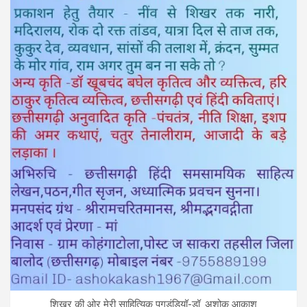
शिखर की ओर मेरी साहित्यिक पगडंडियॉ-डॉ. अशोक आकाश