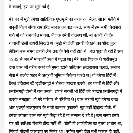
में कमाई, इस पर मुझे गर्व है |
मेरे घर में मुझे हमेशा साहित्यिक पृष्ठभूमि का वातावरण मिला, सावन महीने में
बाबूजी नित्य संध्या रामचरित मानस का पाठ करते, साथ में हम सभी चिरोबोरो
गाते मां को रामचरित मानस, बीजक रमैनी कंठस्थ थी, मां बताती थी कि
नानाजी डेली डायरी लिखते थे | मुझे भी डेली डायरी लिखने का शौक हुआ,
लेकिन उस समय डायरी लेने तक के पैसे नहीं होते थे | बात शुरू हो रही है सन्
1985 से जब मैं ग्यारहवीं कक्षा में पढ़ता था | मेरे कक्षा शिक्षक थे श्रीअमृत
दास दास जी गरीब बच्चों को मुफ्त पढ़ाने अकिंचन छात्रावास चलाते, समाज
सेवा में बालोद शहर मे अग्रणी भूमिका निर्वहन करते थे | वो हमेशा हिंदी में
लिखे इतिहास की छ्त्तीसगढ़ी में रोचक व्याख्या करते | हर बच्चों से हिंदी और
छत्तीसगढ़ी दोनो में बात करते | डोंगरे सरजी भी हिंदी की व्याख्या छत्तीसगढ़ी में
करके समझाते | वो मेरे परिवार से परिचित थे | दास सरजी मुझे हमेशा दाऊ
और भूतपूर्व मालगुजार के नाती कहकर पुकारते, मुझे बड़ी झिझक होती, मैं
हमेशा सोचता दास सर मुझे चिढ़ा रहे हैं या सम्मान दे रहे हैं | उस समय हमारे
घर की आर्थिक स्थिति ठीक नहीं थी | खेती ही आजीविका का मुख्य आधार था,
सिंचाई गोंदली जलाशय पर निर्भर था | पर्याप्त पानी होता तभी फसल हो पाती,