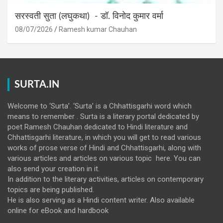
सरस्वती सुता (लघुकथा) ​- डॉ. विनोद कुमार वर्मा
08/07/2026
Ramesh kumar Chauhan
SURTA.IN
Welcome to ‘Surta’. ‘Surta’ is a Chhattisgarhi word which
means to remember . Surta is a literary portal dedicated by
poet Ramesh Chauhan dedicated to Hindi literature and
Chhattisgarhi literature, in which you will get to read various
works of prose verse of Hindi and Chhattisgarhi, along with
various articles and articles on various topic here. You can
also send your creation in it.
In addition to the literary activities, articles on contemporary
topics are being published.
He is also serving as a Hindi content writer. Also available
online for eBook and hardbook