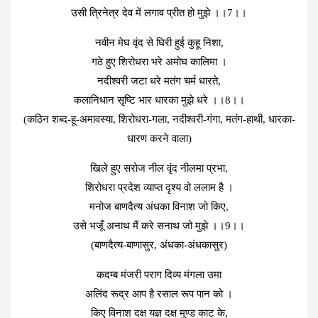
उसी त्रिनेत्र देव में लगाव प्रीत हो मुझे ।।7।।
नवीन मेघ वृंद से घिरी हुई कुहू निशा,
गठे हुए शिरोधरा भरे अमोघ कालिमा ।
नदीश्‍वरी जटा धरे मतंग चर्म धारते,
कलानिधान सृष्टि भार धारका मुझे धरे ।।8।।
(कठिन शब्‍द-हू-अमावस्‍या, शिरोधरा-गला, नदीश्‍वरी-गंगा, मतंग-हाथी, धारका-
धारण करने वाला)
खिले हुए सरोज नील वृंद नीलमा प्रभा,
शिरोधरा प्रदेश व्‍याप्‍त दृश्‍य वो ललाम है ।
मनोज बाणदैत्‍य अंधका विनाश जो किए,
उसे भजूँ अनाथ मैं करे सनाथ जो मुझे ।।9।।
(बाणदैत्‍य-बाणासुर, अंधका-अंधकासुर)
कदम्ब मंजरी पराग दिव्य मंगला उमा
अलिंद रूद्र आप है रसाल रूप पान को ।
किए विनाश दक्ष यज्ञ दक्ष मुण्‍ड काट के,