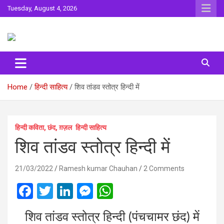
Skip
Tuesday, August 4, 2026
to
content
Sahitya ki Dharohar
Surta
Home
हिन्दी साहित्य
शिव तांडव स्‍तोत्र हिन्‍दी में
हिन्दी कविता, छंद, ग़ज़ल
हिन्दी साहित्य
शिव तांडव स्‍तोत्र हिन्‍दी में
21/03/2022
Ramesh kumar Chauhan
2 Comments
F
T
Li
M
W
a
wi
n
es
h
शिव तांडव स्‍तोत्र हिन्‍दी (पंचचामर छंद) में
ce
tt
ke
se
at