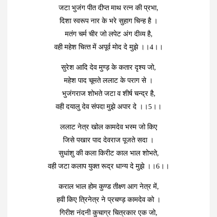
जटा भुजंग पीत दीप्त माथ रत्‍न की प्रभा,
दिशा स्वरूप नार के भरे सुहाग चिन्‍ह है ।
मतंग चर्म चीर जो लपेट अंग दीव्‍य है,
वही महेश चित्‍त में अपूर्व मोद दे मुझे ।।4।।
सुरेश आदि देव मुण्‍ड़ के कतार दृश्‍य जो,
महेश पाद चूमते ललाट के पराग से ।
भुजंगराज शोभते जटा व शीर्ष चन्‍द्र है,
वही दयालु देव संपदा मुझे अपार दे ।।5।।
ललाट नेत्र खोल कामदेव भस्‍म जो किए
जिसे पखार पाद देवराज पूजते सदा ।
सुधांशु की कला किरीट काल भाल शोभते,
वही जटा कलाप युक्‍त रूद्र धान्‍य दे मुझे ।।6।।
कराल भाल होम कुण्‍ड तीक्ष्‍ण आग नेत्र में,
हवी किए त्रिनेत्र ने प्रचण्‍ड़ कामदेव को ।
गिरीश नंदनी कुचाग्र चित्रकार एक जो,