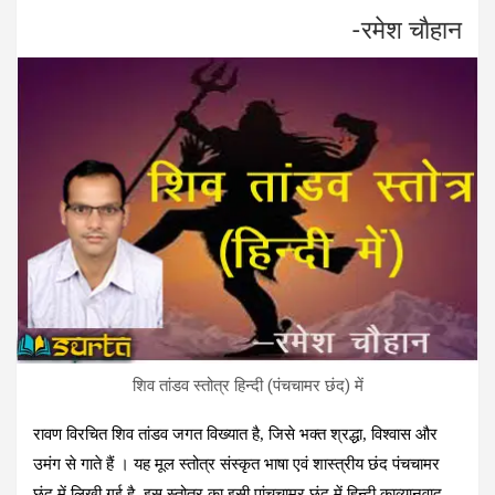
b
er
dI
n
s
-रमेश चाैहान
o
n
g
A
o
er
p
k
p
शिव तांडव स्‍तोत्र हिन्‍दी (पंचचामर छंद) में
रावण विरचित शिव तांडव जगत विख्‍यात है, जिसे भक्‍त श्रद्धा, विश्‍वास और
उमंग से गाते हैं । यह मूल स्‍तोत्र संस्‍कृत भाषा एवं शास्त्रीय छंद पंचचामर
छंद में लिखी गई है, इस स्‍तोत्र का इसी पांचचामर छंद में हिन्‍दी काव्‍यानुवाद