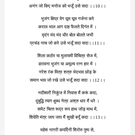
अनंग जो किए मनोज को भजूँ उसे सदा ।।10।।
भुजंग क्षिप्र वेग घूम घूम गर्जना करे
कराल भाल आग दाह फैलते दिगंत में ।
मृदंग मंद मंद धीर बोल बोलते जभी
प्रचंड नाच जो करे उसे भजूँ सदा सदा।।11।।
शिला कठोर या मुलायमी विचित्र सेज में,
डरावना भुजंग या अमूल्य रत्न हार में ।
नरेश रंक मित्र शत्रु भेदभाव छोड़ के
समान भाव जो रखे उसे भजूँ सदा सदा ।।12।।
नदीश्‍वरी निकुंज में निवास मैं करूं कदा,
दुबुद्धि त्‍याग क्षुब्‍ध नेत्र अश्रु धार मैं धरे ।
समेट चित्‍त रूद्र रूप हाथ जोड़ माथ में,
शिवेति मंत्र जाप जाप मैं सुखी बनूँ कदा ।।13।।
महेश नागरी कपर्दिनी शिरोरु पुष्प से,