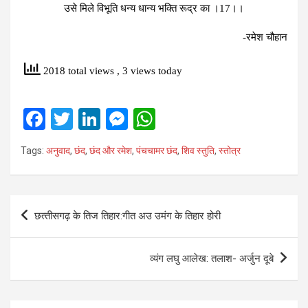
उसे मिले विभूति धन्‍य धान्‍य भक्ति रूद्र का ।17।।
-रमेश चौहान
2018 total views
, 3 views today
F
T
Li
M
W
a
wi
n
es
h
Tags:
अनुवाद
,
छंद
,
छंद और रमेश
,
पंचचामर छंद
,
शिव स्‍तुति
,
स्‍तोत्र
ce
tt
ke
se
at
b
er
dI
n
s
o
n
g
A
Post
छत्‍तीसगढ़ के तिज तिहार:गीत अउ उमंग के तिहार होरी
o
er
p
navigation
k
p
व्‍यंग लघु आलेख: तलाश- अर्जुन दूबे