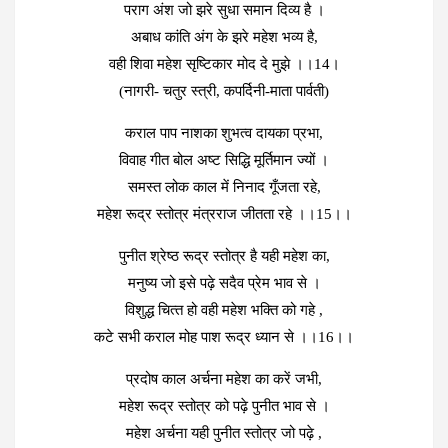
पराग अंश जो झरे सुधा समान दिव्‍य है ।
अबाध कांति अंग के झरे महेश भव्‍य है,
वही शिवा महेश सृष्टिकार मोद दे मुझे ।।14।
(नागरी- चतुर स्‍त्री, कपर्दिनी-माता पार्वती)
कराल पाप नाशका शुभत्‍व दायका प्रभा,
विवाह गीत बोल अष्‍ट सिद्धि मूर्तिमान ज्‍यों ।
समस्‍त लोक काल में निनाद गूँजता रहे,
महेश रूद्र स्‍तोत्र मंत्रराज जीतता रहे ।।15।।
पुनीत श्रेष्‍ठ रूद्र स्‍तोत्र है यही महेश का,
मनुष्‍य जो इसे पढ़े सदैव प्रेम भाव से ।
विशुद्ध चित्‍त हो वही महेश भक्ति को गहे ,
कटे सभी कराल मोह पाश रूद्र ध्‍यान से ।।16।।
प्रदोष काल अर्चना महेश का करें जभी,
महेश रूद्र स्‍तोत्र को पढ़े पुनीत भाव से ।
महेश अर्चना यही पुनीत स्‍तोत्र जो पढ़े ,