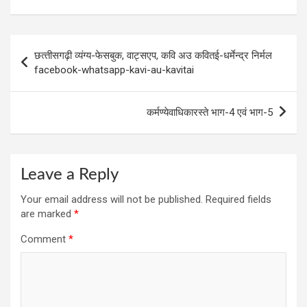
b
er
dI
n
s
o
n
g
A
Post
o
er
p
छत्‍तीसगढ़ी व्‍यंग्‍य-फेसबुक, वाट्सएप, कवि अउ कवितई-धर्मेन्‍द्र निर्मल
navigation
facebook-whatsapp-kavi-au-kavitai
k
p
कर्मण्‍येवाधिकारस्‍ते भाग-4 एवं भाग-5
Leave a Reply
Your email address will not be published.
Required fields
are marked
*
Comment
*