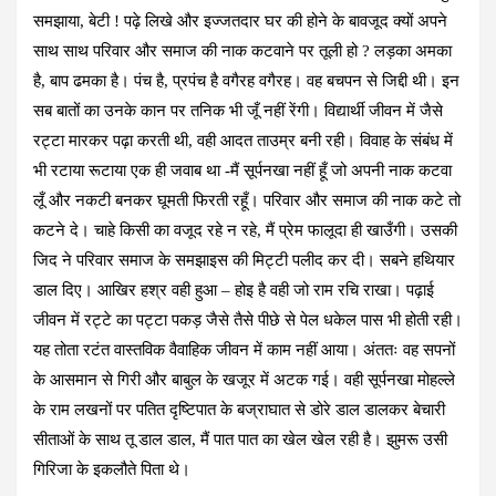
समझाया, बेटी ! पढ़े लिखे और इज्जतदार घर की होने के बावजूद क्यों अपने
साथ साथ परिवार और समाज की नाक कटवाने पर तूली हो ? लड़का अमका
है, बाप ढमका है। पंच है, प्रपंच है वगैरह वगैरह। वह बचपन से जिद्दी थी। इन
सब बातों का उनके कान पर तनिक भी जूँ नहीं रेंगी। विद्यार्थी जीवन में जैसे
रट्टा मारकर पढ़ा करती थी, वही आदत ताउम्र बनी रही। विवाह के संबंध में
भी रटाया रूटाया एक ही जवाब था -मैं सूर्पनखा नहीं हूँ जो अपनी नाक कटवा
लूँ और नकटी बनकर घूमती फिरती रहूँ। परिवार और समाज की नाक कटे तो
कटने दे। चाहे किसी का वजूद रहे न रहे, मैं प्रेम फालूदा ही खाउँगी। उसकी
जिद ने परिवार समाज के समझाइस की मिट्टी पलीद कर दी। सबने हथियार
डाल दिए। आखिर हश्र वही हुआ – होइ है वही जो राम रचि राखा। पढ़ाई
जीवन में रट्टे का पट्टा पकड़ जैसे तैसे पीछे से पेल धकेल पास भी होती रही।
यह तोता रटंत वास्तविक वैवाहिक जीवन में काम नहीं आया। अंततः वह सपनों
के आसमान से गिरी और बाबुल के खजूर में अटक गई। वही सूर्पनखा मोहल्ले
के राम लखनों पर पतित दृष्टिपात के बज्राघात से डोरे डाल डालकर बेचारी
सीताओं के साथ तू डाल डाल, मैं पात पात का खेल खेल रही है। झुमरू उसी
गिरिजा के इकलौते पिता थे।