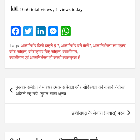
1656 total views
, 1 views today
F
T
Li
M
W
a
wi
n
es
h
Tags:
आत्मनिर्भर किसे कहते हैं ?
,
आत्मनिर्भर बने कैसें?
,
आत्मनिर्भरता का महत्व
,
ce
tt
ke
se
at
रमेश चौहान
,
रमेशकुमार सिंह चौहान
,
स्वाभीमान
,
स्वाभीमान एवं आत्मनिर्भरता ही सच्‍ची स्‍वतंत्रता है
b
er
dI
n
s
o
n
g
A
o
er
p
Post
पुस्‍तक समीक्षा:विचारधरात्‍मक सचेतता और सोदेश्‍यता की कहानी-‘दोस्‍त
k
p
navigation
अकेले रह गये’-डुमन लाल ध्रुव
छत्तीसगढ़ के जेवारा (जवारा) परब