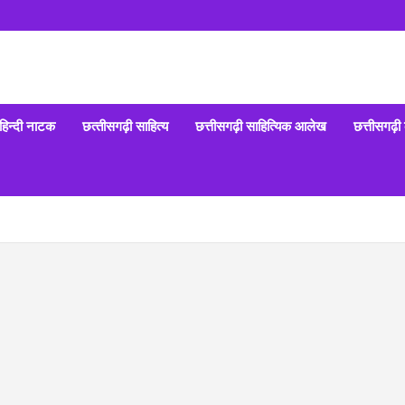
हिन्‍दी नाटक
छत्‍तीसगढ़ी साहित्‍य
छत्तीसगढ़ी साहित्यिक आलेख
छत्तीसगढ़ी