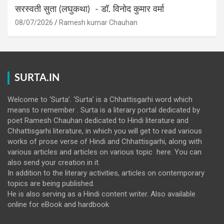
सरस्वती सुता (लघुकथा) ​- डॉ. विनोद कुमार वर्मा
08/07/2026
Ramesh kumar Chauhan
SURTA.IN
Welcome to ‘Surta’. ‘Surta’ is a Chhattisgarhi word which
means to remember . Surta is a literary portal dedicated by
poet Ramesh Chauhan dedicated to Hindi literature and
Chhattisgarhi literature, in which you will get to read various
works of prose verse of Hindi and Chhattisgarhi, along with
various articles and articles on various topic here. You can
also send your creation in it.
In addition to the literary activities, articles on contemporary
topics are being published.
He is also serving as a Hindi content writer. Also available
online for eBook and hardbook