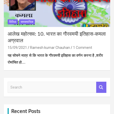
विविधा
समसमायिक
आलेख महोत्‍सव: 10. भारत का गौरवमयी इतिहास-कमला
अग्रवाल
15/09/2021
Ramesh kumar Chauhan
1 Comment
यह सोचने मात्र से कि भारत के गौरवमयी इतिहास का वर्णन करना है ,शरीर
रोमांचित हो…
S
e
a
r
c
h
Recent Posts