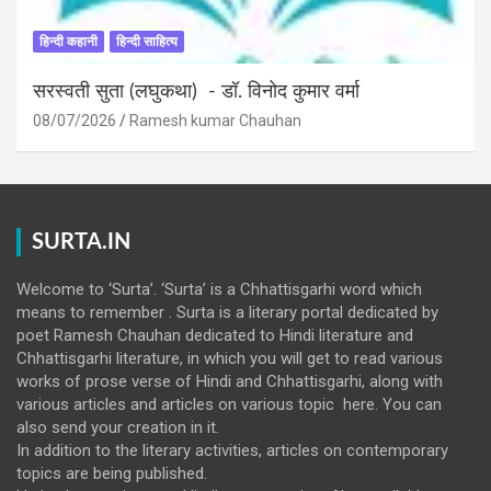
हिन्दी कहानी
हिन्दी साहित्य
सरस्वती सुता (लघुकथा) ​- डॉ. विनोद कुमार वर्मा
08/07/2026
Ramesh kumar Chauhan
SURTA.IN
Welcome to ‘Surta’. ‘Surta’ is a Chhattisgarhi word which
means to remember . Surta is a literary portal dedicated by
poet Ramesh Chauhan dedicated to Hindi literature and
Chhattisgarhi literature, in which you will get to read various
works of prose verse of Hindi and Chhattisgarhi, along with
various articles and articles on various topic here. You can
also send your creation in it.
In addition to the literary activities, articles on contemporary
topics are being published.