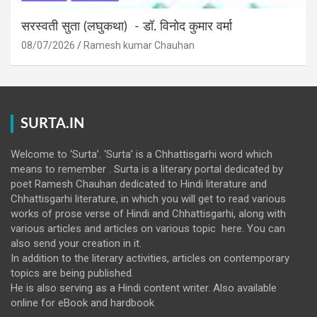
सरस्वती सुता (लघुकथा) ​- डॉ. विनोद कुमार वर्मा
08/07/2026
Ramesh kumar Chauhan
SURTA.IN
Welcome to ‘Surta’. ‘Surta’ is a Chhattisgarhi word which
means to remember . Surta is a literary portal dedicated by
poet Ramesh Chauhan dedicated to Hindi literature and
Chhattisgarhi literature, in which you will get to read various
works of prose verse of Hindi and Chhattisgarhi, along with
various articles and articles on various topic here. You can
also send your creation in it.
In addition to the literary activities, articles on contemporary
topics are being published.
He is also serving as a Hindi content writer. Also available
online for eBook and hardbook