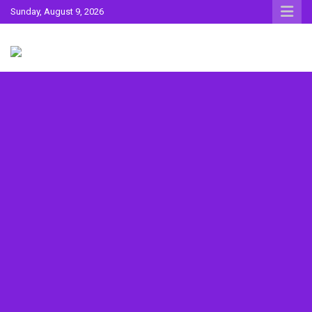
Skip
Sunday, August 9, 2026
to
content
Sahitya ki Dharohar
Surta