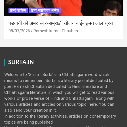
हिन्दी साहित्य
हिन्दी साहित्यिक आलेख
पंडवानी की अमर स्वर-सम्राज्ञी तीजन बाई- डुमन लाल ध्रुव
08/07/2026
Ramesh kumar Chauhan
SURTA.IN
Welcome to ‘Surta’. ‘Surta’ is a Chhattisgarhi word which
means to remember . Surta is a literary portal dedicated by
poet Ramesh Chauhan dedicated to Hindi literature and
Chhattisgarhi literature, in which you will get to read various
works of prose verse of Hindi and Chhattisgarhi, along with
various articles and articles on various topic here. You can
also send your creation in it.
In addition to the literary activities, articles on contemporary
topics are being published.