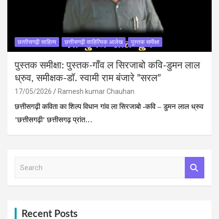
छत्‍तीसगढ़ी साहित्‍य
छत्तीसगढ़ी साहित्यिक आलेख
पुस्‍तक समीक्षा
पुस्तक समीक्षा: पुस्तक-गॉंव ल सिरजाबो कवि-डुमन लाल
ध्रुव, समीक्षक-डॉ. स्वामी राम बंजारे ”सरल”
17/05/2026
Ramesh kumar Chauhan
छत्तीसगढ़ी कविता का शिल्प विधान गांव ला सिरजाबो -कवि – डुमन लाल ध्रुव
’छत्तीसगढ़ी’ छत्तीसगढ़ प्रांत…
S
e
a
r
c
h
Recent Posts