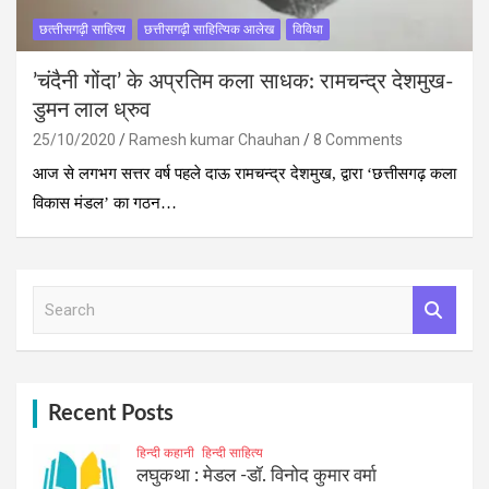
छत्‍तीसगढ़ी साहित्‍य
छत्तीसगढ़ी साहित्यिक आलेख
विविधा
’चंदैनी गोंदा’ के अप्रतिम कला साधक: रामचन्द्र देशमुख-
डुमन लाल ध्रुव
25/10/2020
Ramesh kumar Chauhan
8 Comments
आज से लगभग सत्तर वर्ष पहले दाऊ रामचन्द्र देशमुख, द्वारा ‘छत्तीसगढ़ कला
विकास मंडल’ का गठन…
S
e
a
r
c
h
Recent Posts
हिन्दी कहानी
हिन्दी साहित्य
लघुकथा : मेडल -डॉ. विनोद कुमार वर्मा