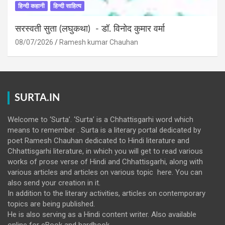
हिन्दी कहानी
हिन्दी साहित्य
सरस्वती सुता (लघुकथा) ​- डॉ. विनोद कुमार वर्मा
08/07/2026
Ramesh kumar Chauhan
SURTA.IN
Welcome to ‘Surta’. ‘Surta’ is a Chhattisgarhi word which
means to remember . Surta is a literary portal dedicated by
poet Ramesh Chauhan dedicated to Hindi literature and
Chhattisgarhi literature, in which you will get to read various
works of prose verse of Hindi and Chhattisgarhi, along with
various articles and articles on various topic here. You can
also send your creation in it.
In addition to the literary activities, articles on contemporary
topics are being published.
He is also serving as a Hindi content writer. Also available
online for eBook and hardbook