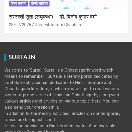
हिन्दी कहानी
हिन्दी साहित्य
सरस्वती सुता (लघुकथा) ​- डॉ. विनोद कुमार वर्मा
08/07/2026
Ramesh kumar Chauhan
SURTA.IN
Welcome to ‘Surta’. ‘Surta’ is a Chhattisgarhi word which
means to remember . Surta is a literary portal dedicated by
poet Ramesh Chauhan dedicated to Hindi literature and
Chhattisgarhi literature, in which you will get to read various
works of prose verse of Hindi and Chhattisgarhi, along with
various articles and articles on various topic here. You can
also send your creation in it.
In addition to the literary activities, articles on contemporary
topics are being published.
He is also serving as a Hindi content writer. Also available
online for eBook and hardbook