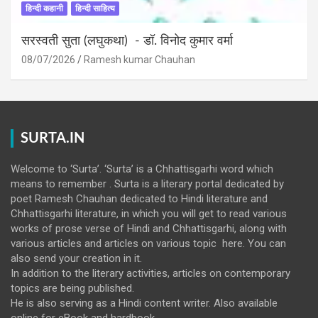
हिन्दी कहानी
हिन्दी साहित्य
सरस्वती सुता (लघुकथा) ​- डॉ. विनोद कुमार वर्मा
08/07/2026
Ramesh kumar Chauhan
SURTA.IN
Welcome to ‘Surta’. ‘Surta’ is a Chhattisgarhi word which
means to remember . Surta is a literary portal dedicated by
poet Ramesh Chauhan dedicated to Hindi literature and
Chhattisgarhi literature, in which you will get to read various
works of prose verse of Hindi and Chhattisgarhi, along with
various articles and articles on various topic here. You can
also send your creation in it.
In addition to the literary activities, articles on contemporary
topics are being published.
He is also serving as a Hindi content writer. Also available
online for eBook and hardbook