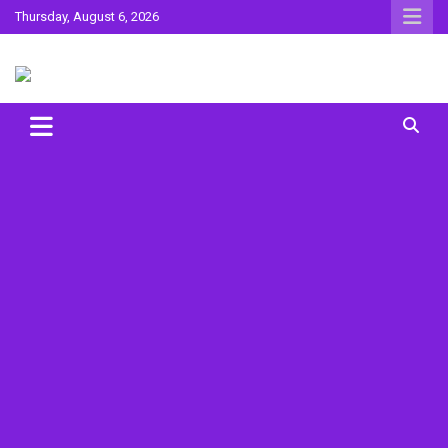
Skip
Thursday, August 6, 2026
to
content
Sahitya ki Dharohar
Surta