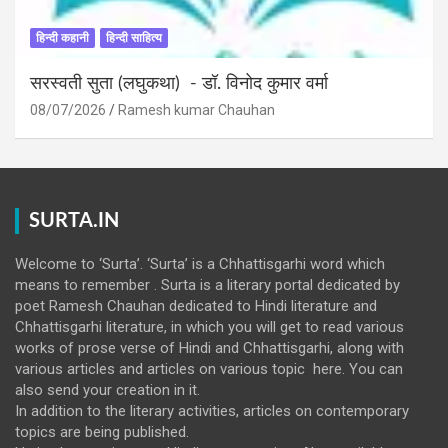
हिन्दी कहानी
हिन्दी साहित्य
सरस्वती सुता (लघुकथा) ​- डॉ. विनोद कुमार वर्मा
08/07/2026
Ramesh kumar Chauhan
SURTA.IN
Welcome to ‘Surta’. ‘Surta’ is a Chhattisgarhi word which
means to remember . Surta is a literary portal dedicated by
poet Ramesh Chauhan dedicated to Hindi literature and
Chhattisgarhi literature, in which you will get to read various
works of prose verse of Hindi and Chhattisgarhi, along with
various articles and articles on various topic here. You can
also send your creation in it.
In addition to the literary activities, articles on contemporary
topics are being published.