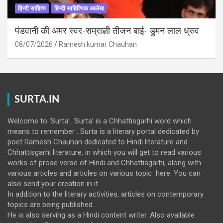
हिन्दी साहित्य
हिन्दी साहित्यिक आलेख
पंडवानी की अमर स्वर-सम्राज्ञी तीजन बाई- डुमन लाल ध्रुव
08/07/2026
Ramesh kumar Chauhan
SURTA.IN
Welcome to ‘Surta’. ‘Surta’ is a Chhattisgarhi word which
means to remember . Surta is a literary portal dedicated by
poet Ramesh Chauhan dedicated to Hindi literature and
Chhattisgarhi literature, in which you will get to read various
works of prose verse of Hindi and Chhattisgarhi, along with
various articles and articles on various topic here. You can
also send your creation in it.
In addition to the literary activities, articles on contemporary
topics are being published.
He is also serving as a Hindi content writer. Also available