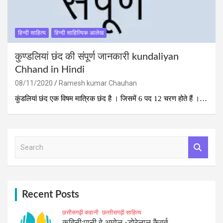
हिन्दी साहित्य
हिन्दी साहित्यिक आलेख
कुण्‍डलियां छंद की संपूर्ण जानकारी kundaliyan
Chhand in Hindi
08/11/2020
Ramesh kumar Chauhan
कुंडलियां छंद एक विषम मात्रिक छंद है । जिसमें 6 पद 12 चरण होते हैं ।…
S
e
a
r
c
h
Recent Posts
छत्तीसगढ़ी कहानी
छत्‍तीसगढ़ी साहित्‍य
कहिनी:पानी हे अमोल -डोरेलाल कैवर्त