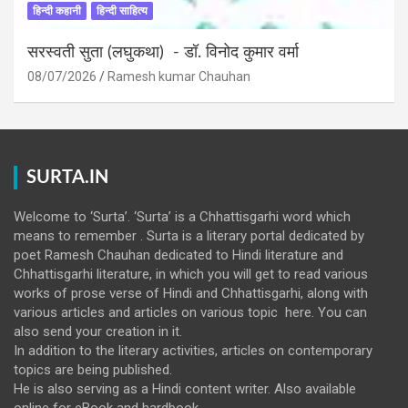
हिन्दी कहानी
हिन्दी साहित्य
सरस्वती सुता (लघुकथा) ​- डॉ. विनोद कुमार वर्मा
08/07/2026
Ramesh kumar Chauhan
SURTA.IN
Welcome to ‘Surta’. ‘Surta’ is a Chhattisgarhi word which
means to remember . Surta is a literary portal dedicated by
poet Ramesh Chauhan dedicated to Hindi literature and
Chhattisgarhi literature, in which you will get to read various
works of prose verse of Hindi and Chhattisgarhi, along with
various articles and articles on various topic here. You can
also send your creation in it.
In addition to the literary activities, articles on contemporary
topics are being published.
He is also serving as a Hindi content writer. Also available
online for eBook and hardbook