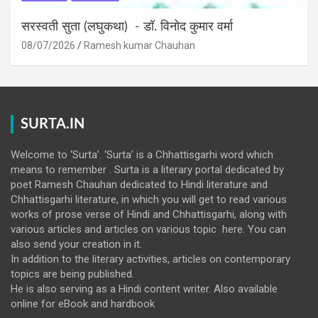
सरस्वती सुता (लघुकथा) ​- डॉ. विनोद कुमार वर्मा
08/07/2026
Ramesh kumar Chauhan
SURTA.IN
Welcome to ‘Surta’. ‘Surta’ is a Chhattisgarhi word which
means to remember . Surta is a literary portal dedicated by
poet Ramesh Chauhan dedicated to Hindi literature and
Chhattisgarhi literature, in which you will get to read various
works of prose verse of Hindi and Chhattisgarhi, along with
various articles and articles on various topic here. You can
also send your creation in it.
In addition to the literary activities, articles on contemporary
topics are being published.
He is also serving as a Hindi content writer. Also available
online for eBook and hardbook