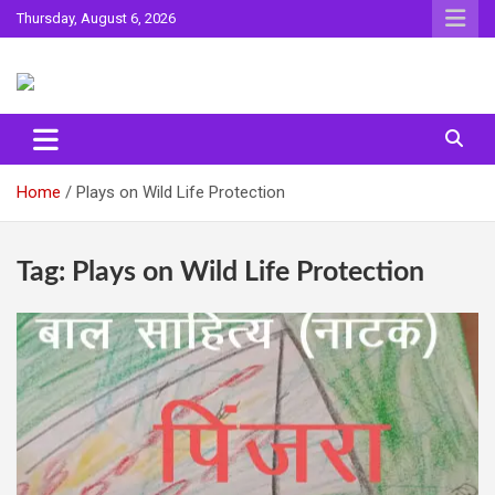
Skip
Thursday, August 6, 2026
to
content
Sahitya ki Dharohar
Surta
Home
Plays on Wild Life Protection
Tag:
Plays on Wild Life Protection