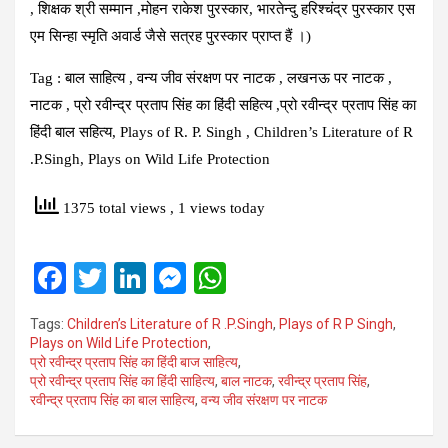
, शिक्षक श्री सम्मान ,मोहन राकेश पुरस्कार, भारतेन्दु हरिश्चंद्र पुरस्कार एस
एम सिन्हा स्मृति अवार्ड जैसे सत्रह पुरस्कार प्राप्त हैं ।)
Tag : बाल साहित्य , वन्य जीव संरक्षण पर नाटक , लखनऊ पर नाटक ,
नाटक , प्रो रवीन्द्र प्रताप सिंह का हिंदी सहित्य ,प्रो रवीन्द्र प्रताप सिंह का
हिंदी बाल सहित्य, Plays of R. P. Singh , Children’s Literature of R
.P.Singh, Plays on Wild Life Protection
1375 total views
, 1 views today
F
T
Li
M
W
a
wi
n
es
h
Tags:
Children’s Literature of R .P.Singh
,
Plays of R P Singh
,
ce
tt
ke
se
at
Plays on Wild Life Protection
,
प्रो रवीन्‍द्र प्रताप सिंह का हिंदी बाज साहित्‍य
,
b
er
dI
n
s
प्रो रवीन्‍द्र प्रताप सिंह का हिंदी साहित्‍य
,
बाल नाटक
,
रवीन्द्र प्रताप सिंह
,
o
n
g
A
रवीन्द्र प्रताप सिंह का बाल साहित्य
,
वन्य जीव संरक्षण पर नाटक
o
er
p