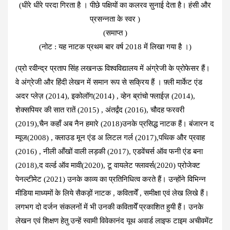
(धीरे धीरे परदा गिरता है । पीछे पक्षियों का कलरव सुनाई देता है। हंसी और
प्रसन्नता के स्वर )
(समाप्त )
(नोट : यह नाटक प्रथम बार वर्ष 2018 में लिखा गया है ।)
(प्रो रवीन्द्र प्रताप सिंह लखनऊ विश्वविद्यालय में अंग्रेजी के प्रोफेसर हैं।
वे अंग्रेजी और हिंदी लेखन में समान रूप से सक्रिय हैं । फ़्ली मार्केट एंड
अदर प्लेज़ (2014), इकोलॉग(2014) , व्हेन ब्रांचो फ्लाईज़ (2014),
शेक्सपियर की सात रातें (2015) , अंतर्द्वंद (2016), चौदह फरवरी
(2019),चैन कहाँ अब नैन हमारे (2018)उनके प्रसिद्ध नाटक हैं। बंजारन द
म्यूज(2008) , क्लाउड मून एंड अ लिटल गर्ल (2017),पथिक और प्रवाह
(2016) , नीली आँखों वाली लड़की (2017), एडवेंचर्स ऑव फनी एंड बना
(2018),द वर्ल्ड ऑव मावी(2020), टू वायलेट फ्लावर्स(2020) प्रोजेक्ट
पेनल्टीमेट (2021) उनके काव्य का प्रतिनिधित्व करते हैं। उन्होंने विभिन्न
मीडिया माध्यमों के लिये सैकड़ों नाटक , कवितायेँ , समीक्षा एवं लेख लिखे हैं।
लगभग दो दर्जन संकलनों में भी उनकी कवितायेँ प्रकाशित हुयी हैं। उनके
लेखन एवं शिक्षण हेतु उन्हें स्वामी विवेकानंद यूथ अवार्ड लाइफ टाइम अचीवमेंट