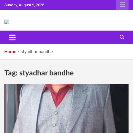
Skip
Sunday, August 9, 2026
to
content
Sahitya ki Dharohar
Surta
Home
styadhar bandhe
Tag:
styadhar bandhe