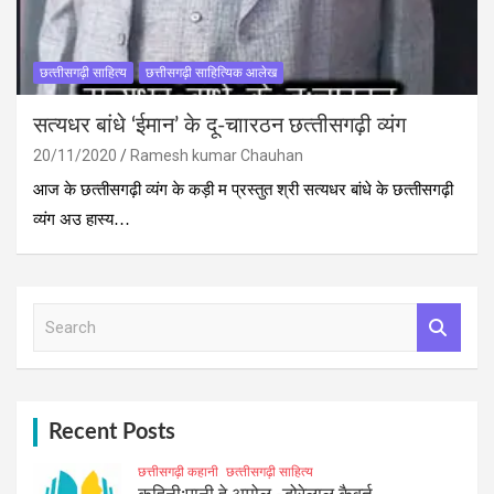
छत्‍तीसगढ़ी साहित्‍य
छत्तीसगढ़ी साहित्यिक आलेख
सत्‍यधर बांधे ‘ईमान’ के दू-चाारठन छत्‍तीसगढ़ी व्‍यंग
20/11/2020
Ramesh kumar Chauhan
आज के छत्‍तीसगढ़ी व्‍यंग के कड़ी म प्रस्‍तुत श्री सत्‍यधर बांधे के छत्‍तीसगढ़ी
व्‍यंग अउ हास्‍य…
S
e
a
r
c
h
Recent Posts
छत्तीसगढ़ी कहानी
छत्‍तीसगढ़ी साहित्‍य