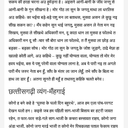
सकय की हरहा चरना अउ हुमेड़ना हे। अइसने आनी-बानी के जीव जन्तु से
आनी-बानी के गुन सीखना हे। मोर गोठ ला सुन के जगतू माथा ला धरलिस
अउ कहिथे- का भईया बड़े-बड़े पशु मन ला बताथस, मुसवा असन ले कुछू नइ
सीख सकन का?। मँय कहेन सुन भाई जगतू, मुसवा असन ले नेता मन नइ
सिखय, मुसवा ले सीखथे अधिकारी मन, दू काठा धान ला मुसवा ह फोलथे त
अधिकारी मन दू सौ -चार सौ बोरा धान ला फोलथे, त तैं मुसवा ला छोड़ अउ
बड़का – बड़का सोच। मोर गोठ ला सुन के जगतू के जोश जुड़ागे, ठाढे मेछा हा
खालहे कोती आगे, अउ कहिथे – कुछू नहीं योग्यता वाला, योग्यता तो मोर मेर
हवय भईया, बस ये पशु परेमी वाला योग्यता लाना हे, अब ये पारी नइ ता अगले
पारी मँय जरुर नेता बन हूँ, साँप के मंतर ला जान लेहू़ँ, तभे साँप के बिला मा
हाथ ला डार हूँ। अतना सुनते ही महूँ ह तथास्तु कहिके चलते बनेव।
छत्‍तीसगढ़ी व्‍यंग-मँहगाई
कोनो ह बने कहे हे ‘घुरुवा के घलो दिन बहुरथे’, आज हम एला पांच-परगट
देखन घलो हन। कइसे जब हम पहिली साग-भाजी बिसाय बर हटरी जावत
रहेन, त फार-फार सड़े-गले साग-भाजी के कचरा बस्सावत राहय, कोनो जगा
अंडा भाजी, कोनो जगा मुरई भाजी त कोनो मेर पिचकुलहा पताल फेकाय राहय