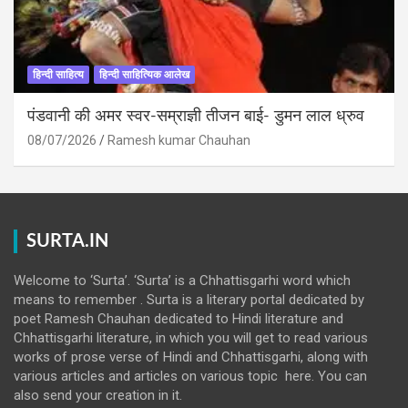
हिन्दी साहित्य
हिन्दी साहित्यिक आलेख
पंडवानी की अमर स्वर-सम्राज्ञी तीजन बाई- डुमन लाल ध्रुव
08/07/2026
Ramesh kumar Chauhan
SURTA.IN
Welcome to ‘Surta’. ‘Surta’ is a Chhattisgarhi word which
means to remember . Surta is a literary portal dedicated by
poet Ramesh Chauhan dedicated to Hindi literature and
Chhattisgarhi literature, in which you will get to read various
works of prose verse of Hindi and Chhattisgarhi, along with
various articles and articles on various topic here. You can
also send your creation in it.