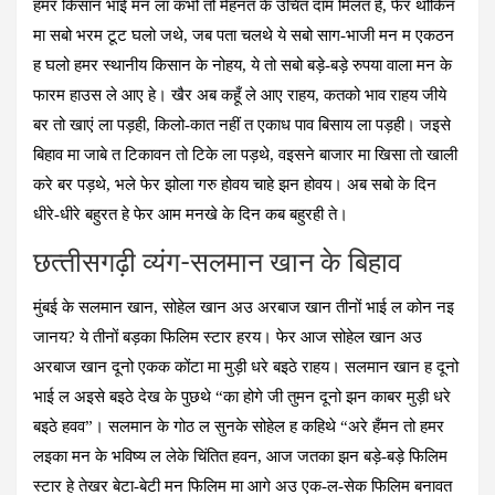
हमर किसान भाई मन ला कभो तो मेहनत के उचित दाम मिलत हे, फेर थोकिन
मा सबो भरम टूट घलो जथे, जब पता चलथे ये सबो साग-भाजी मन म एकठन
ह घलो हमर स्थानीय किसान के नोहय, ये तो सबो बड़े-बड़े रुपया वाला मन के
फारम हाउस ले आए हे। खैर अब कहूँ ले आए राहय, कतको भाव राहय जीये
बर तो खाएं ला पड़ही, किलो-कात नहीं त एकाध पाव बिसाय ला पड़ही। जइसे
बिहाव मा जाबे त टिकावन तो टिके ला पड़थे, वइसने बाजार मा खिसा तो खाली
करे बर पड़थे, भले फेर झोला गरु होवय चाहे झन होवय। अब सबो के दिन
धीरे-धीरे बहुरत हे फेर आम मनखे के दिन कब बहुरही ते।
छत्‍तीसगढ़ी व्‍यंग-सलमान खान के बिहाव
मुंबई के सलमान खान, सोहेल खान अउ अरबाज खान तीनों भाई ल कोन नइ
जानय? ये तीनों बड़का फिलिम स्टार हरय। फेर आज सोहेल खान अउ
अरबाज खान दूनो एकक कोंटा मा मुड़ी धरे बइठे राहय। सलमान खान ह दूनो
भाई ल अइसे बइठे देख के पुछथे “का होगे जी तुमन दूनो झन काबर मुड़ी धरे
बइठे हवव”। सलमान के गोठ ल सुनके सोहेल ह कहिथे “अरे हँमन तो हमर
लइका मन के भविष्य ल लेके चिंतित हवन, आज जतका झन बड़े-बड़े फिलिम
स्टार हे तेखर बेटा-बेटी मन फिलिम मा आगे अउ एक-ल-सेक फिलिम बनावत