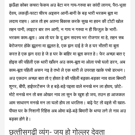
झऊँहा कोबर कचरा फेकय अउ बेटा मन गाय-गरुवा बर कांदी लानय, पैरा-भूसा
देवय, लकड़ी-फाटा चीरय अइसन आनी-बानी के बड़ भारी भरकम बूता मा
लदाय राहय। आज तो हम अतना बिकास करके सुख मा हवन की टोटी खोल
तहन पानी, लाइटर बार तन आगी, न गाय न गरुवा न ही फिजुल के भारी-
भरकम काम-बूता। अब तो घर के दू झन सदस्य भर रोजगार मा हे, तहन सब
बेरोजगार होके झूलना मा झूलत हे, एक झन दाई हे जे ह घर भीतरी मा बुता
करत हे एक झन ददा हे जे ह घर के बाहिर मा बूता करत हे। फेर अच्छा बात ए
होइस की पहिली एक थारी खाँवन अउ काम-बूता मा ओला पचो घलो डरन, अब
काम-बूता पहिली असन नइ हे तभो ले एक थारी ले उपराहा खाके पचो डरथन।
अउ एकठन अच्छा बात तो ए होवत हे की पहिली बड़़का-बड़का नाव वाला बिमारी
शुगर, बीपी, हाईपरटेंसन जे ह बड़े-बड़े पइसा वाले मनखे मन ला होवय, छोटे-
मोटे मनखे मन तो बस ओखर नाव ला सुन के खुश हो जय, तउन हा आजकल
आम साधारण मनखे मन ला घलो होय ला धरलिस। बाढ़े पेट तो वइसे भी खात-
पीयत घर के निशानी रिहिस अब ओमा बड़े-बड़े बिमारी के थप्पा लगे ले नाव अउ
बड़का होगे हे।
छत्‍तीसगढ़ी व्‍यंग- जय हो गोल्‍लर देवता