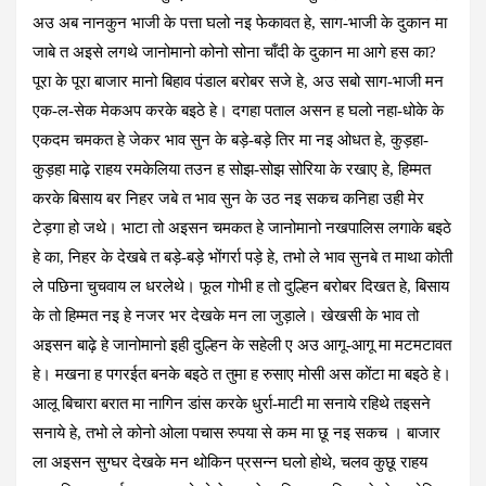
अउ अब नानकुन भाजी के पत्ता घलो नइ फेकावत हे, साग-भाजी के दुकान मा
जाबे त अइसे लगथे जानोमानो कोनो सोना चाँदी के दुकान मा आगे हस का?
पूरा के पूरा बाजार मानो बिहाव पंडाल बरोबर सजे हे, अउ सबो साग-भाजी मन
एक-ल-सेक मेकअप करके बइठे हे। दगहा पताल असन ह घलो नहा-धोके के
एकदम चमकत हे जेकर भाव सुन के बड़े-बड़े तिर मा नइ ओधत हे, कुड़हा-
कुड़हा माढ़े राहय रमकेलिया तउन ह सोझ-सोझ सोरिया के रखाए हे, हिम्मत
करके बिसाय बर निहर जबे त भाव सुन के उठ नइ सकच कनिहा उही मेर
टेड़गा हो जथे। भाटा तो अइसन चमकत हे जानोमानो नखपालिस लगाके बइठे
हे का, निहर के देखबे त बड़े-बड़े भोंगर्रा पड़े हे, तभो ले भाव सुनबे त माथा कोती
ले पछिना चुचवाय ल धरलेथे। फूल गोभी ह तो दुल्हिन बरोबर दिखत हे, बिसाय
के तो हिम्मत नइ हे नजर भर देखके मन ला जुड़ाले। खेखसी के भाव तो
अइसन बाढ़े हे जानोमानो इही दुल्हिन के सहेली ए अउ आगू-आगू मा मटमटावत
हे। मखना ह पगरईत बनके बइठे त तुमा ह रुसाए मोसी अस कोंटा मा बइठे हे।
आलू बिचारा बरात मा नागिन डांस करके धुर्रा-माटी मा सनाये रहिथे तइसने
सनाये हे, तभो ले कोनो ओला पचास रुपया से कम मा छू नइ सकच । बाजार
ला अइसन सुग्घर देखके मन थोकिन प्रसन्न घलो होथे, चलव कुछू राहय