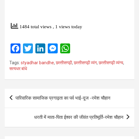
1484 total views
, 1 views today
F
T
Li
M
W
a
wi
n
es
h
Tags:
styadhar bandhe
,
छत्‍तीसगढ़ी
,
छत्‍तीसगढ़ी व्‍यंग
,
छत्‍तीसगढ़ी व्‍यंग्‍य
,
ce
tt
ke
se
at
सत्‍यधर बांधे
b
er
dI
n
s
o
n
g
A
Post
o
er
p
पारिवारिक सामाजिक प्रगाढ़ता का पर्व भाई-दूज -रमेश चौहान
navigation
k
p
धरती में माता-पिता ईश्वर की जीवंत प्रतिमूर्ति-रमेश चौहान