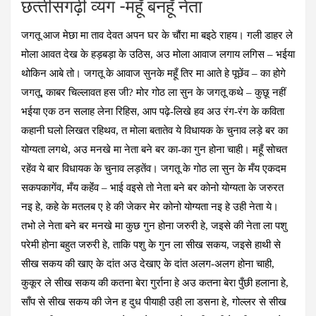
छत्‍तीसगढ़ी व्‍यंग -महूँ बनहूँ नेता
जगतू आज मेछा मा ताव देवत अपन घर के चौंरा मा बइठे राहय। गली डाहर ले
मोला आवत देख के हड़बड़ा के उठिस, अउ मोला आवाज लगाय लगिस – भईया
थोकिन आबे तो। जगतू के आवाज सुनके महूँ तिर मा आते हे पूछेंव – का होगे
जगतू, काबर चिल्लावत हस जी? मोर गोठ ला सुन के जगतू कथे – कुछू नहीं
भईया एक ठन सलाह लेना रिहिस, आप पढ़े-लिखे हव अउ रंग-रंग के कविता
कहानी घलो लिखत रहिथव, त मोला बतातेव ये विधायक के चुनाव लड़े बर का
योग्यता लगथे, अउ मनखे मा नेता बने बर का-का गुन होना चाही। महूँ सोचत
रहेंव ये बार विधायक के चुनाव लड़तेंव। जगतू के गोठ ला सुन के मँय एकदम
सकपकागेंव, मँय कहेंंव – भाई वइसे तो नेता बने बर कोनो योग्यता के जरुरत
नइ हे, कहे के मतलब ए हे की जेकर मेर कोनो योग्यता नइ हे उही नेता ये।
तभो ले नेता बने बर मनखे मा कुछ गुन होना जरुरी हे, जइसे की नेता ला पशु
परेमी होना बहुत जरुरी हे, ताकि पशु के गुन ला सीख सकय, जइसे हाथी से
सीख सकय की खाए के दांत अउ देखाए के दांत अलग-अलग होना चाही,
कुकूर ले सीख सकय की कतना बेरा गुर्राना हे अउ कतना बेरा पुँछी हलाना हे,
साँप से सीख सकय की जेन ह दुध पीयाही उही ला डसना हे, गोल्लर से सीख