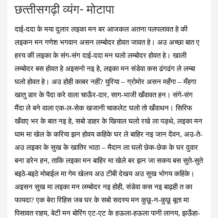
छत्‍तीसगढ़ी व्‍यंग- मोटापा
दाई-ददा के मया दुलार लइका मन बर आजकल अतना पलपलावत हे की
लइकन मन गणेश भगवान असन लम्बोदर होवत जावत हे। अउ अच्छा बात ए
हरय की लइका के संग-संग दाई-ददा मन घलो लम्बोदर होवत हे। खाली
लम्बोदर बस होवत हे अइसनो नइ हे, लइका मन संडेवा कस ढंगढंग ले लम्बा
घलो होवत हे। अउ होही काबर नहीं? युरिया – ग्रोमोर असन महँगा – मँहगा
खातु डार के पैदा करे वाला चाऊँर-दार, साग-भाजी खँवावत हन। संगे-संग
मैंदा ले बने वाला एक-ल-सेक खजानी चाकलेट घलो तो खँवाथन। सिरिफ
खँवाए भर के बात नइ हे, सबो डाहर के खियाल घलो रखे ला पड़थे, लइका मन
घाम मा खेल के करिया झन होवय कहिके घर ले बाहिर नइ जान देंवन, अउ-ते-
अउ लइका के सुख के खातिर भाठा – मैदान ला घलो छेक-छेक के घर दुवार
बना डरेन हन, ताकि लइका मन बाहिर मा खेले बर झन जा सकय बस सुते-सुते
बइठे-बइठे मोबाईल मा गेम खेलय अउ टीबी देखय अउ सुख भोगय कहिके।
अइसन सुख मा लइका मन लम्बोदर नइ होही, संडेवा कस नइ बाढ़ही त का
फायदा? एक बेरा रिहिस जब घर के सबो सदस्य मन कुछू-न-कुछू बूता मा
पिसावत राहय, बेटी मन बोरिंग एट-एट के हऊला-हऊला पानी लानय, झऊँहा-