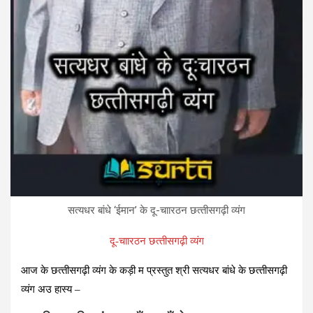
सत्‍यधर बांधे ‘ईमान’ के दू-चाारठन छत्‍तीसगढ़ी व्‍यंग
दू-चाारठन छत्‍तीसगढ़ी व्‍यंग
आज के छत्‍तीसगढ़ी व्‍यंग के कड़ी म प्रस्‍तुत श्री सत्‍यधर बांधे के छत्‍तीसगढ़ी
व्‍यंग अउ हास्‍य –