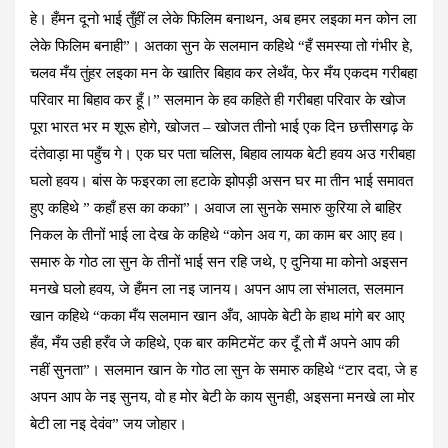
हे। हँमन दूनो भाई तुँहीं ल लेके फिलिम बनाथन, अब हमर लइका मन कोन ला
लेके फिलिम बनाही”। अतका सुन के सलमान कहिथे “हँ समस्या तो गंभीर हे,
चलव मँय तुंहर लइका मन के खातिर बिहाव कर लेथँव, फेर मँय एकदम गरीबहा
परिवार मा बिहाव कर हूँ।” सलमान के हव कहिते ही गरीबहा परिवार के खोज
पूरा भारत भर म शूरू होगे, खोजत – खोजत तीनो भाई एक दिन छत्तीसगढ़ के
दंतेवाड़ा मा पहुँच गे। एक घर पता चलिस, बिहाव लायक बेटी हवय अउ गरीबहा
घलो हवय। बांस के फइरका ला हटाके झोपड़ी असन घर मा तीन भाई समावत
हुए कहिथे ” कहाँ हस का कका”। अवाज ला सुनके समारु कुरिया ले बाहिर
निकल के तीनों भाई ला देख के कहिथे “कोन अव ग, का काम बर आए हव।
समारु के गोठ ला सुन के तीनों भाई सन रहि जथे, ए दुनिया मा कोनो अइसन
मनखे घलो हवय, जे हँमन ला नइ जानय। अपन आप ला संभालत, सलमान
खान कहिथे “कका मँय सलमान खान अँव, आपके बेटी के हाथ मांगे बर आए
हँव, मँय उही हरँव जे कहिथे, एक बार कमिटमेंट कर दूँ तो मैं अपने आप की
नहीं सुनता”। सलमान खान के गोठ ला सुन के समारु कहिथे “टार ददा, जे ह
अपन आप के नइ सुनय, वो ह मोर बेटी के काय सुनही, अइसना मनखे ला मोर
बेटी ला नइ देवंव” जय जोहार।