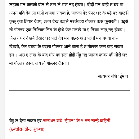
लइका मन कतको बोल ले टस-ले-मस नइ होवय। दीदी मन चाही त घर मा
अपन पति देव ला घलो अजमा सकत हे, जतका बेर पेपर धर के पढ़े बर बइठही
कुछू बूता तियार देवय, तहन देख कइसे मरकंडहा गोल्लर कस फूसरही। वइसे
तो गोल्लर एक निश्चित लिंग के होथे फेर मनखे मा ए नियम लागू नइ होवय।
जेखर घर देखबे तेखर घर पति देव मन बछरु अउ पत्नी मन बघवा कस
दिखते, फेर बघवा के बदला गोल्लर आने वाला हे त गोल्लर कस कह सकत
हन। अउ ए लेख के बाद मोर का हाल होही मँहू नइ जानव काबर की मोरो घर
मा गोल्लर हवय, जय हो गोल्लर देंवता।
-सत्‍यधर बांधे ‘ईमान’
येहू ल देख सकत हव
-सत्‍यधर बांधे ‘ईमान’ के 5 ठन नान्‍हे कहिनी
(छत्‍तीसगढ़ी-लघुकथा)