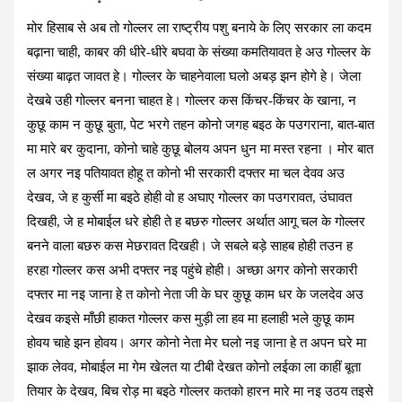
मोर हिसाब से अब तो गोल्लर ला राष्ट्रीय पशु बनाये के लिए सरकार ला कदम
बढ़ाना चाही, काबर की धीरे-धीरे बघवा के संख्या कमतियावत हे अउ गोल्लर के
संख्या बाढ़त जावत हे। गोल्लर के चाहनेवाला घलो अबड़ झन होगे हे। जेला
देखबे उही गोल्लर बनना चाहत हे। गोल्लर कस किंचर-किंचर के खाना, न
कुछू काम न कुछू बुता, पेट भरगे तहन कोनो जगह बइठ के पउगराना, बात-बात
मा मारे बर कुदाना, कोनो चाहे कुछू बोलय अपन धुन मा मस्त रहना । मोर बात
ल अगर नइ पतियावत होहू त कोनो भी सरकारी दफ्तर मा चल देवव अउ
देखव, जे ह कुर्सी मा बइठे होही वो ह अघाए गोल्लर का पउगरावत, उंघावत
दिखही, जे ह मोबाईल धरे होही ते ह बछरु गोल्लर अर्थात आगू चल के गोल्लर
बनने वाला बछरु कस मेछरावत दिखही। जे सबले बड़े साहब होही तउन ह
हरहा गोल्लर कस अभी दफ्तर नइ पहुंचे होही। अच्छा अगर कोनो सरकारी
दफ्तर मा नइ जाना हे त कोनो नेता जी के घर कुछू काम धर के जलदेव अउ
देखव कइसे माँछी हाकत गोल्लर कस मुड़ी ला हव मा हलाही भले कुछू काम
होवय चाहे झन होवय। अगर कोनो नेता मेर घलो नइ जाना हे त अपन घरे मा
झाक लेवव, मोबाईल मा गेम खेलत या टीबी देखत कोनो लईका ला काहीं बूता
तियार के देखव, बिच रोड़ मा बइठे गोल्लर कतको हारन मारे मा नइ उठय तइसे