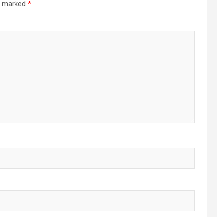
re marked
*