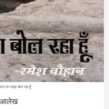
अदना सा गड्ढ़ा बोला रहा हूँ
्‍य आलेख