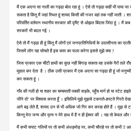
मैं एक अदना सा नाली का गड्ढा बोल रहा हूं । ऐसे तो गड्ढा कहीं भी पाया जा
सकता है किंतु मैं जहां स्थित हूं शायद किसी की नजर वहां तक नहीं जाती । शायद
परिवर्तित वर्तमान स्थानीय सरकार की दृष्टि से ओझल बिंदास जिंदा हूं । मैं कब
सरकारें भी बदल गई ।
ऐसे तो मैं गड्ढा ही हूं किंतु मैं लोगों एवं जनप्रतिनिधियों के उदासीनता का प
जिसमें लोग यह सोचते हैं इस काम का फला करेगा इससे मुझे क्‍या ?
जिस प्रकार एक चींटी हाथी का कुछ नहीं बिगाड़ सकता वह उसके पैरों तले रौंद
मुहाल कर देता है । ठीक उसी प्रकार मैं एक अदना सा गड्ढा ही हूं जो मनुष्यों की पै
कर सकता हूं ।
गॉंव की गली हो या शहर का चम्‍चमाती पक्‍की सड़के, पहुँच मार्ग हो या स्‍टेट हाइवे 
जीने दो’ पर विश्‍वास करता हूँ । इसिलिये मुझे मुझसे टकराते-हपटते गिरते द
आगे बढ़ लेते हैं, शायद उन से भी अधिक जो गिर कर कराह होते हैं । मुझ से 
किन्‍तु मेरा जन्‍म और मृत्‍य न मेरे हाथ में हैं न ही ईश्‍वर की । यह तो केवल और केव
मैं कभी सपाट गलियों पर तो कभी अंधड़मोड़ पर, कभी चौराहे पर तो कभी T आका