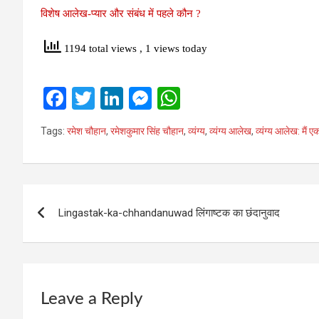
विशेष आलेख-प्‍यार और संबंध में पहले कौन ?
1194 total views
, 1 views today
F
T
Li
M
W
a
wi
n
es
h
Tags:
रमेश चौहान
,
रमेशकुमार सिंह चौहान
,
व्‍यंग्‍य
,
व्‍यंग्‍य आलेख
,
व्‍यंग्‍य आलेख: मैं 
ce
tt
ke
se
at
b
er
dI
n
s
o
n
g
A
Post
o
er
p
Lingastak-ka-chhandanuwad लिंगाष्टक का छंदानुवाद
navigation
k
p
Leave a Reply