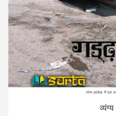
व्‍यंग्‍य आलेख: मैं एक 
व्‍यंग