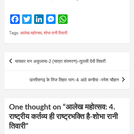
F
T
Li
M
W
a
wi
n
es
h
Tags:
आलेख महोत्‍सव
,
शोभा रानी तिवारी
ce
tt
ke
se
at
b
er
dI
n
s
o
n
g
A
Post
यायावर मन अकुलाया-2 (यात्रा संस्‍मरण)-तुलसी देवी तिवारी
o
er
p
navigation
k
p
छत्‍तीसगढ़ के तिज तिहार भाग-4: आठे कन्‍हैया -रमेश चौहान
One thought on “
आलेख महोत्‍सव: 4.
राष्ट्रीय कर्तव्य ही राष्ट्रभक्ति है-शोभा रानी
तिवारी
”