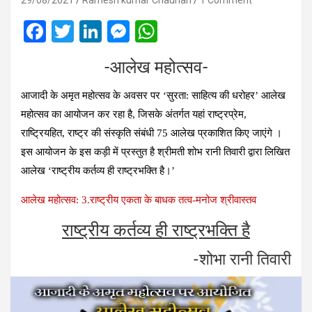
29/08/2021
Ramesh kumar Chauhan
1 Comment
F
T
Li
M
W
a
wi
n
es
h
-आलेख महोत्‍सव-
ce
tt
ke
se
at
b
er
dI
n
s
आजादी के अमृत महोत्‍सव के अवसर पर ‘सुरता: साहित्‍य की धरोहर’ आलेख
o
n
g
A
महोत्‍सव का आयोजन कर रहा है, जिसके अंतर्गत यहां राष्‍ट्रप्रेम,
राष्ट्रियहित, राष्‍ट्र की संस्‍कृति संबंधी 75 आलेख प्रकाशित किए जाएंगे ।
o
er
p
इस आयोजन के इस कड़ी में प्रस्‍तुत है श्रीमती शोभ रानी तिवारी द्वारा लिखित
k
p
आलेख ‘राष्ट्रीय कर्तव्य ही राष्ट्रभक्ति है।’
आलेख महोत्‍सव: 3.राष्ट्रीय एकता के बाधक तत्व-मनोज श्रीवास्‍तव
राष्ट्रीय कर्तव्य ही राष्ट्रभक्ति है
-शोभा रानी तिवारी