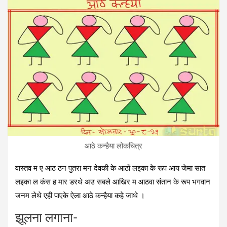
आठे कन्‍हैया लोकचित्र
वास्‍तव म ए आठ ठन पुतरा मन देवकी के आठों लइका के रूप आय जेमा सात
लइका ल कंस ह मार डरथे अउ सबले आखिर म आठवा संतान के रूप भगवान
जनम लेथे एही पाएके ऐला आठे कन्‍हैया कहे जाथे ।
झूलना लगाना-