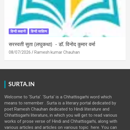
हिन्दी कहानी
हिन्दी साहित्य
सरस्वती सुता (लघुकथा) ​- डॉ. विनोद कुमार वर्मा
08/07/2026
Ramesh kumar Chauhan
SURTA.IN
Welcome to ‘Surta’. ‘Surta’ is a Chhattisgarhi word which
means to remember . Surta is a literary portal dedicated by
poet Ramesh Chauhan dedicated to Hindi literature and
Chhattisgarhi literature, in which you will get to read various
works of prose verse of Hindi and Chhattisgarhi, along with
various articles and articles on various topic here. You can