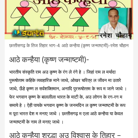
छत्‍तीसगढ़ के तिज तिहार भाग-4: आठे कन्‍हैया (कृष्‍ण जन्‍माष्‍टमी)-रमेश चौहान
आठे कन्‍हैया (कृष्‍ण जन्‍माष्‍टमी)-
भारतीय संस्‍कृति राम अउ कृष्‍ण के रंग ले रंगे हे । जिहां राम ल मर्यादा
पुरूषोत्‍तम कहिके व्‍यवहारिक माने जाथे, ओखर चरित्र ल जीवन मा उतारे
जाथे, ऊँहे कृष्‍ण ल सर्वशक्तिमान, अनादि पुररूषोत्‍तम के रूप म जाने जाथे ।
फेर भगवान कृष्‍ण के बाललीला भारत के माटी के, अउ लोगन के रग-रग म
समाये हे । ऐही पायके भगवान कृष्‍ण के जनमदिन ल कृष्‍ण जन्‍माष्‍टमी के रूप
म पूरा भारत देश म मनाए जाथे । छत्‍तीसगढ़ म एला आठे कन्‍हैया या केवल
जन्‍माष्‍टमी के नाम ले मनाए जाथे ।
आठे कन्‍हैया श्रद्धा अउ विश्‍वास के तिहार –