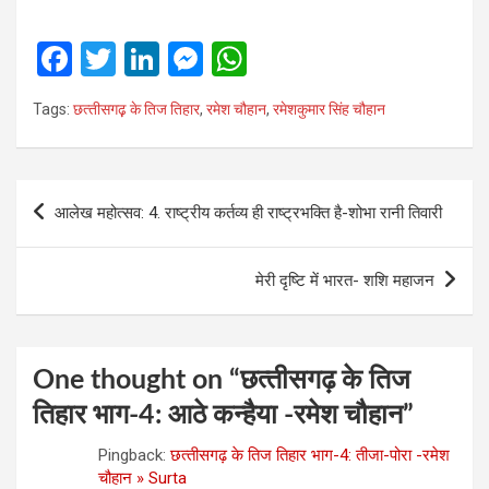
F
T
Li
M
W
a
wi
n
es
h
Tags:
छत्‍तीसगढ़़ के तिज तिहार
,
रमेश चौहान
,
रमेशकुमार सिंह चौहान
ce
tt
ke
se
at
b
er
dI
n
s
o
n
g
A
Post
आलेख महोत्‍सव: 4. राष्ट्रीय कर्तव्य ही राष्ट्रभक्ति है-शोभा रानी तिवारी
o
er
p
navigation
k
p
मेरी दृष्टि में भारत- शशि महाजन
One thought on “
छत्‍तीसगढ़ के तिज
तिहार भाग-4: आठे कन्‍हैया -रमेश चौहान
”
Pingback:
छत्‍तीसगढ़ के तिज तिहार भाग-4: तीजा-पोरा -रमेश
चौहान » Surta