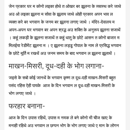
जेन प्रकार घर म कोनो लइका होथे त ओखर बर झूलना के व्‍यवस्‍थ करे जाथे
अउ ओ लइका झूलना म सोवा के झूलाय जाथे ओही प्रकार अपन भाव ल
व्‍यक्‍त करे बर भगवान के जनम बर झूलना लगाए जाथे । मंदिर-देवालय म
अपन-अपन घर भगवान बर अपन श्रद्ध अउ शक्ति के अनुरूप झूलना सजाथें
। कहूं लकड़ी के झूलना सजाथें त कहूं धातु के छोटे आसन त कोनो बाजार म
मिलईया रेडीमेंट झूलना म । ए झूलना लड्डू गोपाल के नाम ले प्रसिद्ध भगवान
के छोटे मूर्ति म रखथें अउ जनम समय के बाद भगवान ल झूलना झूलाथें ।
माखन-मिसरी, दूध-दही के भोग लगाना-
जइसे के सबो कोई जानथें के भगवान कृष्‍ण ल दूध-दही माखन-मिसरी बहुत
पसंद रहिस ऐही पायके आज के दिन भगवान ल दूध-दही माखन-मिसरी के
भोग लगाए जाथे ।
फरहार बनाना-
आज के दिन उपास रहिथें, उपास म नमक ले बने कोनो भी चीज खाए के
मनाही रहिथे अउ भगवान ल छप्‍पन भोग के भोग लगाए जाथे ए मान के लोगन