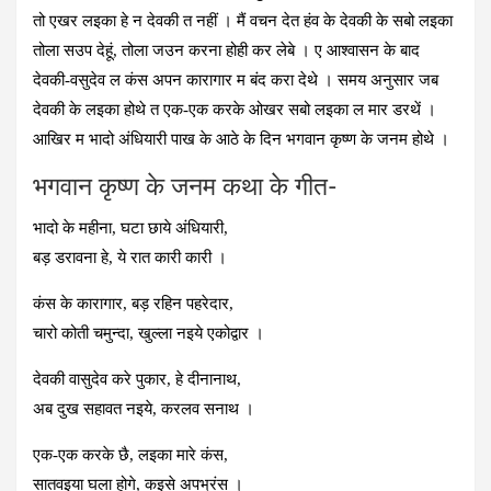
तो एखर लइका हे न देवकी त नहीं । मैं वचन देत हंव के देवकी के सबो लइका
तोला सउप देहूं, तोला जउन करना होही कर लेबे । ए आश्‍वासन के बाद
देवकी-वसुदेव ल कंस अपन कारागार म बंद करा देथे । समय अनुसार जब
देवकी के लइका होथे त एक-एक करके ओखर सबो लइका ल मार डरथें ।
आखिर म भादो अंधियारी पाख के आठे के दिन भगवान कृष्‍ण के जनम होथे ।
भगवान कृष्‍ण के जनम कथा के गीत-
भादो के महीना, घटा छाये अंधियारी,
बड़ डरावना हे, ये रात कारी कारी ।
कंस के कारागार, बड़ रहिन पहरेदार,
चारो कोती चमुन्दा, खुल्ला नइये एकोद्वार ।
देवकी वासुदेव करे पुकार, हे दीनानाथ,
अब दुख सहावत नइये, करलव सनाथ ।
एक-एक करके छै, लइका मारे कंस,
सातवइया घला होगे, कइसे अपभ्रंस ।