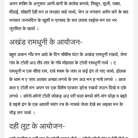
अपन शक्ति के अनुसार आनी-बानी के कलेवा बनाथे, तिखुर, सूजी, पक्‍वा,
मीठाई, सोहारी ऐही मन ल फरहार कहे जाथे, जेन ल भगवान अर्पण करे के बाद
भगवान जनमदिन के खुशी म प्रसाद के रूप उपास रहईया मन घर भर
जुरमिल के खाथें ।
अखंड रामधुनी के आयोजन-
बहुत अकन गॉंव मन आठे के दिन चौबीस घंटा के अखंड रामधुनी रखथें, जेमा
गांव के टोली अउ तीर-तार के गॉव मोहल्‍ला के टोली रामधुनी गाथें । ए
रामधुनी म एक सीता राम, राधे श्‍याम के जाप ल कई ढंग ले गाए जाथे, ढोलक
के थाम म ए जाप अतका अच्‍छा लगथे के तन अउ मन ह नाचे लगथे । आज
कल ए टोली मन अपन पर एक विशेष प्रकार ड्रेस रखथें जउन दिखे म एके
लगथे । कोनो-कोनो टोली जोकड़ अउ परी घला बनथें संगे-संग घोड़ा म बइठे
हे तइसे ढंग के एक आदमी स्‍वांग रच के नाचथे जेला देखे बर लइका मन के
भीड़ लग जाथे ।
दही लूट के आयोजन-