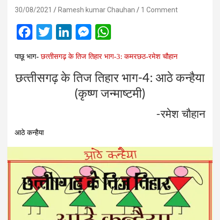
30/08/2021
Ramesh kumar Chauhan
1 Comment
F
T
Li
M
W
a
wi
n
es
h
पाछू भाग-
छत्‍तीसगढ़ के तिज तिहार भाग-3: कमरछठ-रमेश चौहान
ce
tt
ke
se
at
b
er
dI
n
s
छत्‍तीसगढ़ के तिज तिहार भाग-4: आठे कन्‍हैया
o
n
g
A
(कृष्‍ण जन्‍माष्‍टमी)
o
er
p
-रमेश चौहान
k
p
आठे कन्‍हैया