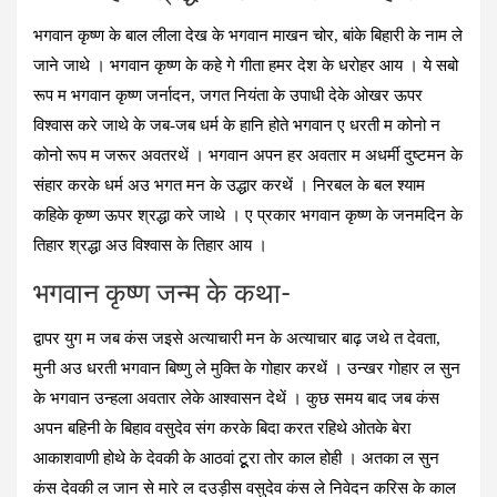
भगवान कृष्‍ण के बाल लीला देख के भगवान माखन चोर, बांके बिहारी के नाम ले
जाने जाथे । भगवान कृष्‍ण के कहे गे गीता हमर देश के धरोहर आय । ये सबो
रूप म भगवान कृष्‍ण जर्नादन, जगत नियंता के उपाधी देके ओखर ऊपर
विश्‍वास करे जाथे के जब-जब धर्म के हानि होते भगवान ए धरती म कोनो न
कोनो रूप म जरूर अवतरथें । भगवान अपन हर अवतार म अधर्मी दुष्‍टमन के
संहार करके धर्म अउ भगत मन के उद्धार करथें । निरबल के बल श्‍याम
कहिके कृष्‍ण ऊपर श्रद्धा करे जाथे । ए प्रकार भगवान कृष्‍ण के जनमदिन के
तिहार श्रद्धा अउ विश्‍वास के तिहार आय ।
भगवान कृष्‍ण जन्‍म के कथा-
द्वापर युग म जब कंस जइसे अत्‍याचारी मन के अत्‍याचार बाढ़ जथे त देवता,
मुनी अउ धरती भगवान बिष्‍णु ले मुक्ति के गोहार करथें । उन्‍खर गोहार ल सुन
के भगवान उन्‍हला अवतार लेके आश्‍वासन देथें । कुछ समय बाद जब कंस
अपन बहिनी के बिहाव वसुदेव संग करके बिदा करत रहिथे ओतके बेरा
आकाशवाणी होथे के देवकी के आठवां टूूरा तोर काल होही । अतका ल सुन
कंस देवकी ल जान से मारे ल दउड़ीस वसुदेव कंस ले निवेदन करिस के काल