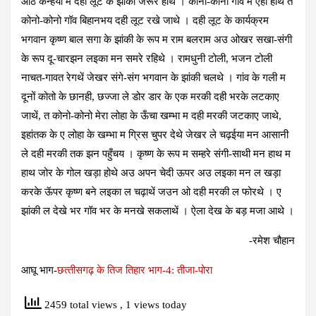
आठे कन्हैया म दही लूट के झांकी जरूर होथे । कोनो-कोनो गांव म ऐही होथे त
कोनो-कोनो गॉव बिहानभय दही लूट रखे जाथे । दही लूट के कार्यक्रम
भगवान कृष्‍ण बाल सगा के झांकी के रूप म राम बलराम अउ ओखर सखा-संगी
के रूप दू-चारझन लइका मन समरे रहिथे । रामधुनी टोली, भजन टोली
नाचत-गावत रेगथें जेखर संगे-संग भगवान के झांकी चलथे । गांव के गली म
दूनों कोतो के छानही, छज्‍जा ले डोर डार के एक मरकी दही भरके लटकाए
जाथें, त कोनो-कोनो मेरा लोहा के ऊँचा खम्‍भा म दही मरकी जटकाए जाथे,
इहांतक के ए लोहा के खम्‍भा म ग्रिस चुपर देथे जेखर ले चढ़ईया मन आसानी
ले दही मरकी तक झन पहुँचय । कृष्‍ण के रूप म सम्‍हरे संगी-साथी मन हाथ म
हाथ जोर के गोल खड़ा होथे अउ अपन चेदी ऊपर अउ लइका मन ल खड़ा
करके ऊॅपर कृष्‍ण बने लइका ल चढ़ाथें जउन ओ दही मरकी ल फोरथे । ए
झांकी ल देखे भर गॉव भर के मनखे सकलाथें । ऐला देख के बड़ मजा आथे ।
-रमेश चौहान
आघू भाग-
छत्‍तीसगढ़ के तिज तिहार भाग-4: तीजा-पोरा
2459 total views
, 1 views today