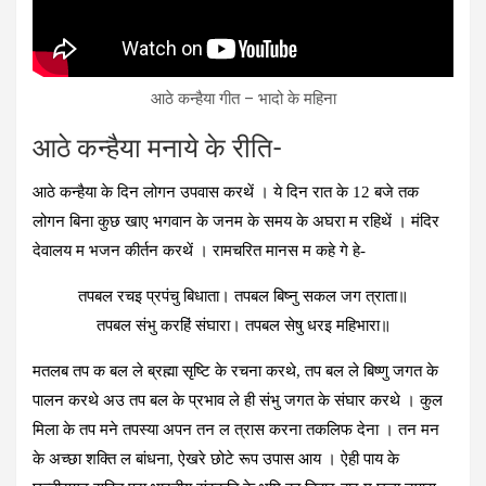
आठे कन्‍हैया गीत – भादो के महिना
आठे कन्‍हैया मनाये के रीति-
आठे कन्‍हैया के दिन लोगन उपवास करथें । ये दिन रात के 12 बजे तक
लोगन बिना कुछ खाए भगवान के जनम के समय के अघरा म रहिथें । मंदिर
देवालय म भजन कीर्तन करथें । रामचरित मानस म कहे गे हे-
तपबल रचइ प्रपंचु बिधाता। तपबल बिष्नु सकल जग त्राता॥
तपबल संभु करहिं संघारा। तपबल सेषु धरइ महिभारा॥
मतलब तप क बल ले ब्रह्मा सृष्टि के रचना करथे, तप बल ले बिष्‍णु जगत के
पालन करथे अउ तप बल के प्रभाव ले ही संभु जगत के संघार करथे । कुल
मिला के तप मने तपस्‍या अपन तन ल त्रास करना तकलिफ देना । तन मन
के अच्‍छा शक्ति ल बांधना, ऐखरे छोटे रूप उपास आय । ऐही पाय के