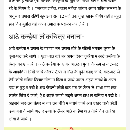
छत्‍तीसगढ़ सहित पूरा भारतीय संस्‍कृति के भूमि का तिहार-बार म घला उपास
रहे के नियम हे । ”जतका शक्ति, ततका भक्ति’ लोगन अपन शक्ति सामर्थ्‍य के
अनुसार उपास रहिथें बहुतझन रात 12 बजे तक कुछ खावय पीयंय नहीं त बहुत
झन दिन बुड़ीस तहां अपन उपास के परायण कर लेथें ।
आठे कन्‍हैया लोकचित्र बनाना-
आठे कन्‍हैया म उपास के परायण मन उपास टोरे के पहिली भगवान कृष्‍ण के
पूजा-पाठ करे जाथे । पूजा-पाठ करे बर अपन देवता कुरिया म आठे कन्‍हैया के
चित्र बनाए जाथे । आठे कन्‍हैया बनाए बर आठठन पुतरा के रूप ल कट-मट
के आकृति म लिखे जाथे ओखर ऊॅपर म गोल के मुड़ी बनाए जाथे, कट-मट ले
डेरी कोती लकिर खिंचत गोला म मिला दे जाथे जउन अइसे लगथे के अपन
हाथ ल मुड़ म रखे हे अउ जेउनी कोती कट-मट के ऊँपर ले आधा भाग तक
लकीर खिंच दे जाथे, ऐ ह अइसे लगथे जइसे अपन हाथ ल कनिहा म रखे हे ।
अइसने चार-ठन ऊँपर म चार ठन नीचे म बनाये जाथे अउ एखर चारो कोती
डब्‍बा बना दे जाथे अउ ए डब्‍बा के ऊॅपर आठे कन्‍हैया अउ नीचे दिन तारिख
लिख दे जाथे ।